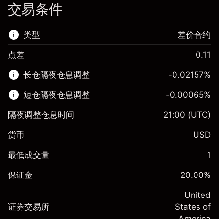
交易条件
类型
差价合约
点差
0.11
该金融市场可进行差价合约交易。
长仓隔夜仓息调整
-0.02157
%
了解更多:
短仓隔夜仓息调整
-0.00065
%
差价合约
隔夜调整仓息时间
21:00
(UTC)
货币
USD
保证金。您的投资
$1,000.00
最低成交量
1
-0.021568
保证金。您的投资
$1,000.00
隔夜仓息
%
保证金
20.00
%
来自头寸全值的费用
-0.000654
(-$1.08)
隔夜仓息
%
United
使用杠杆的交易规模（大约值）
来自头寸全值的费用
$5,000.00
(-$0.03)
证券交易所
States of
来自杠杆的资金 - 美元（大约值）
$4,000.00
America