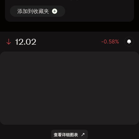
添加到收藏夹
12.02
-0.58%
The chart shows the BTAL stock price data over the
last 1 day, with a current price of 12.02, a high of 11.96,
and a low of 11.78.
查看详细图表