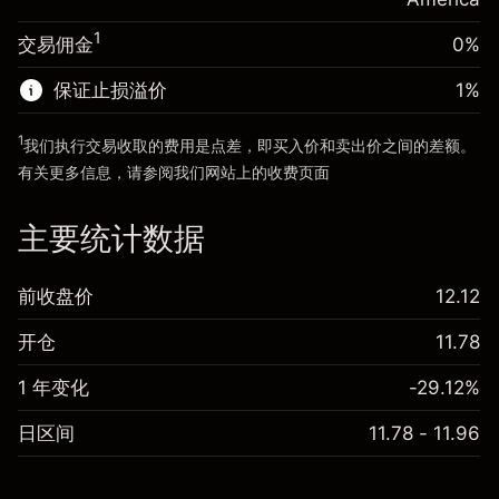
使用杠杆的交易规模（大约值）
$5,000.00
来自杠杆的资金 - 美元（大约值）
$4,000.00
1
交易佣金
0%
前往平台
保证止损溢价
1
%
前往平台
1
我们执行交易收取的费用是点差，即买入价和卖出价之间的差额。
有关更多信息，请参阅我们网站上的
收费
页面
“服务费用”
主要统计数据
前收盘价
12.12
开仓
11.78
1 年变化
-29.12%
日区间
11.78 - 11.96