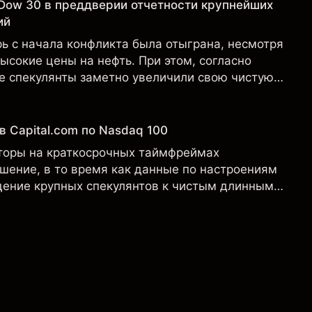
Dow 30 в преддверии отчетности крупнейших
ий
ь с начала конфликта была отыграна, несмотря
сокие цены на нефть. При этом, согласно
е спекулянты заметно увеличили свою чистую
в Capital.com по Nasdaq 100
торы на краткосрочных таймфреймах
шение, в то время как данные по настроениям
ение крупных спекулянтов к чистым длинным
тчету Commitment of Traders (CoT).