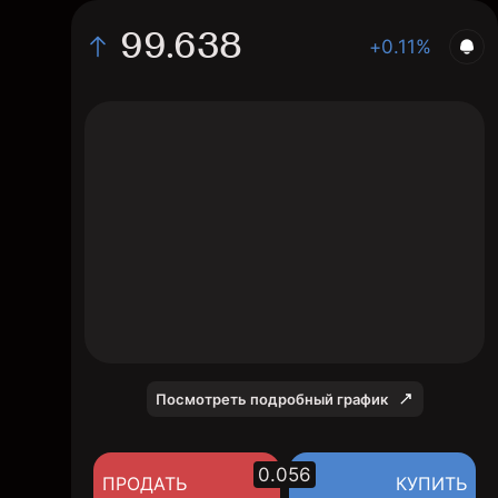
99.638
+0.11%
The chart shows the DXU2026 index price
data over the last 1 day, with a current level
of 99.638, a high of 99.74, and a low of
99.492.
Посмотреть подробный график
0.056
ПРОДАТЬ
КУПИТЬ