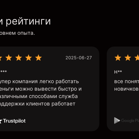
и рейтинги
ровнем опыта.
2025-06-27
***
Н**
упер компания легко работать
все поня
еньги можно вывести быстро и
новичков 
азличными способами служба
оддержки клиентов работает