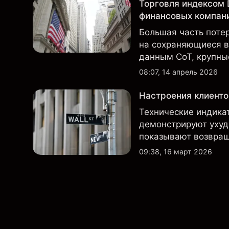
Торговля индексом 
финансовых компан
Большая часть потер
на сохраняющиеся вы
данным CoT, крупны
короткую позицию.
08:07, 14 апрель 2026
Настроения клиенто
Технические индика
демонстрируют ухуд
показывают возвращ
позициям согласно о
09:38, 16 март 2026