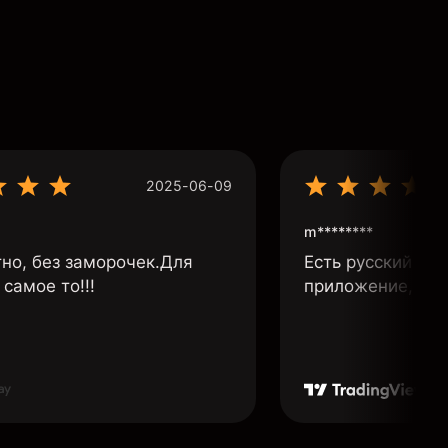
2025-06-09
m********
тно, без заморочек.Для
Есть русский язы
самое то!!!
приложение, бы