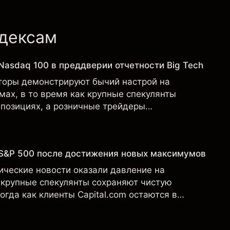
ндексам
Nasdaq 100 в преддверии отчетности Big Tech
торы демонстрируют бычий настрой на
ах, в то время как крупные спекулянты
 позициях, а розничные трейдеры
нимают короткие позиции.
 S&P 500 после достижения новых максимумов
ические новости оказали давление на
 крупные спекулянты сохраняют чистую
огда как клиенты Capital.com остаются в
ных позициях.