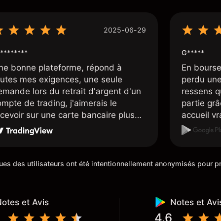
2025-06-29
********
G*****
ne bonne plateforme, répond à
En bourse
outes mes exigences, une seule
perdu une 
emande lors du retrait d'argent d'un
ressens q
mpte de trading, j'aimerais le
partie grâc
ecevoir sur une carte bancaire plus
accueil v
apidement, mais dans l'ensemble je
sont supe
is satisfait.
placent d
sympathiq
iques des utilisateurs ont été intentionnellement anonymisés pour
otes et Avis
Notes et Avi
4.6