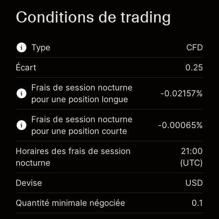
Conditions de trading
Type
CFD
Écart
0.25
Ce marché financier est disponible pour le
Frais de session nocturne
trading de CFD.
-0.02157
%
pour une position longue
En savoir plus sur :
Frais de session nocturne
-0.00065
%
CFD
pour une position courte
Horaires des frais de session
21:00
nocturne
(UTC)
Devise
USD
Marge. Votre
$1,000.00
investissement
Quantité minimale négociée
0.1
Ajustement des fonds de
Marge. Votre
-0.021568