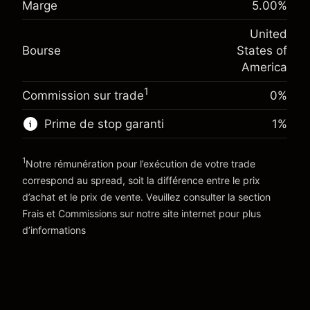
Marge
5.00
%
$1,000.00
overnight
investissement
%
Frais sur la valeur totale de la
(-$4.31)
United
Ajustement des fonds de
position
-0.000654
Bourse
States of
overnight
Taille de la position avec effet de levier
%
America
Frais sur la valeur totale de la
~
$20,000.00
(-$0.13)
position
Valeur nominale avec effet de levier
1
Commission sur trade
0%
Taille de la position avec effet de levier
~
$19,000.00
~
$20,000.00
Prime de stop garanti
1
%
Valeur nominale avec effet de levier
Vers la plateforme
~
$19,000.00
1
Notre rémunération pour l’exécution de votre trade
correspond au spread, soit la différence entre le prix
Vers la plateforme
d’achat et le prix de vente. Veuillez consulter la section
'Tarifs et Frais
Frais et Commissions
sur notre site internet pour plus
d’informations