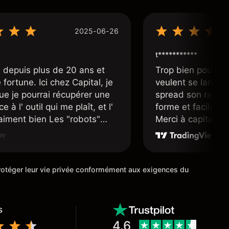
2025-06-26
t***********
 depuis plus de 20 ans et
Trop bien pour le
fortune. Ici chez Capital, je
veulent se lancer 
ue je pourrai récupérer une
spread son raison
e à l' outil qui me plaît, et l'
forme et facile d'a
raiment bien Les "robots"
Merci à capital.co
r accueillants et nous
mis en place pour
ans une position d' un avenir
cours de trading M
ue possible.
 protéger leur vie privée conformément aux exigences du
s
4.6