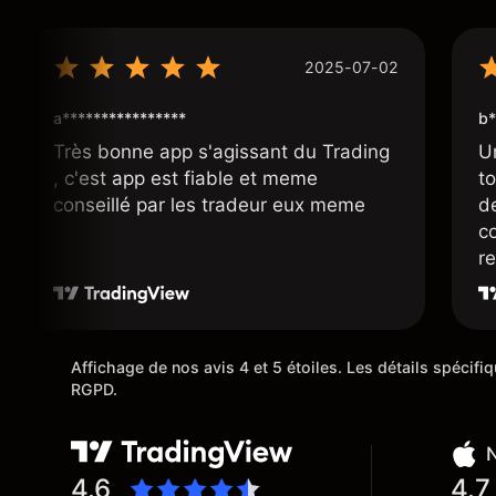
2025-07-02
a****************
b*
Très bonne app s'agissant du Trading
U
, c'est app est fiable et meme
t
conseillé par les tradeur eux meme
d
co
r
r
su
Affichage de nos avis 4 et 5 étoiles. Les détails spécif
RGPD.
N
4.6
4.7