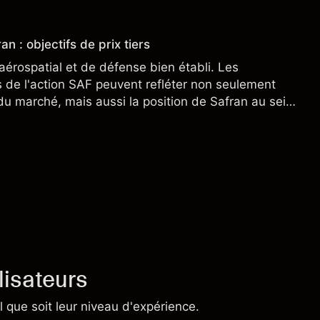
an : objectifs de prix tiers
aérospatial et de défense bien établi. Les
de l'action SAF peuvent refléter non seulement
 du marché, mais aussi la position de Safran au sein
nçais et du secteur aérospatial et de la défense
lisateurs
 que soit leur niveau d'expérience.