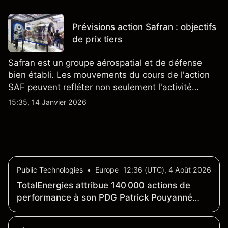
Prévisions action Safran : objectifs
de prix tiers
Safran est un groupe aérospatial et de défense
bien établi. Les mouvements du cours de l'action
SAF peuvent refléter non seulement l'activité
quotidienne du marché, mais aussi la position de
15:35, 14 Janvier 2026
Safran au sein du marché actions français et du
secteur aérospatial et de la défense plus
largement.
Public Technologies
•
Europe
12:36 (UTC), 4 Août 2026
TotalEnergies attribue 140 000 actions de
performance à son PDG Patrick Pouyanné
במסגרת plan 2026 (cours indicatif 75,42 EUR)