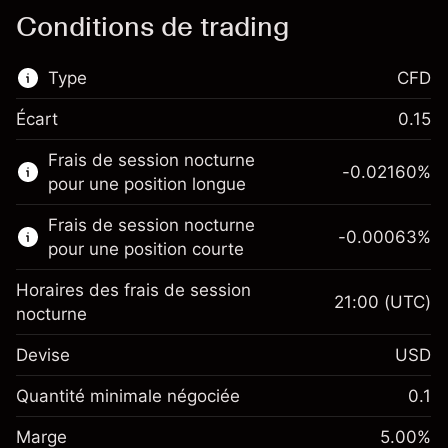
Conditions de trading
Type
CFD
Écart
0.15
Ce marché financier est disponible pour le
Frais de session nocturne
trading de CFD.
-0.02160
%
pour une position longue
En savoir plus sur :
Frais de session nocturne
-0.00063
%
CFD
pour une position courte
Horaires des frais de session
21:00
(UTC)
nocturne
Devise
USD
Marge. Votre
$1,000.00
investissement
Quantité minimale négociée
0.1
Ajustement des fonds de
Marge. Votre
-0.021596
$1,000.00
Marge
overnight
5.00
%
investissement
%