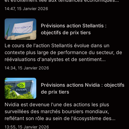
et étroitement liée aux tendances économiques
générales.
14:47, 15 Janvier 2026
Prévisions action Stellantis :
objectifs de prix tiers
Le cours de l'action Stellantis évolue dans un
contexte plus large de performance du secteur, de
réévaluations d'analystes et de sentiment
changeant, qui ensemble aident à comprendre
14:34, 15 Janvier 2026
comment l'action se négocie actuellement.
Prévisions actions Nvidia : objectifs
de prix tiers
Nvidia est devenue l'une des actions les plus
surveillées des marchés boursiers mondiaux,
reflétant son rôle au sein de l'écosystème des
semi-conducteurs et de l'IA.
13:55, 15 Janvier 2026