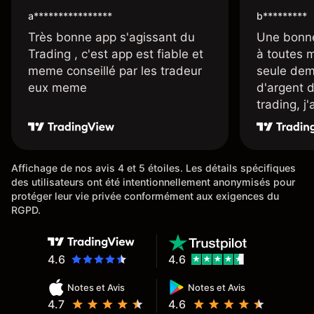
a****************
b*********
Très bonne app s'agissant du
Une bonne
Trading , c'est app est fiable et
à toutes 
meme conseillé par les tradeur
seule dem
eux meme
d'argent 
trading, j
une carte
rapidemen
l'ensemble
Affichage de nos avis 4 et 5 étoiles. Les détails spécifiques
des utilisateurs ont été intentionnellement anonymisés pour
protéger leur vie privée conformément aux exigences du
RGPD.
4.6
4.6
Notes et Avis
Notes et Avis
4.7
4.6