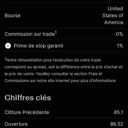
Frais sur la valeur totale de la
(-$4.32)
Ajustement des fonds
United
position
-0.000626
Bourse
de overnight
States of
Taille de la position avec effet de levier
%
Frais sur la valeur totale de la
America
~
$20,000.00
(-$0.13)
position
Valeur nominale avec effet de levier
1
Commission sur trade
0%
Taille de la position avec effet de levier
~
$19,000.00
~
$20,000.00
Prime de stop garanti
1
%
Valeur nominale avec effet de levier
Vers la plateforme
~
$19,000.00
1
Notre rémunération pour l’exécution de votre trade
correspond au spread, soit la différence entre le prix d’achat et
le prix de vente. Veuillez consulter la section
Frais et
Vers la plateforme
'Tarifs et Frais
Commissions
sur notre site internet pour plus d’informations
Chiffres clés
Clôture Précédente
85.1
Ouverture
86.52