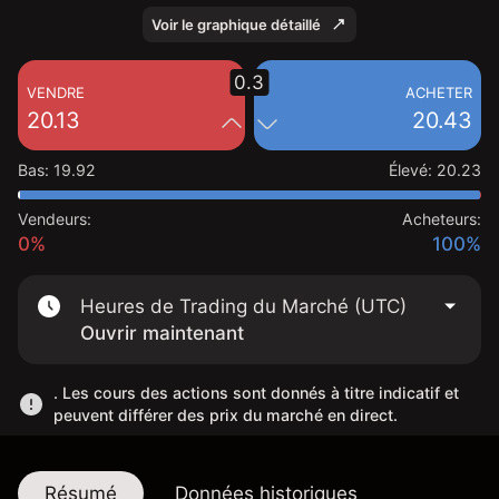
Voir le graphique détaillé
0.3
VENDRE
ACHETER
20.13
20.43
Bas
:
19.92
Élevé
:
20.23
Vendeurs:
Acheteurs:
0%
100%
Heures de Trading du Marché (UTC)
Ouvrir maintenant
. Les cours des actions sont donnés à titre indicatif et
peuvent différer des prix du marché en direct.
Résumé
Données historiques