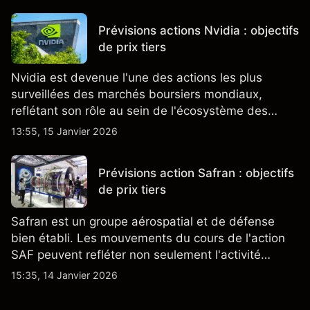
comment l'action se négocie actuellement.
Prévisions actions Nvidia : objectifs
de prix tiers
Nvidia est devenue l'une des actions les plus
surveillées des marchés boursiers mondiaux,
reflétant son rôle au sein de l'écosystème des
semi-conducteurs et de l'IA.
13:55, 15 Janvier 2026
Prévisions action Safran : objectifs
de prix tiers
Safran est un groupe aérospatial et de défense
bien établi. Les mouvements du cours de l'action
SAF peuvent refléter non seulement l'activité
quotidienne du marché, mais aussi la position de
15:35, 14 Janvier 2026
Safran au sein du marché actions français et du
secteur aérospatial et de la défense plus