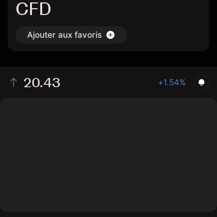
CFD
Ajouter aux favoris
20.43
+1.54%
The chart shows the STVN stock price data over the
last 1 day, with a current price of 20.43, a high of
20.23, and a low of 19.92.