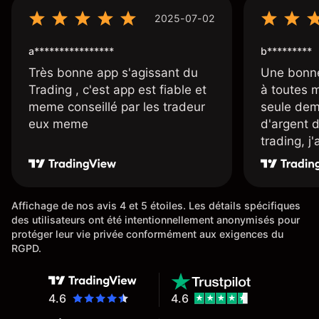
2025-07-02
a****************
b*********
Très bonne app s'agissant du
Une bonne
Trading , c'est app est fiable et
à toutes 
meme conseillé par les tradeur
seule dem
eux meme
d'argent 
trading, j
une carte
rapidemen
l'ensemble
Affichage de nos avis 4 et 5 étoiles. Les détails spécifiques
des utilisateurs ont été intentionnellement anonymisés pour
protéger leur vie privée conformément aux exigences du
RGPD.
4.6
4.6