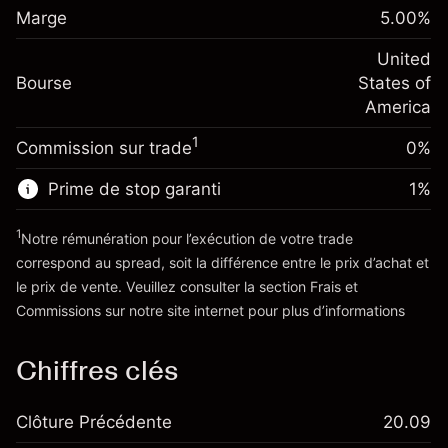
Marge. Votre
-0.021568
$1,000.00
Marge
overnight
5.00
%
investissement
%
Frais sur la valeur totale de la
(-$4.31)
Ajustement des fonds
United
position
-0.000654
Bourse
de overnight
States of
Taille de la position avec effet de levier
%
Frais sur la valeur totale de la
America
~
$20,000.00
(-$0.13)
position
Valeur nominale avec effet de levier
1
Commission sur trade
0%
Taille de la position avec effet de levier
~
$19,000.00
~
$20,000.00
Prime de stop garanti
1
%
Valeur nominale avec effet de levier
Vers la plateforme
~
$19,000.00
1
Notre rémunération pour l’exécution de votre trade
correspond au spread, soit la différence entre le prix d’achat et
le prix de vente. Veuillez consulter la section
Frais et
Vers la plateforme
'Tarifs et Frais
Commissions
sur notre site internet pour plus d’informations
Chiffres clés
Clôture Précédente
20.09