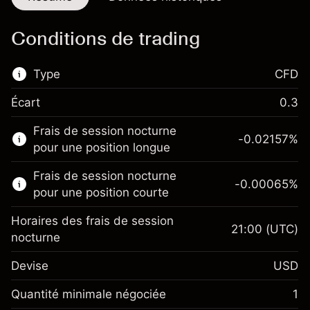
Conditions de trading
Type
CFD
Écart
0.3
Ce marché financier est disponible pour le
Frais de session nocturne
trading de CFD.
-0.02157
%
pour une position longue
En savoir plus sur :
Frais de session nocturne
-0.00065
%
CFD
pour une position courte
Horaires des frais de session
21:00
(UTC)
nocturne
Devise
USD
Marge. Votre
$1,000.00
investissement
Quantité minimale négociée
1
Ajustement des fonds de