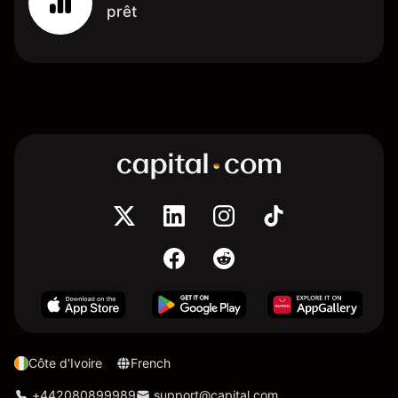
prêt
Côte d'Ivoire
French
+442080899989
support@capital.com