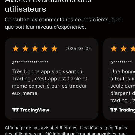
utilisateurs
Consultez les commentaires de nos clients, quel
que soit leur niveau d'expérience.
2025-07-02
a****************
b*********
Très bonne app s'agissant du
Une bonne
Trading , c'est app est fiable et
à toutes 
meme conseillé par les tradeur
seule dem
eux meme
d'argent 
trading, j
une carte
rapidemen
l'ensemble
Affichage de nos avis 4 et 5 étoiles. Les détails spécifiques
des utilisateurs ont été intentionnellement anonymisés pour