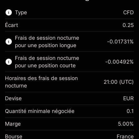
Type
CFD
Écart
0.25
Ce marché financier est disponible pour le
Frais de session nocturne
trading de CFD.
-0.01731
%
pour une position longue
En savoir plus sur :
Frais de session nocturne
-0.00492
%
CFD
pour une position courte
Horaires des frais de session
21:00
(UTC)
nocturne
Devise
EUR
Marge. Votre
€1,000.00
investissement
Quantité minimale négociée
0.1
Ajustement des fonds de
Marge. Votre
-0.017307
€1,000.00
Marge
overnight
5.00
%
investissement
%
Frais sur la valeur totale de la
(-€3.46)
Bourse
Ajustement des fonds de
France
position