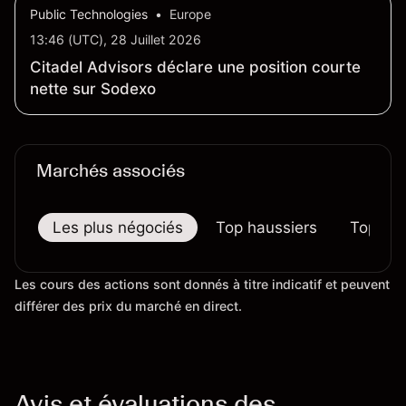
Public Technologies
•
Europe
13:46 (UTC), 28 Juillet 2026
Citadel Advisors déclare une position courte
nette sur Sodexo
Marchés associés
Les plus négociés
Top haussiers
Top bai
Les cours des actions sont donnés à titre indicatif et peuvent
différer des prix du marché en direct.
Avis et évaluations des