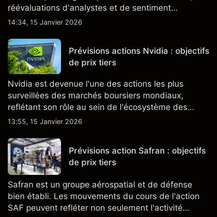
réévaluations d'analystes et de sentiment
changeant, qui ensemble aident à comprendre
14:34, 15 Janvier 2026
comment l'action se négocie actuellement.
Prévisions actions Nvidia : objectifs
de prix tiers
Nvidia est devenue l'une des actions les plus
surveillées des marchés boursiers mondiaux,
reflétant son rôle au sein de l'écosystème des
semi-conducteurs et de l'IA.
13:55, 15 Janvier 2026
Prévisions action Safran : objectifs
de prix tiers
Safran est un groupe aérospatial et de défense
bien établi. Les mouvements du cours de l'action
SAF peuvent refléter non seulement l'activité