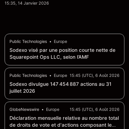
quotidienne du marché, mais aussi la position de
15:35, 14 Janvier 2026
Safran au sein du marché actions français et du
secteur aérospatial et de la défense plus
largement.
Public Technologies
•
Europe
Sodexo visé par une position courte nette de
Squarepoint Ops LLC, selon l’AMF
Public Technologies
•
Europe
15:45 (UTC), 6 Août 2026
Sodexo divulgue 147 454 887 actions au 31
juillet 2026
GlobeNewswire
•
Europe
15:45 (UTC), 6 Août 2026
Déclaration mensuelle relative au nombre total
de droits de vote et d'actions composant le