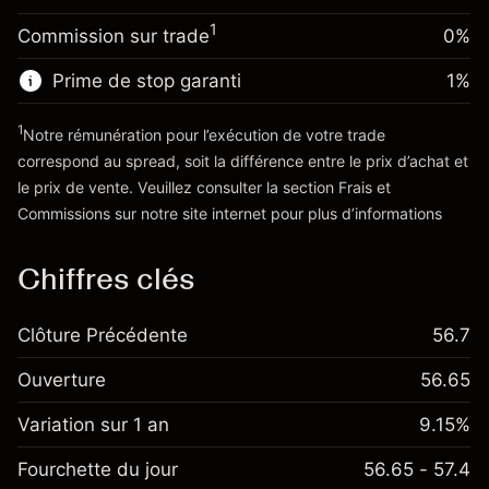
-0.004915
overnight
Taille de la position avec effet de levier
%
1
Commission sur trade
0%
Frais sur la valeur totale de la
~
€20,000.00
(-€0.98)
position
Valeur nominale avec effet de levier
Prime de stop garanti
1
%
Taille de la position avec effet de levier
~
€19,000.00
~
€20,000.00
1
Notre rémunération pour l’exécution de votre trade
Valeur nominale avec effet de levier
correspond au spread, soit la différence entre le prix d’achat et
Vers la plateforme
~
€19,000.00
le prix de vente. Veuillez consulter la section
Frais et
'Tarifs et Frais
Commissions
sur notre site internet pour plus d’informations
Vers la plateforme
Chiffres clés
Clôture Précédente
56.7
Ouverture
56.65
Variation sur 1 an
9.15%
Fourchette du jour
56.65 - 57.4