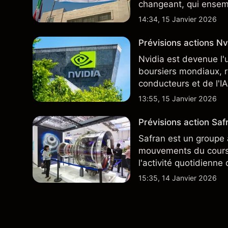
changeant, qui ensem
négocie actuellement
14:34, 15 Janvier 2026
Prévisions actions Nvi
Nvidia est devenue l'
boursiers mondiaux, r
conducteurs et de l'IA
13:55, 15 Janvier 2026
Prévisions action Safr
Safran est un groupe 
mouvements du cours 
l'activité quotidienne
du marché actions fra
15:35, 14 Janvier 2026
plus largement.