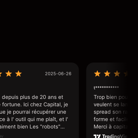
2025-06-26
t***********
 depuis plus de 20 ans et
Trop bien pour le
fortune. Ici chez Capital, je
veulent se lancer 
ue je pourrai récupérer une
spread son raison
e à l' outil qui me plaît, et l'
forme et facile d'a
raiment bien Les "robots"
Merci à capital.co
r accueillants et nous
mis en place pour