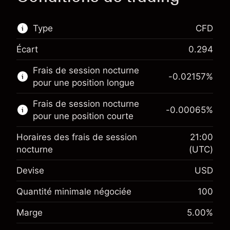
Type
CFD
Écart
0.294
Ce marché financier est disponible pour le
Frais de session nocturne
trading de CFD.
-0.02157
%
pour une position longue
En savoir plus sur :
Frais de session nocturne
-0.00065
%
CFD
pour une position courte
Horaires des frais de session
21:00
nocturne
(UTC)
Devise
USD
Marge. Votre
$1,000.00
investissement
Quantité minimale négociée
100
Ajustement des fonds de
Marge. Votre
-0.021568
Marge
5.00
%
$1,000.00
overnight
investissement
%
Frais sur la valeur totale de la