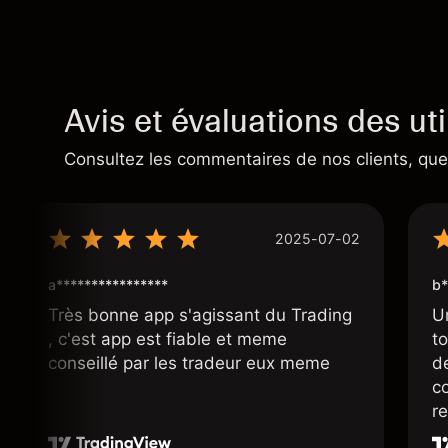
Avis et évaluations des uti
Consultez les commentaires de nos clients, quel
2025-07-02
a****************
b*
Très bonne app s'agissant du Trading
U
, c'est app est fiable et meme
t
conseillé par les tradeur eux meme
d
co
r
r