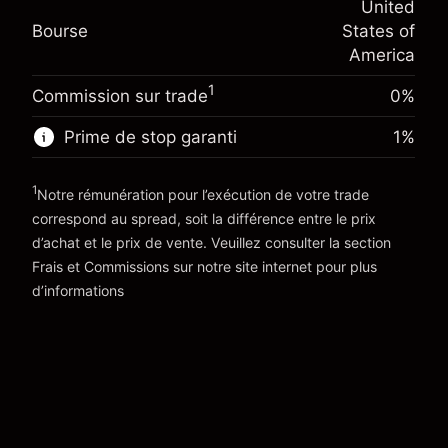
(-$4.31)
United
Ajustement des fonds de
position
-0.000654
Bourse
States of
overnight
Taille de la position avec effet de levier
%
America
Frais sur la valeur totale de la
~
$20,000.00
(-$0.13)
position
Valeur nominale avec effet de levier
1
Commission sur trade
0%
Taille de la position avec effet de levier
~
$19,000.00
~
$20,000.00
Prime de stop garanti
1
%
Valeur nominale avec effet de levier
Vers la plateforme
~
$19,000.00
1
Notre rémunération pour l’exécution de votre trade
correspond au spread, soit la différence entre le prix
Vers la plateforme
d’achat et le prix de vente. Veuillez consulter la section
'Tarifs et Frais
Frais et Commissions
sur notre site internet pour plus
d’informations