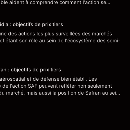
ble aident à comprendre comment l'action se
.
dia : objectifs de prix tiers
une des actions les plus surveillées des marchés
eflétant son rôle au sein de l'écosystème des semi-
.
an : objectifs de prix tiers
aérospatial et de défense bien établi. Les
de l'action SAF peuvent refléter non seulement
 du marché, mais aussi la position de Safran au sein
nçais et du secteur aérospatial et de la défense