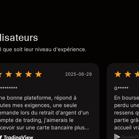
lisateurs
 que soit leur niveau d'expérience.
2025-06-29
********
G*****
ne bonne plateforme, répond à
En bourse
outes mes exigences, une seule
perdu une 
emande lors du retrait d'argent d'un
ressens q
mpte de trading, j'aimerais le
partie grâc
ecevoir sur une carte bancaire plus
accueil v
apidement, mais dans l'ensemble je
sont supe