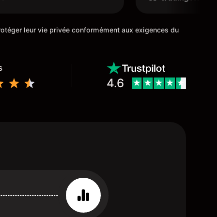
ans une position d' un avenir
cours de trading M
ue possible.
 protéger leur vie privée conformément aux exigences du
s
4.6