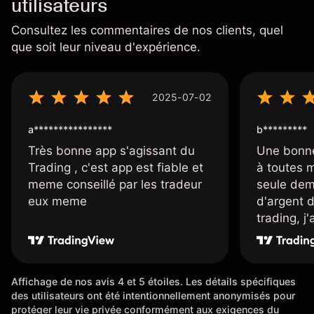
utilisateurs
Consultez les commentaires de nos clients, quel
que soit leur niveau d'expérience.
2025-07-02
a****************
b*********
Très bonne app s'agissant du
Une bonne
Trading , c'est app est fiable et
à toutes 
meme conseillé par les tradeur
seule dem
eux meme
d'argent 
trading, j
une carte
rapidemen
l'ensemble
Affichage de nos avis 4 et 5 étoiles. Les détails spécifiques
des utilisateurs ont été intentionnellement anonymisés pour
protéger leur vie privée conformément aux exigences du