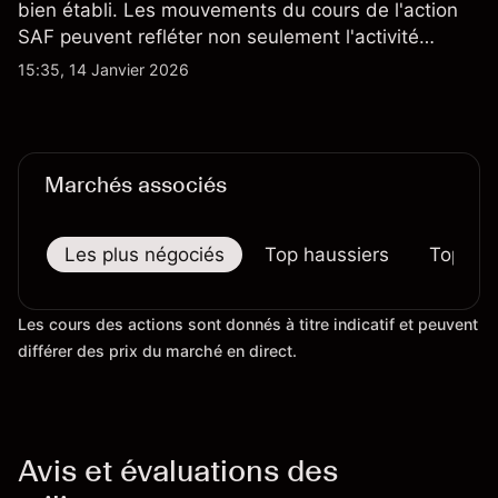
bien établi. Les mouvements du cours de l'action
SAF peuvent refléter non seulement l'activité
quotidienne du marché, mais aussi la position de
15:35, 14 Janvier 2026
Safran au sein du marché actions français et du
secteur aérospatial et de la défense plus
largement.
Marchés associés
Les plus négociés
Top haussiers
Top bai
Les cours des actions sont donnés à titre indicatif et peuvent
différer des prix du marché en direct.
Avis et évaluations des