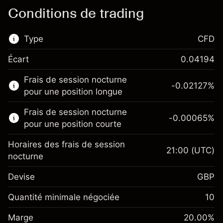
Conditions de trading
Type
CFD
Écart
0.04194
Ce marché financier est disponible pour le
Frais de session nocturne
trading de CFD.
-0.02127
%
pour une position longue
En savoir plus sur :
Frais de session nocturne
-0.00065
%
CFD
pour une position courte
Horaires des frais de session
21:00
(UTC)
nocturne
Devise
GBP
Marge. Votre
£1,000.00
investissement
Quantité minimale négociée
10
Ajustement des fonds de
Marge. Votre
-0.021271
£1,000.00
Marge
overnight
20.00
%
investissement
%