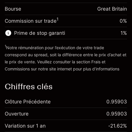
Frais sur la valeur totale de la
(-£1.06)
Bourse
Ajustement des fonds
Great Britain
position
-0.000647
de overnight
Taille de la position avec effet de levier
%
1
Commission sur trade
0%
Frais sur la valeur totale de la
~
£5,000.00
(-£0.03)
position
Valeur nominale avec effet de levier
Prime de stop garanti
1
%
Taille de la position avec effet de levier
~
£4,000.00
~
£5,000.00
1
Notre rémunération pour l’exécution de votre trade
Valeur nominale avec effet de levier
correspond au spread, soit la différence entre le prix d’achat et
Vers la plateforme
~
£4,000.00
le prix de vente. Veuillez consulter la section
Frais et
'Tarifs et Frais
Commissions
sur notre site internet pour plus d’informations
Vers la plateforme
Chiffres clés
Clôture Précédente
0.95903
Ouverture
0.95903
Variation sur 1 an
-21.62%