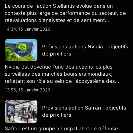
Le cours de l'action Stellantis évolue dans un
contexte plus large de performance du secteur, de
réévaluations d'analystes et de sentiment
changeant, qui ensemble aident à comprendre
14:34, 15 Janvier 2026
comment l'action se négocie actuellement.
Prévisions actions Nvidia : objectifs
de prix tiers
Nvidia est devenue l'une des actions les plus
surveillées des marchés boursiers mondiaux,
reflétant son rôle au sein de l'écosystème des
semi-conducteurs et de l'IA.
13:55, 15 Janvier 2026
Prévisions action Safran : objectifs
de prix tiers
Safran est un groupe aérospatial et de défense