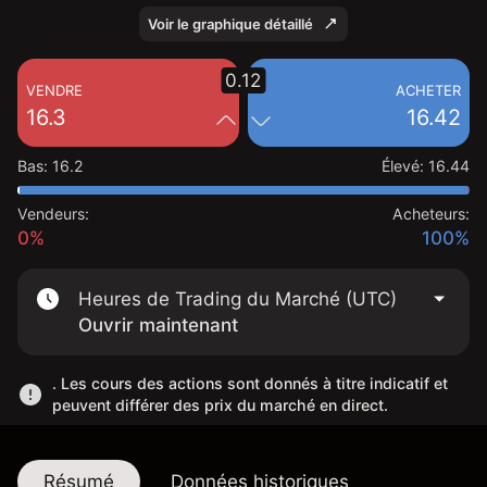
Voir le graphique détaillé
0.12
VENDRE
ACHETER
16.3
16.42
Bas
:
16.2
Élevé
:
16.44
Vendeurs:
Acheteurs:
0%
100%
Heures de Trading du Marché (UTC)
Ouvrir maintenant
. Les cours des actions sont donnés à titre indicatif et
peuvent différer des prix du marché en direct.
Résumé
Données historiques