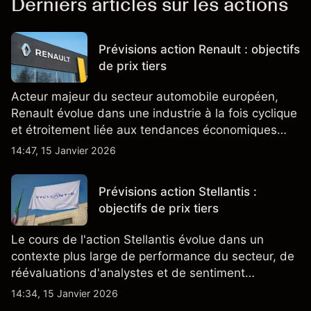
Derniers articles sur les actions
Prévisions action Renault : objectifs
de prix tiers
Acteur majeur du secteur automobile européen,
Renault évolue dans une industrie à la fois cyclique
et étroitement liée aux tendances économiques
générales.
14:47, 15 Janvier 2026
Prévisions action Stellantis :
objectifs de prix tiers
Le cours de l'action Stellantis évolue dans un
contexte plus large de performance du secteur, de
réévaluations d'analystes et de sentiment
changeant, qui ensemble aident à comprendre
14:34, 15 Janvier 2026
comment l'action se négocie actuellement.