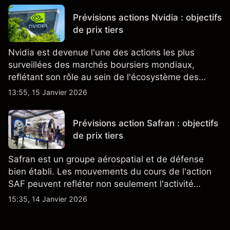
Prévisions actions Nvidia : objectifs
de prix tiers
Nvidia est devenue l'une des actions les plus
surveillées des marchés boursiers mondiaux,
reflétant son rôle au sein de l'écosystème des
semi-conducteurs et de l'IA.
13:55, 15 Janvier 2026
Prévisions action Safran : objectifs
de prix tiers
Safran est un groupe aérospatial et de défense
bien établi. Les mouvements du cours de l'action
SAF peuvent refléter non seulement l'activité
quotidienne du marché, mais aussi la position de
15:35, 14 Janvier 2026
Safran au sein du marché actions français et du
secteur aérospatial et de la défense plus