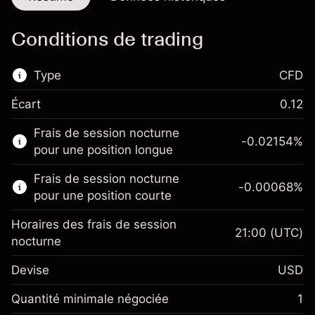
Conditions de trading
Type
CFD
Écart
0.12
Ce marché financier est disponible pour le
Frais de session nocturne
trading de CFD.
-0.02154
%
pour une position longue
En savoir plus sur :
Frais de session nocturne
-0.00068
%
CFD
pour une position courte
Horaires des frais de session
21:00
(UTC)
nocturne
Devise
USD
Marge. Votre
$1,000.00
investissement
Quantité minimale négociée
1
Ajustement des fonds de