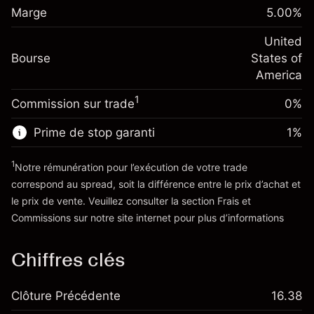
Marge. Votre
-0.02154
$1,000.00
Marge
overnight
5.00
%
investissement
%
Frais sur la valeur totale de la
(-$4.31)
Ajustement des fonds de
United
position
-0.000682
Bourse
overnight
States of
Taille de la position avec effet de levier
%
Frais sur la valeur totale de la
America
~
$20,000.00
(-$0.14)
position
Valeur nominale avec effet de levier
1
Commission sur trade
0%
Taille de la position avec effet de levier
~
$19,000.00
~
$20,000.00
Prime de stop garanti
1
%
Valeur nominale avec effet de levier
Vers la plateforme
~
$19,000.00
1
Notre rémunération pour l’exécution de votre trade
correspond au spread, soit la différence entre le prix d’achat et
le prix de vente. Veuillez consulter la section
Frais et
Vers la plateforme
'Tarifs et Frais
Commissions
sur notre site internet pour plus d’informations
Chiffres clés
Clôture Précédente
16.38