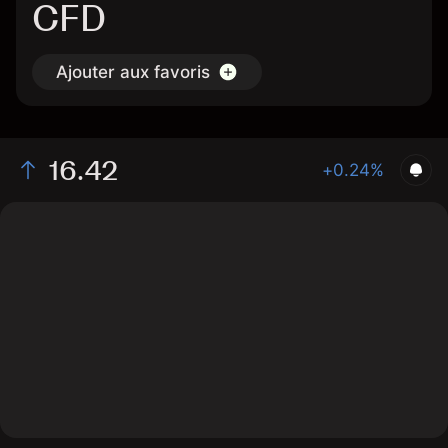
CFD
Ajouter aux favoris
16.42
+0.24%
The chart shows the FRST stock price data over the
last 1 day, with a current price of 16.42, a high of 16.44,
and a low of 16.2.