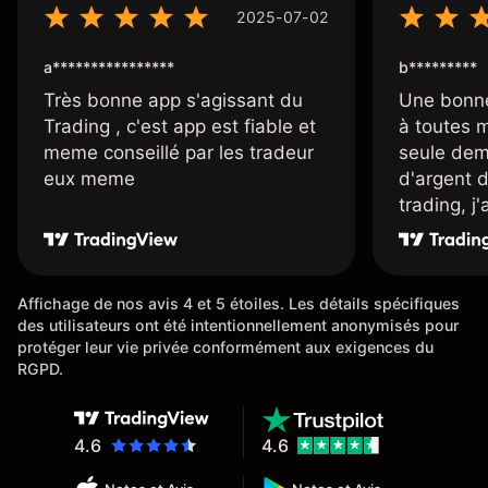
2025-07-02
a****************
b*********
Très bonne app s'agissant du
Une bonne
Trading , c'est app est fiable et
à toutes 
meme conseillé par les tradeur
seule dem
eux meme
d'argent 
trading, j
une carte
rapidemen
l'ensemble
Affichage de nos avis 4 et 5 étoiles. Les détails spécifiques
des utilisateurs ont été intentionnellement anonymisés pour
protéger leur vie privée conformément aux exigences du
RGPD.
4.6
4.6