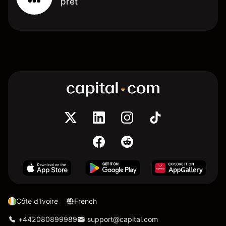
prêt
Côte d'Ivoire
French
+442080899989
support@capital.com