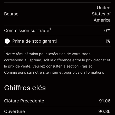
Frais sur la valeur totale de la
(-$4.32)
Ajustement des fonds
United
position
-0.000626
Bourse
de overnight
States of
Taille de la position avec effet de levier
%
Frais sur la valeur totale de la
America
~
$20,000.00
(-$0.13)
position
Valeur nominale avec effet de levier
1
Commission sur trade
0%
Taille de la position avec effet de levier
~
$19,000.00
~
$20,000.00
Prime de stop garanti
1
%
Valeur nominale avec effet de levier
Vers la plateforme
~
$19,000.00
1
Notre rémunération pour l’exécution de votre trade
correspond au spread, soit la différence entre le prix d’achat et
le prix de vente. Veuillez consulter la section
Frais et
Vers la plateforme
'Tarifs et Frais
Commissions
sur notre site internet pour plus d’informations
Chiffres clés
Clôture Précédente
91.06
Ouverture
90.86