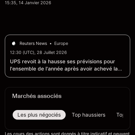
quotidienne du marché, mais aussi la position de
15:35, 14 Janvier 2026
Safran au sein du marché actions français et du
secteur aérospatial et de la défense plus
largement.
Reuters News
•
Europe
12:30 (UTC), 28 Juillet 2026
UPS revoit à la hausse ses prévisions pour
l'ensemble de l'année après avoir achevé la
transition des volumes d'Amazon
Marchés associés
Les plus négociés
Top haussiers
Top bai
Les cours des actions sont donnés à titre indicatif et peuvent