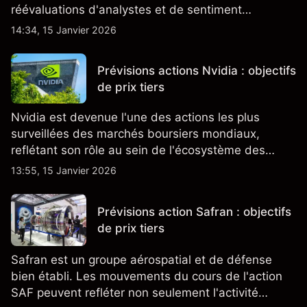
réévaluations d'analystes et de sentiment
changeant, qui ensemble aident à comprendre
14:34, 15 Janvier 2026
comment l'action se négocie actuellement.
Prévisions actions Nvidia : objectifs
de prix tiers
Nvidia est devenue l'une des actions les plus
surveillées des marchés boursiers mondiaux,
reflétant son rôle au sein de l'écosystème des
semi-conducteurs et de l'IA.
13:55, 15 Janvier 2026
Prévisions action Safran : objectifs
de prix tiers
Safran est un groupe aérospatial et de défense
bien établi. Les mouvements du cours de l'action
SAF peuvent refléter non seulement l'activité