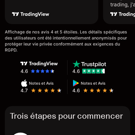
trading, j
une carte
rapidemen
l'ensemble
Affichage de nos avis 4 et 5 étoiles. Les détails spécifiques
des utilisateurs ont été intentionnellement anonymisés pour
protéger leur vie privée conformément aux exigences du
RGPD.
4.6
4.6
Notes et Avis
Notes et Avis
4.7
4.6
Trois étapes pour commencer