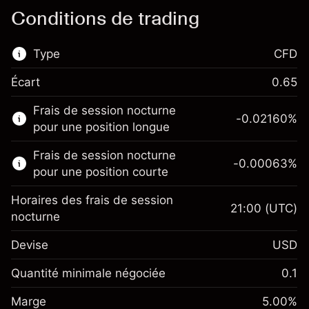
Conditions de trading
Type
CFD
Écart
0.65
Ce marché financier est disponible pour le
Frais de session nocturne
trading de CFD.
-0.02160
%
pour une position longue
En savoir plus sur :
Frais de session nocturne
-0.00063
%
CFD
pour une position courte
Horaires des frais de session
21:00
(UTC)
nocturne
Devise
USD
Marge. Votre
$1,000.00
investissement
Quantité minimale négociée
0.1
Ajustement des fonds de
Marge. Votre
-0.021596
$1,000.00
Marge
overnight
5.00
%
investissement
%