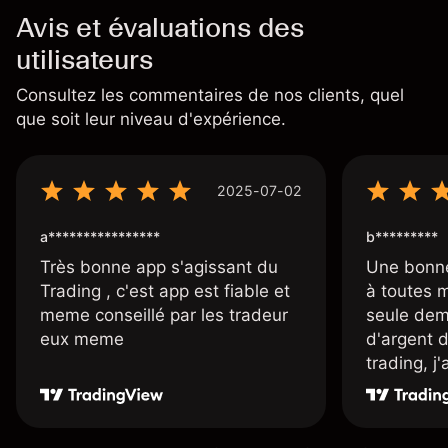
Avis et évaluations des
utilisateurs
Consultez les commentaires de nos clients, quel
que soit leur niveau d'expérience.
2025-07-02
a****************
b*********
Très bonne app s'agissant du
Une bonne
Trading , c'est app est fiable et
à toutes 
meme conseillé par les tradeur
seule dem
eux meme
d'argent 
trading, j
une carte
rapidemen
l'ensemble