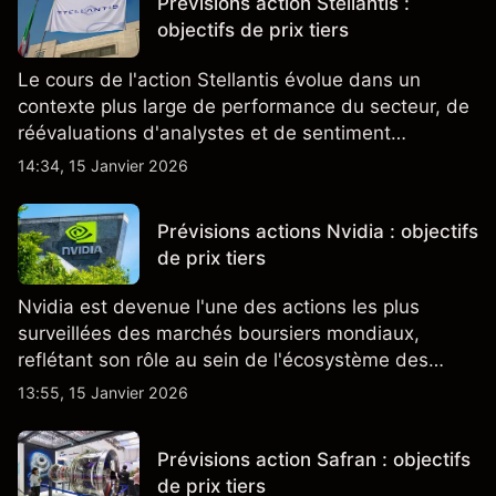
Prévisions action Stellantis :
objectifs de prix tiers
Le cours de l'action Stellantis évolue dans un
contexte plus large de performance du secteur, de
réévaluations d'analystes et de sentiment
changeant, qui ensemble aident à comprendre
14:34, 15 Janvier 2026
comment l'action se négocie actuellement.
Prévisions actions Nvidia : objectifs
de prix tiers
Nvidia est devenue l'une des actions les plus
surveillées des marchés boursiers mondiaux,
reflétant son rôle au sein de l'écosystème des
semi-conducteurs et de l'IA.
13:55, 15 Janvier 2026
Prévisions action Safran : objectifs
de prix tiers