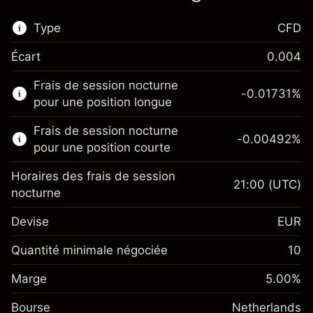
Type
CFD
Écart
0.004
Ce marché financier est disponible pour le
Frais de session nocturne
trading de CFD.
-0.01731
%
pour une position longue
En savoir plus sur :
Frais de session nocturne
-0.00492
%
CFD
pour une position courte
Horaires des frais de session
21:00
(UTC)
nocturne
Devise
EUR
Marge. Votre
€1,000.00
investissement
Quantité minimale négociée
10
Ajustement des fonds de
Marge. Votre
-0.017307
€1,000.00
Marge
overnight
5.00
%
investissement
%
Frais sur la valeur totale de la
(-€3.46)
Bourse
Ajustement des fonds de
Netherlands
position