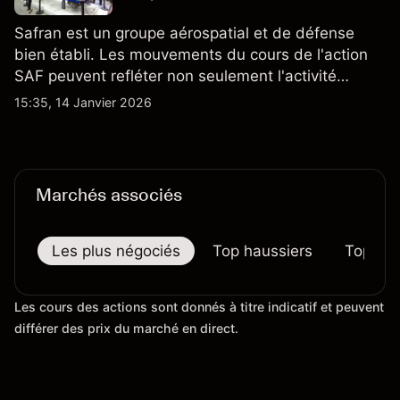
Safran est un groupe aérospatial et de défense
bien établi. Les mouvements du cours de l'action
SAF peuvent refléter non seulement l'activité
quotidienne du marché, mais aussi la position de
15:35, 14 Janvier 2026
Safran au sein du marché actions français et du
secteur aérospatial et de la défense plus
largement.
Marchés associés
Les plus négociés
Top haussiers
Top bai
Les cours des actions sont donnés à titre indicatif et peuvent
différer des prix du marché en direct.