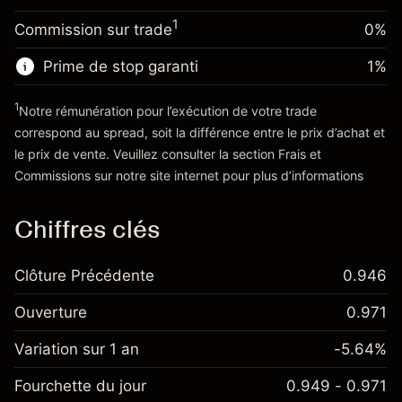
-0.004915
overnight
Taille de la position avec effet de levier
%
1
Commission sur trade
0%
Frais sur la valeur totale de la
~
€20,000.00
(-€0.98)
position
Valeur nominale avec effet de levier
Prime de stop garanti
1
%
Taille de la position avec effet de levier
~
€19,000.00
~
€20,000.00
1
Notre rémunération pour l’exécution de votre trade
Valeur nominale avec effet de levier
correspond au spread, soit la différence entre le prix d’achat et
Vers la plateforme
~
€19,000.00
le prix de vente. Veuillez consulter la section
Frais et
'Tarifs et Frais
Commissions
sur notre site internet pour plus d’informations
Vers la plateforme
Chiffres clés
Clôture Précédente
0.946
Ouverture
0.971
Variation sur 1 an
-5.64%
Fourchette du jour
0.949 - 0.971