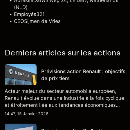
Adresse
Darwinweg 24, LEIDEN, Netherlands
(NLD)
Employés
321
CEO
Sijmen de Vries
Derniers articles sur les actions
Prévisions action Renault : objectifs
de prix tiers
Acteur majeur du secteur automobile européen,
Renault évolue dans une industrie à la fois cyclique
et étroitement liée aux tendances économiques
générales.
14:47, 15 Janvier 2026