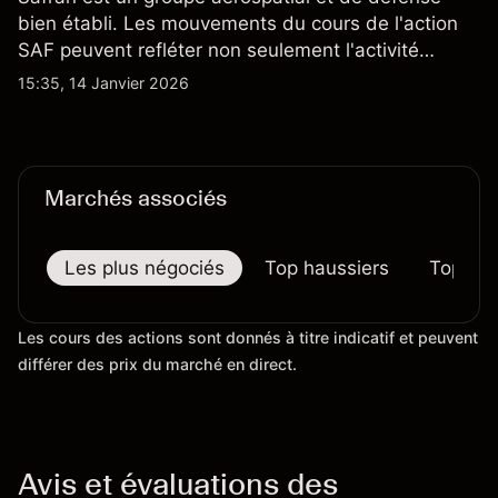
bien établi. Les mouvements du cours de l'action
SAF peuvent refléter non seulement l'activité
quotidienne du marché, mais aussi la position de
15:35, 14 Janvier 2026
Safran au sein du marché actions français et du
secteur aérospatial et de la défense plus
largement.
Marchés associés
Les plus négociés
Top haussiers
Top bai
Les cours des actions sont donnés à titre indicatif et peuvent
différer des prix du marché en direct.
Avis et évaluations des