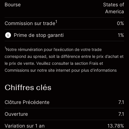
-0.000654
Bourse
de overnight
States of
Taille de la position avec effet de levier
%
Frais sur la valeur totale de la
America
~
$20,000.00
(-$0.13)
position
Valeur nominale avec effet de levier
1
Commission sur trade
0%
Taille de la position avec effet de levier
~
$19,000.00
~
$20,000.00
Prime de stop garanti
1
%
Valeur nominale avec effet de levier
Vers la plateforme
~
$19,000.00
1
Notre rémunération pour l’exécution de votre trade
correspond au spread, soit la différence entre le prix d’achat et
le prix de vente. Veuillez consulter la section
Frais et
Vers la plateforme
'Tarifs et Frais
Commissions
sur notre site internet pour plus d’informations
Chiffres clés
Clôture Précédente
7.1
Ouverture
7.1
Variation sur 1 an
13.78%