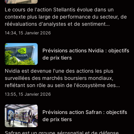
Le cours de l'action Stellantis évolue dans un
contexte plus large de performance du secteur, de
réévaluations d'analystes et de sentiment
changeant, qui ensemble aident à comprendre
14:34, 15 Janvier 2026
comment l'action se négocie actuellement.
Prévisions actions Nvidia : objectifs
de prix tiers
Nvidia est devenue l'une des actions les plus
surveillées des marchés boursiers mondiaux,
reflétant son rôle au sein de l'écosystème des
semi-conducteurs et de l'IA.
13:55, 15 Janvier 2026
Prévisions action Safran : objectifs
de prix tiers
Safran est un groupe aérospatial et de défense