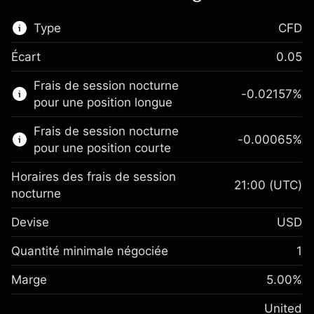
Type
CFD
Écart
0.05
Ce marché financier est disponible pour le
Frais de session nocturne
trading de CFD.
-0.02157
%
pour une position longue
En savoir plus sur :
Frais de session nocturne
-0.00065
%
CFD
pour une position courte
Horaires des frais de session
21:00
(UTC)
nocturne
Devise
USD
Marge. Votre
$1,000.00
investissement
Quantité minimale négociée
1
Ajustement des fonds de
Marge. Votre
-0.021568
$1,000.00
Marge
overnight
5.00
%
investissement
%
Frais sur la valeur totale de la
(-$4.31)
Ajustement des fonds
United
position