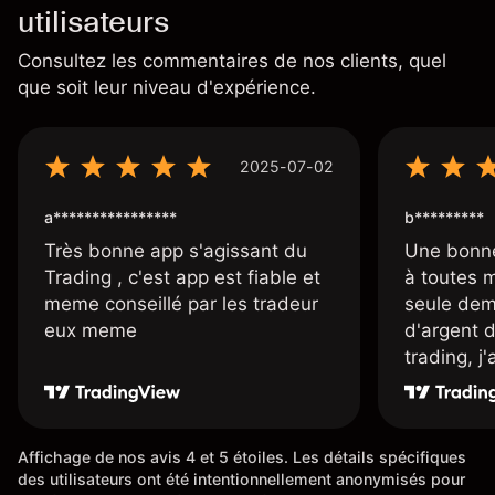
utilisateurs
Consultez les commentaires de nos clients, quel
que soit leur niveau d'expérience.
2025-07-02
a****************
b*********
Très bonne app s'agissant du
Une bonne
Trading , c'est app est fiable et
à toutes 
meme conseillé par les tradeur
seule dem
eux meme
d'argent 
trading, j
une carte
rapidemen
l'ensemble
Affichage de nos avis 4 et 5 étoiles. Les détails spécifiques
des utilisateurs ont été intentionnellement anonymisés pour