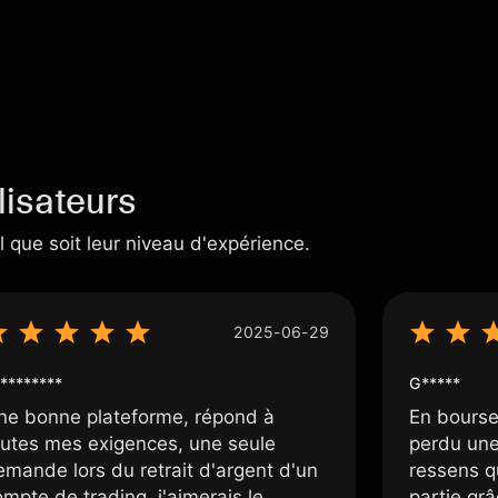
lisateurs
 que soit leur niveau d'expérience.
2025-06-29
********
G*****
ne bonne plateforme, répond à
En bourse
outes mes exigences, une seule
perdu une 
emande lors du retrait d'argent d'un
ressens q
mpte de trading, j'aimerais le
partie grâc