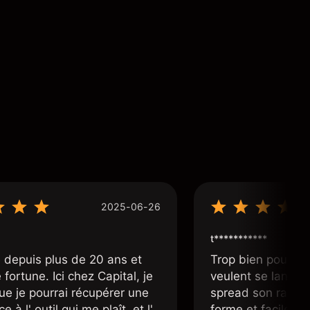
2025-06-26
t***********
 depuis plus de 20 ans et
Trop bien pour le
fortune. Ici chez Capital, je
veulent se lancer 
ue je pourrai récupérer une
spread son raison
e à l' outil qui me plaît, et l'
forme et facile d'a