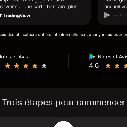
ecevoir sur une carte bancaire plus
accueil v
apidement, mais dans l'ensemble je
sont supe
is satisfait.
placent d
sympathiq
iques des utilisateurs ont été intentionnellement anonymisés pour
otes et Avis
Notes et Avi
4.6
Trois étapes pour commencer