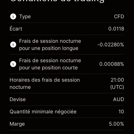
Type
CFD
Écart
0.0118
Ce marché financier est disponible pour le
Frais de session nocturne
trading de CFD.
-0.02280
%
pour une position longue
En savoir plus sur :
Frais de session nocturne
0.00088
%
CFD
pour une position courte
Horaires des frais de session
21:00
nocturne
(UTC)
Devise
AUD
Marge. Votre
A$1,000.00
investissement
Quantité minimale négociée
10
Ajustement des fonds de
Marge. Votre
-0.022801
Marge
5.00
%
A$1,000.00
overnight
investissement
%
Frais sur la valeur totale de la