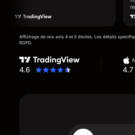
r
r
su
Affichage de nos avis 4 et 5 étoiles. Les détails spécif
RGPD.
N
4.6
4.7