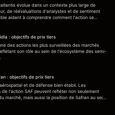
tellantis évolue dans un contexte plus large de
r, de réévaluations d'analystes et de sentiment
ble aident à comprendre comment l'action se
.
dia : objectifs de prix tiers
une des actions les plus surveillées des marchés
eflétant son rôle au sein de l'écosystème des semi-
.
an : objectifs de prix tiers
aérospatial et de défense bien établi. Les
de l'action SAF peuvent refléter non seulement
 du marché, mais aussi la position de Safran au sein
nçais et du secteur aérospatial et de la défense