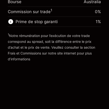
(-A$4.56)
Bourse
Australia
Ajustement des fonds de
position
0.000884
overnight
Taille de la position avec effet de levier
1
%
Commission sur trade
0%
Frais sur la valeur totale de la
~
A$20,000.00
(A$0.18)
position
Prime de stop garanti
1
%
Valeur nominale avec effet de levier
Taille de la position avec effet de levier
~
A$19,000.00
~
A$20,000.00
1
Notre rémunération pour l’exécution de votre trade
Valeur nominale avec effet de levier
correspond au spread, soit la différence entre le prix
Vers la plateforme
~
A$19,000.00
d’achat et le prix de vente. Veuillez consulter la section
'Tarifs et Frais
Frais et Commissions
sur notre site internet pour plus
Vers la plateforme
d’informations