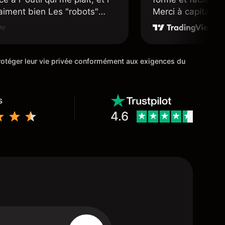
raiment bien Les "robots"
Merci à capital.co
r accueillants et nous
mis en place pour
ans une position d' un avenir
cours de trading M
ue possible.
 protéger leur vie privée conformément aux exigences du
s
4.6