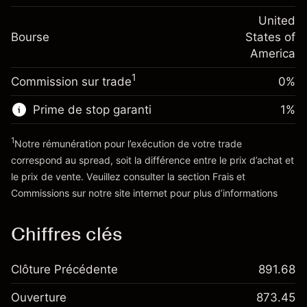
Frais sur la valeur totale de la
(-$4.31)
Ajustement des fonds
United
position
-0.000654
Bourse
de overnight
States of
Taille de la position avec effet de levier
%
Frais sur la valeur totale de la
America
~
$20,000.00
(-$0.13)
position
Valeur nominale avec effet de levier
1
Commission sur trade
0%
Taille de la position avec effet de levier
~
$19,000.00
~
$20,000.00
Prime de stop garanti
1
%
Valeur nominale avec effet de levier
Vers la plateforme
~
$19,000.00
1
Notre rémunération pour l’exécution de votre trade
correspond au spread, soit la différence entre le prix d’achat et
le prix de vente. Veuillez consulter la section
Frais et
Vers la plateforme
'Tarifs et Frais
Commissions
sur notre site internet pour plus d’informations
Chiffres clés
Clôture Précédente
891.68
Ouverture
873.45