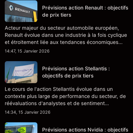
Prévisions action Renault : objectifs
de prix tiers
Acteur majeur du secteur automobile européen,
Renault évolue dans une industrie à la fois cyclique
et étroitement liée aux tendances économiques
générales.
14:47, 15 Janvier 2026
Prévisions action Stellantis :
objectifs de prix tiers
Le cours de l'action Stellantis évolue dans un
contexte plus large de performance du secteur, de
réévaluations d'analystes et de sentiment
changeant, qui ensemble aident à comprendre
14:34, 15 Janvier 2026
comment l'action se négocie actuellement.
Prévisions actions Nvidia : objectifs