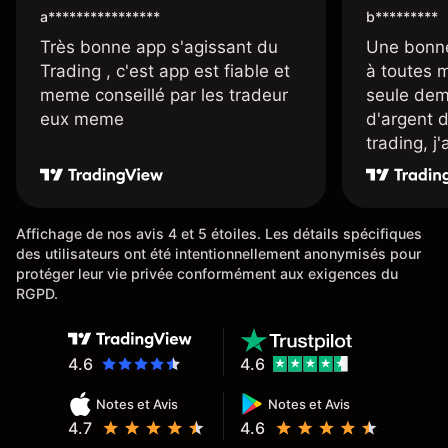
a****************
b*********
Très bonne app s'agissant du
Une bonne
Trading , c'est app est fiable et
à toutes 
meme conseillé par les tradeur
seule dem
eux meme
d'argent 
trading, j
une carte
rapidemen
l'ensemble
Affichage de nos avis 4 et 5 étoiles. Les détails spécifiques
des utilisateurs ont été intentionnellement anonymisés pour
protéger leur vie privée conformément aux exigences du
RGPD.
4.6
4.6
Notes et Avis
Notes et Avis
4.7
4.6