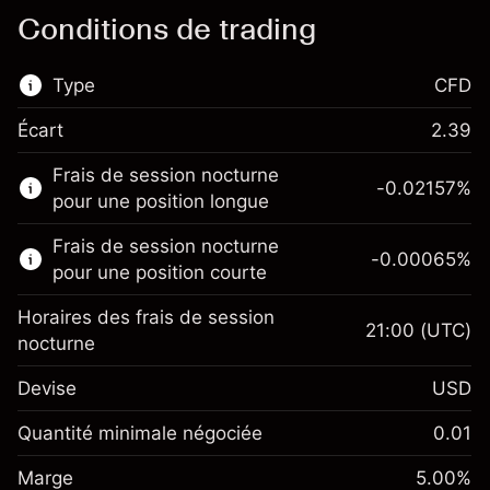
Conditions de trading
Type
CFD
Écart
2.39
Ce marché financier est disponible pour le
Frais de session nocturne
trading de CFD.
-0.02157
%
pour une position longue
En savoir plus sur :
Frais de session nocturne
-0.00065
%
CFD
pour une position courte
Horaires des frais de session
21:00
(UTC)
nocturne
Devise
USD
Marge. Votre
$1,000.00
investissement
Quantité minimale négociée
0.01
Ajustement des fonds de
Marge. Votre
-0.021568
$1,000.00
Marge
overnight
5.00
%
investissement
%