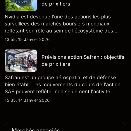
de prix tiers
Nvidia est devenue l'une des actions les plus
surveillées des marchés boursiers mondiaux,
reflétant son rôle au sein de l'écosystème des
semi-conducteurs et de l'IA.
13:55, 15 Janvier 2026
Prévisions action Safran : objectifs
de prix tiers
Safran est un groupe aérospatial et de défense
bien établi. Les mouvements du cours de l'action
SAF peuvent refléter non seulement l'activité
quotidienne du marché, mais aussi la position de
15:35, 14 Janvier 2026
Safran au sein du marché actions français et du
secteur aérospatial et de la défense plus
largement.
Marchés associés