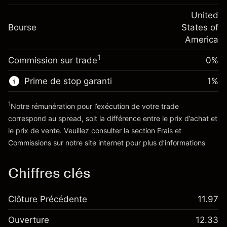
Frais sur la valeur totale de la
(-$4.31)
Ajustement des fonds
United
position
-0.000654
Bourse
de overnight
States of
Taille de la position avec effet de levier
%
Frais sur la valeur totale de la
America
~
$20,000.00
(-$0.13)
position
Valeur nominale avec effet de levier
1
Commission sur trade
0%
Taille de la position avec effet de levier
~
$19,000.00
~
$20,000.00
Prime de stop garanti
1
%
Valeur nominale avec effet de levier
Vers la plateforme
~
$19,000.00
1
Notre rémunération pour l’exécution de votre trade
correspond au spread, soit la différence entre le prix d’achat et
le prix de vente. Veuillez consulter la section
Frais et
Vers la plateforme
'Tarifs et Frais
Commissions
sur notre site internet pour plus d’informations
Chiffres clés
Clôture Précédente
11.97
Ouverture
12.33