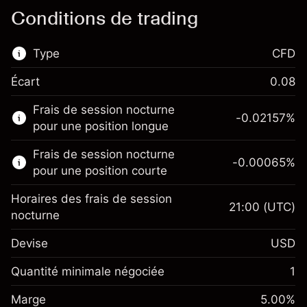
Conditions de trading
Type
CFD
Écart
0.08
Ce marché financier est disponible pour le
Frais de session nocturne
trading de CFD.
-0.02157
%
pour une position longue
En savoir plus sur :
Frais de session nocturne
-0.00065
%
CFD
pour une position courte
Horaires des frais de session
21:00
(UTC)
nocturne
Devise
USD
Marge. Votre
$1,000.00
investissement
Quantité minimale négociée
1
Ajustement des fonds de
Marge. Votre
-0.021568
$1,000.00
Marge
overnight
5.00
%
investissement
%