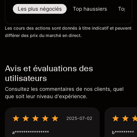
Les plus négociés
Top haussiers
Top bai
Les cours des actions sont donnés à titre indicatif et peuvent
différer des prix du marché en direct.
Avis et évaluations des
utilisateurs
Consultez les commentaires de nos clients, quel
que soit leur niveau d'expérience.
2025-07-02
a****************
b*********