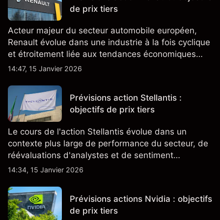
de prix tiers
Acteur majeur du secteur automobile européen,
Renault évolue dans une industrie à la fois cyclique
et étroitement liée aux tendances économiques
générales.
14:47, 15 Janvier 2026
Prévisions action Stellantis :
objectifs de prix tiers
Le cours de l'action Stellantis évolue dans un
contexte plus large de performance du secteur, de
réévaluations d'analystes et de sentiment
changeant, qui ensemble aident à comprendre
14:34, 15 Janvier 2026
comment l'action se négocie actuellement.
Prévisions actions Nvidia : objectifs
de prix tiers