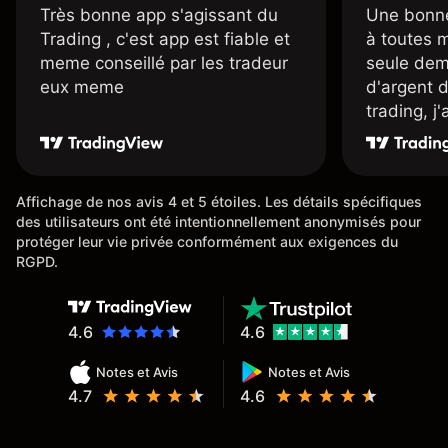
Très bonne app s'agissant du
Une bonne
Trading , c'est app est fiable et
à toutes 
meme conseillé par les tradeur
seule dem
eux meme
d'argent 
trading, j
une carte
rapidemen
l'ensemble
Affichage de nos avis 4 et 5 étoiles. Les détails spécifiques
des utilisateurs ont été intentionnellement anonymisés pour
protéger leur vie privée conformément aux exigences du
RGPD.
4.6
4.6
Notes et Avis
Notes et Avis
4.7
4.6