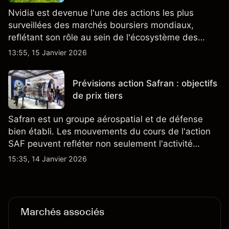
Nvidia est devenue l'une des actions les plus
surveillées des marchés boursiers mondiaux,
reflétant son rôle au sein de l'écosystème des
semi-conducteurs et de l'IA.
13:55, 15 Janvier 2026
Prévisions action Safran : objectifs
de prix tiers
Safran est un groupe aérospatial et de défense
bien établi. Les mouvements du cours de l'action
SAF peuvent refléter non seulement l'activité
quotidienne du marché, mais aussi la position de
15:35, 14 Janvier 2026
Safran au sein du marché actions français et du
secteur aérospatial et de la défense plus
largement.
Marchés associés