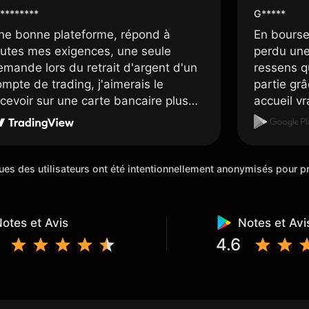
********
G*****
ne bonne plateforme, répond à
En bourse
outes mes exigences, une seule
perdu une 
emande lors du retrait d'argent d'un
ressens q
mpte de trading, j'aimerais le
partie grâc
ecevoir sur une carte bancaire plus
accueil v
apidement, mais dans l'ensemble je
sont supe
is satisfait.
placent d
sympathiq
iques des utilisateurs ont été intentionnellement anonymisés pour
otes et Avis
Notes et Avi
4.6