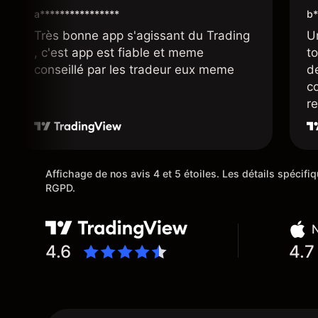
a****************
b*
Très bonne app s'agissant du Trading
U
, c'est app est fiable et meme
t
conseillé par les tradeur eux meme
d
co
r
r
su
Affichage de nos avis 4 et 5 étoiles. Les détails spécif
RGPD.
N
4.6
4.7