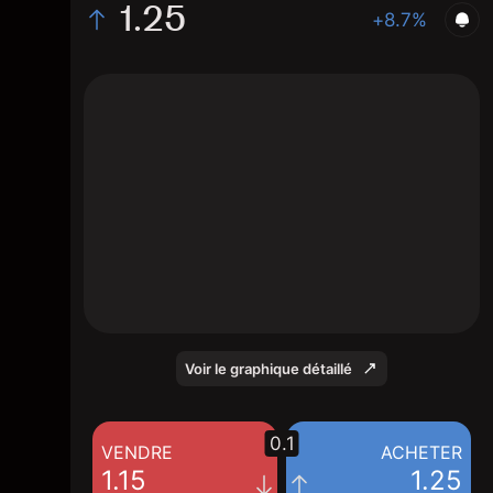
1.25
+8.7%
The chart shows the KUD stock price data
over the last 1 day, with a current price of
1.25, a high of 1.15, and a low of 1.15.
Voir le graphique détaillé
0.1
VENDRE
ACHETER
1.15
1.25