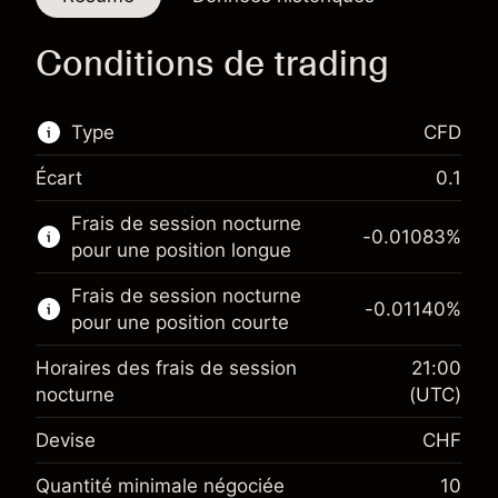
Conditions de trading
Type
CFD
Écart
0.1
Ce marché financier est disponible pour le
Frais de session nocturne
trading de CFD.
-0.01083
%
pour une position longue
En savoir plus sur :
Frais de session nocturne
-0.01140
%
CFD
pour une position courte
Horaires des frais de session
21:00
nocturne
(UTC)
Devise
CHF
Marge. Votre
CHF 1,000.00
investissement
Quantité minimale négociée
10