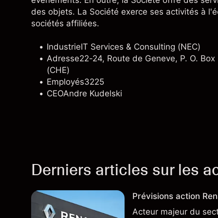
événements. En outre, la Société offre des serv
des objets. La Société exerce ses activités à l'é
sociétés affiliées.
Industrie
IT Services & Consulting (NEC)
Adresse
22-24, Route de Geneve, P. O. B
(CHE)
Employés
3225
CEO
Andre Kudelski
Derniers articles sur les a
Prévisions action Rena
Acteur majeur du sec