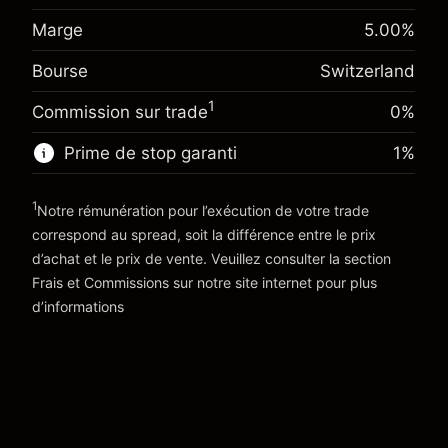
Ajustement des fonds
Marge. Votre
Marge
5.00
%
CHF 1,000.00
-0.010826
%
de overnight
investissement
(-CHF 2.17)
Frais sur la valeur totale de la
Bourse
Switzerland
Ajustement des fonds
position
-0.011396
%
de overnight
Taille de la position avec effet de levier
1
Commission sur trade
0%
(-CHF 2.28)
Frais sur la valeur totale de la
~
CHF 20,000.00
position
Prime de stop garanti
1
%
Valeur nominale avec effet de levier
Taille de la position avec effet de levier
~
CHF 19,000.00
~
CHF 20,000.00
1
Notre rémunération pour l’exécution de votre trade
Valeur nominale avec effet de levier
correspond au spread, soit la différence entre le prix
Vers la plateforme
~
CHF 19,000.00
d’achat et le prix de vente. Veuillez consulter la section
'Tarifs et Frais
Frais et Commissions
sur notre site internet pour plus
Vers la plateforme
d’informations