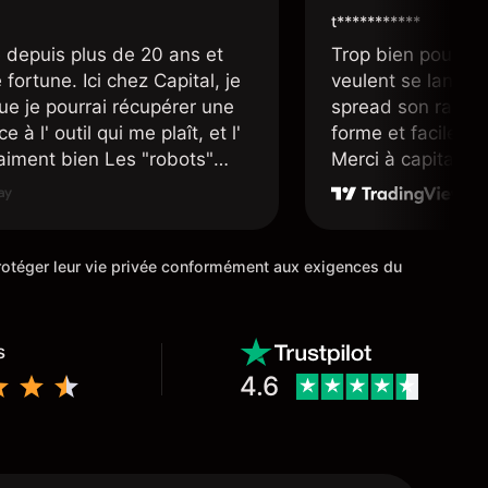
t***********
 depuis plus de 20 ans et
Trop bien pour le
fortune. Ici chez Capital, je
veulent se lancer 
ue je pourrai récupérer une
spread son raison
e à l' outil qui me plaît, et l'
forme et facile d'a
raiment bien Les "robots"
Merci à capital.co
r accueillants et nous
mis en place pour
ans une position d' un avenir
cours de trading M
ue possible.
 protéger leur vie privée conformément aux exigences du
s
4.6