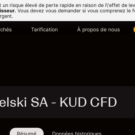
n risque élevé de perte rapide en raison de l\'effet de lev
isseur.
Vous devez vous demander si vous comprenez le f
rgent.
chés
Tarification
À propos de nous
elski SA - KUD CFD
Résumé
Données historiques