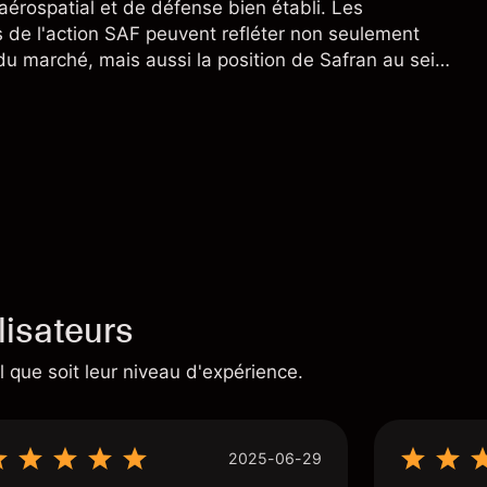
aérospatial et de défense bien établi. Les
de l'action SAF peuvent refléter non seulement
 du marché, mais aussi la position de Safran au sein
nçais et du secteur aérospatial et de la défense
lisateurs
 que soit leur niveau d'expérience.
2025-06-29