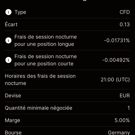
Type
CFD
Écart
0.13
Ce marché financier est disponible pour le
Frais de session nocturne
trading de CFD.
-0.01731
%
pour une position longue
En savoir plus sur :
Frais de session nocturne
-0.00492
%
CFD
pour une position courte
Horaires des frais de session
21:00
(UTC)
nocturne
Devise
EUR
Marge. Votre
€1,000.00
investissement
Quantité minimale négociée
1
Ajustement des fonds de
Marge. Votre
-0.017307
€1,000.00
Marge
overnight
5.00
%
investissement
%
Frais sur la valeur totale de la
(-€3.46)
Bourse
Ajustement des fonds de
Germany
position