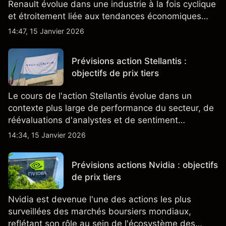
Renault évolue dans une industrie à la fois cyclique
et étroitement liée aux tendances économiques
générales.
14:47, 15 Janvier 2026
Prévisions action Stellantis :
objectifs de prix tiers
Le cours de l'action Stellantis évolue dans un
contexte plus large de performance du secteur, de
réévaluations d'analystes et de sentiment
changeant, qui ensemble aident à comprendre
14:34, 15 Janvier 2026
comment l'action se négocie actuellement.
Prévisions actions Nvidia : objectifs
de prix tiers
Nvidia est devenue l'une des actions les plus
surveillées des marchés boursiers mondiaux,
reflétant son rôle au sein de l'écosystème des