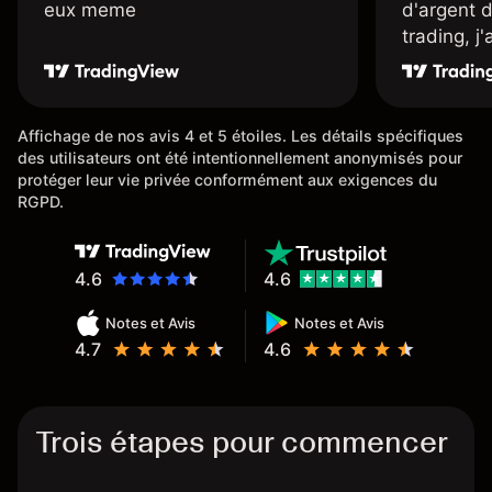
eux meme
d'argent 
trading, j
une carte
rapidemen
l'ensemble
Affichage de nos avis 4 et 5 étoiles. Les détails spécifiques
des utilisateurs ont été intentionnellement anonymisés pour
protéger leur vie privée conformément aux exigences du
RGPD.
4.6
4.6
Notes et Avis
Notes et Avis
4.7
4.6
Trois étapes pour commencer