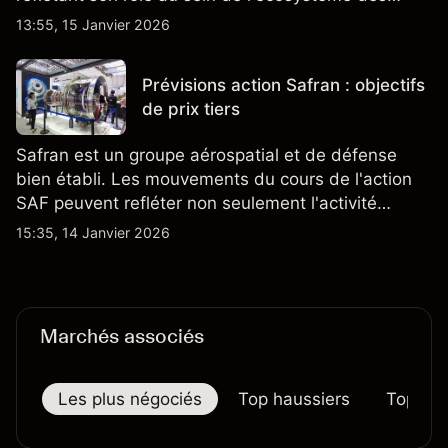
semi-conducteurs et de l'IA.
13:55, 15 Janvier 2026
Prévisions action Safran : objectifs
de prix tiers
Safran est un groupe aérospatial et de défense
bien établi. Les mouvements du cours de l'action
SAF peuvent refléter non seulement l'activité
quotidienne du marché, mais aussi la position de
15:35, 14 Janvier 2026
Safran au sein du marché actions français et du
secteur aérospatial et de la défense plus
largement.
Marchés associés
Les plus négociés
Top haussiers
Top bai