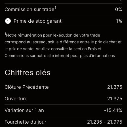
-0.004915
overnight
Taille de la position avec effet de levier
%
1
Commission sur trade
0%
Frais sur la valeur totale de la
~
€20,000.00
(-€0.98)
position
Valeur nominale avec effet de levier
Prime de stop garanti
1
%
Taille de la position avec effet de levier
~
€19,000.00
~
€20,000.00
1
Notre rémunération pour l’exécution de votre trade
Valeur nominale avec effet de levier
correspond au spread, soit la différence entre le prix d’achat et
Vers la plateforme
~
€19,000.00
le prix de vente. Veuillez consulter la section
Frais et
'Tarifs et Frais
Commissions
sur notre site internet pour plus d’informations
Vers la plateforme
Chiffres clés
Clôture Précédente
21.375
Ouverture
21.375
Variation sur 1 an
-15.41%
Fourchette du jour
21.235 - 21.975