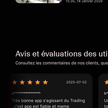
15:35, 14 Janvier 2026
plus largement.
Avis et évaluations des uti
Consultez les commentaires de nos clients, quel
2025-07-02
a****************
b*
Très bonne app s'agissant du Trading
U
, c'est app est fiable et meme
t