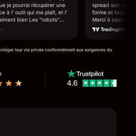
ue je pourrai récupérer une
spread son raison
e à l' outil qui me plaît, et l'
forme et facile d'a
raiment bien Les "robots"
Merci à capital.co
r accueillants et nous
mis en place pour
ans une position d' un avenir
cours de trading M
ue possible.
 protéger leur vie privée conformément aux exigences du
s
4.6