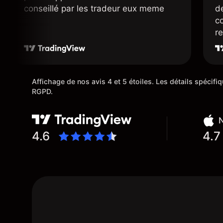
conseillé par les tradeur eux meme
d
co
r
r
su
Affichage de nos avis 4 et 5 étoiles. Les détails spécif
RGPD.
N
4.6
4.7