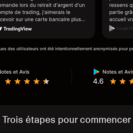
emande lors du retrait d'argent d'un
ressens q
mpte de trading, j'aimerais le
partie grâc
ecevoir sur une carte bancaire plus
accueil v
apidement, mais dans l'ensemble je
sont supe
is satisfait.
placent d
sympathiq
iques des utilisateurs ont été intentionnellement anonymisés pour
otes et Avis
Notes et Avi
4.6
Trois étapes pour commencer