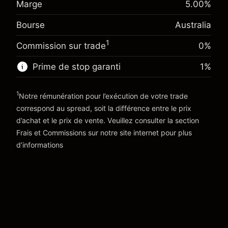
Marge
5.00
%
A$1,000.00
overnight
investissement
%
Frais sur la valeur totale de la
(-A$4.56)
Bourse
Australia
Ajustement des fonds de
position
0.000884
overnight
Taille de la position avec effet de levier
1
%
Commission sur trade
0%
Frais sur la valeur totale de la
~
A$20,000.00
(A$0.18)
position
Prime de stop garanti
1
%
Valeur nominale avec effet de levier
Taille de la position avec effet de levier
~
A$19,000.00
~
A$20,000.00
1
Notre rémunération pour l’exécution de votre trade
Valeur nominale avec effet de levier
correspond au spread, soit la différence entre le prix
Vers la plateforme
~
A$19,000.00
d’achat et le prix de vente. Veuillez consulter la section
'Tarifs et Frais
Frais et Commissions
sur notre site internet pour plus
Vers la plateforme
d’informations