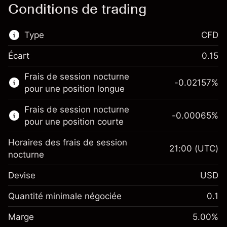
Conditions de trading
Type
CFD
Écart
0.15
Ce marché financier est disponible pour le
Frais de session nocturne
trading de CFD.
-0.02157
%
pour une position longue
En savoir plus sur :
Frais de session nocturne
-0.00065
%
CFD
pour une position courte
Horaires des frais de session
21:00
(UTC)
nocturne
Devise
USD
Marge. Votre
$1,000.00
investissement
Quantité minimale négociée
0.1
Ajustement des fonds de
Marge. Votre
-0.021568
$1,000.00
Marge
overnight
5.00
%
investissement
%