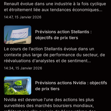
Renault évolue dans une industrie à la fois cyclique
et étroitement liée aux tendances économiques
générales.
14:47, 15 Janvier 2026
Prévisions action Stellantis :
objectifs de prix tiers
Le cours de l'action Stellantis évolue dans un
contexte plus large de performance du secteur, de
réévaluations d'analystes et de sentiment
changeant, qui ensemble aident à comprendre
14:34, 15 Janvier 2026
comment l'action se négocie actuellement.
Prévisions actions Nvidia : objectifs
de prix tiers
Nvidia est devenue l'une des actions les plus
surveillées des marchés boursiers mondiaux,