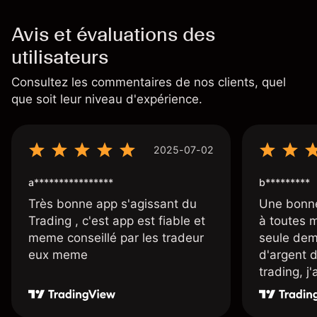
Avis et évaluations des
utilisateurs
Consultez les commentaires de nos clients, quel
que soit leur niveau d'expérience.
2025-07-02
a****************
b*********
Très bonne app s'agissant du
Une bonne
Trading , c'est app est fiable et
à toutes 
meme conseillé par les tradeur
seule dem
eux meme
d'argent 
trading, j
une carte
rapidemen