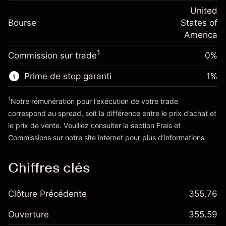
Frais sur la valeur totale de la
(-$4.31)
Ajustement des fonds
United
position
-0.000654
Bourse
de overnight
States of
Taille de la position avec effet de levier
%
Frais sur la valeur totale de la
America
~
$20,000.00
(-$0.13)
position
Valeur nominale avec effet de levier
1
Commission sur trade
0%
Taille de la position avec effet de levier
~
$19,000.00
~
$20,000.00
Prime de stop garanti
1
%
Valeur nominale avec effet de levier
Vers la plateforme
~
$19,000.00
1
Notre rémunération pour l’exécution de votre trade
correspond au spread, soit la différence entre le prix d’achat et
le prix de vente. Veuillez consulter la section
Frais et
Vers la plateforme
'Tarifs et Frais
Commissions
sur notre site internet pour plus d’informations
Chiffres clés
Clôture Précédente
355.76
Ouverture
355.59