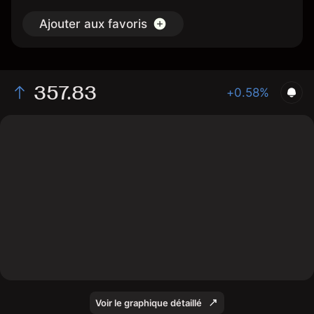
Ajouter aux favoris
357.83
+0.58%
The chart shows the JPM stock price data over the last
1 day, with a current price of 357.83, a high of 357.74,
and a low of 353.2.
Voir le graphique détaillé