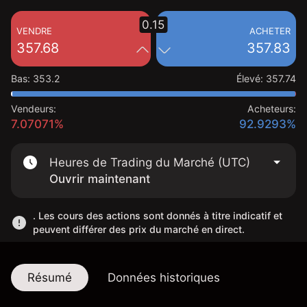
0.15
VENDRE
ACHETER
357.68
357.83
Bas
:
353.2
Élevé
:
357.74
Vendeurs:
Acheteurs:
7.07071%
92.9293%
Heures de Trading du Marché (UTC)
Ouvrir maintenant
. Les cours des actions sont donnés à titre indicatif et
peuvent différer des prix du marché en direct.
Résumé
Données historiques