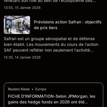
reflétant son rôle au sein de l'écosystème des
semi-conducteurs et de l'IA.
13:55, 15 Janvier 2026
Prévisions action Safran : objectifs
de prix tiers
Safran est un groupe aérospatial et de défense
bien établi. Les mouvements du cours de l'action
SAF peuvent refléter non seulement l'activité
quotidienne du marché, mais aussi la position de
15:35, 14 Janvier 2026
Safran au sein du marché actions français et du
secteur aérospatial et de la défense plus
largement.
Reuters News
•
Europe
FICHE D'INFORMATION-Selon JPMorgan, les
gains des hedge funds en 2026 ont été