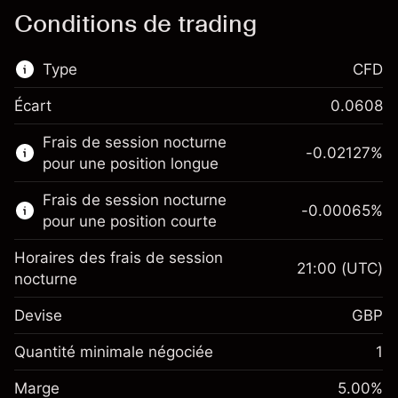
Conditions de trading
Type
CFD
Écart
0.0608
Ce marché financier est disponible pour le
Frais de session nocturne
trading de CFD.
-0.02127
%
pour une position longue
En savoir plus sur :
Frais de session nocturne
-0.00065
%
CFD
pour une position courte
Horaires des frais de session
21:00
(UTC)
nocturne
Devise
GBP
Marge. Votre
£1,000.00
investissement
Quantité minimale négociée
1
Ajustement des fonds de
Marge. Votre
-0.021272
£1,000.00
Marge
overnight
5.00
%
investissement
%