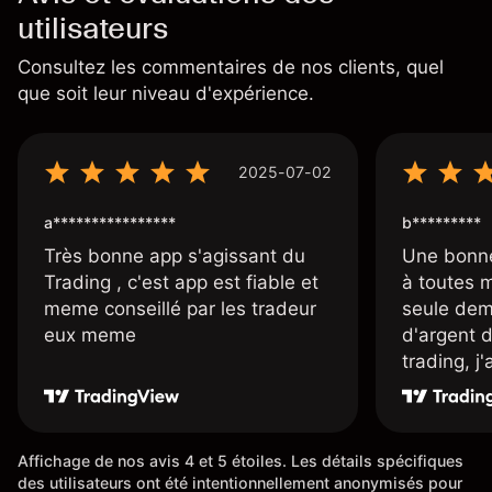
utilisateurs
Consultez les commentaires de nos clients, quel
que soit leur niveau d'expérience.
2025-07-02
a****************
b*********
Très bonne app s'agissant du
Une bonne
Trading , c'est app est fiable et
à toutes 
meme conseillé par les tradeur
seule dem
eux meme
d'argent 
trading, j
une carte
rapidemen
l'ensemble
Affichage de nos avis 4 et 5 étoiles. Les détails spécifiques
des utilisateurs ont été intentionnellement anonymisés pour