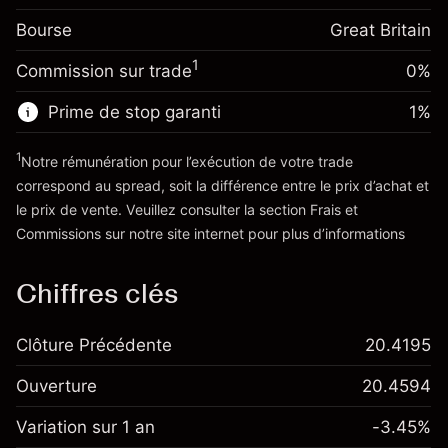
Frais sur la valeur totale de la
(-£4.25)
Bourse
Ajustement des fonds
Great Britain
position
-0.000646
de overnight
Taille de la position avec effet de levier
%
1
Commission sur trade
0%
Frais sur la valeur totale de la
~
£20,000.00
(-£0.13)
position
Valeur nominale avec effet de levier
Prime de stop garanti
1
%
Taille de la position avec effet de levier
~
£19,000.00
~
£20,000.00
1
Notre rémunération pour l’exécution de votre trade
Valeur nominale avec effet de levier
correspond au spread, soit la différence entre le prix d’achat et
Vers la plateforme
~
£19,000.00
le prix de vente. Veuillez consulter la section
Frais et
'Tarifs et Frais
Commissions
sur notre site internet pour plus d’informations
Vers la plateforme
Chiffres clés
Clôture Précédente
20.4195
Ouverture
20.4594
Variation sur 1 an
-3.45%