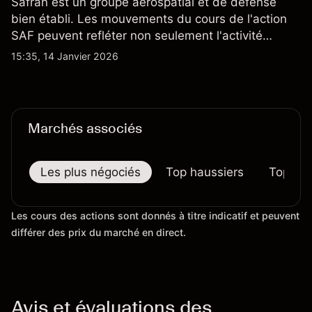
Safran est un groupe aérospatial et de défense
bien établi. Les mouvements du cours de l'action
SAF peuvent refléter non seulement l'activité
quotidienne du marché, mais aussi la position de
15:35, 14 Janvier 2026
Safran au sein du marché actions français et du
secteur aérospatial et de la défense plus
largement.
Marchés associés
Les plus négociés
Top haussiers
Top bai
Les cours des actions sont donnés à titre indicatif et peuvent
différer des prix du marché en direct.
Avis et évaluations des