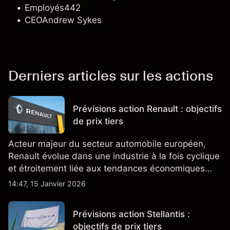
Employés
442
CEO
Andrew Sykes
Derniers articles sur les actions
Prévisions action Renault : objectifs
de prix tiers
Acteur majeur du secteur automobile européen,
Renault évolue dans une industrie à la fois cyclique
et étroitement liée aux tendances économiques
générales.
14:47, 15 Janvier 2026
Prévisions action Stellantis :
objectifs de prix tiers