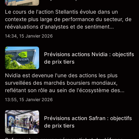
Le cours de l'action Stellantis évolue dans un
contexte plus large de performance du secteur, de
réévaluations d'analystes et de sentiment
changeant, qui ensemble aident à comprendre
14:34, 15 Janvier 2026
comment l'action se négocie actuellement.
Prévisions actions Nvidia : objectifs
de prix tiers
Nvidia est devenue l'une des actions les plus
surveillées des marchés boursiers mondiaux,
reflétant son rôle au sein de l'écosystème des
semi-conducteurs et de l'IA.
13:55, 15 Janvier 2026
Prévisions action Safran : objectifs
de prix tiers