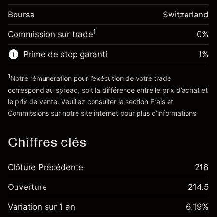
(-CHF 2.20)
Frais sur la valeur totale de
Bourse
Ajustement des fonds
Switzerland
la position
-0.011458
%
de overnight
Taille de la position avec effet de levier
1
Commission sur trade
0%
(-CHF 2.30)
Frais sur la valeur totale de
~
CHF 20,000.00
la position
Valeur nominale avec effet de levier
Prime de stop garanti
1
%
Taille de la position avec effet de levier
~
CHF 19,000.00
~
CHF 20,000.00
1
Notre rémunération pour l’exécution de votre trade
Valeur nominale avec effet de levier
correspond au spread, soit la différence entre le prix d’achat et
Vers la plateforme
~
CHF 19,000.00
le prix de vente. Veuillez consulter la section
Frais et
'Tarifs et Frais
Commissions
sur notre site internet pour plus d’informations
Vers la plateforme
Chiffres clés
Clôture Précédente
216
Ouverture
214.5
Variation sur 1 an
6.19%