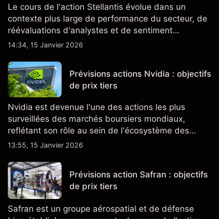
Le cours de l'action Stellantis évolue dans un
contexte plus large de performance du secteur, de
réévaluations d'analystes et de sentiment
changeant, qui ensemble aident à comprendre
14:34, 15 Janvier 2026
comment l'action se négocie actuellement.
Prévisions actions Nvidia : objectifs
de prix tiers
Nvidia est devenue l'une des actions les plus
surveillées des marchés boursiers mondiaux,
reflétant son rôle au sein de l'écosystème des
semi-conducteurs et de l'IA.
13:55, 15 Janvier 2026
Prévisions action Safran : objectifs
de prix tiers
Safran est un groupe aérospatial et de défense