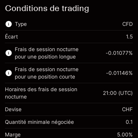
Conditions de trading
Type
CFD
Écart
1.5
Ce marché financier est disponible pour le
Frais de session nocturne
trading de CFD.
-0.01077
%
pour une position longue
En savoir plus sur :
Frais de session nocturne
-0.01146
%
CFD
pour une position courte
Horaires des frais de session
21:00
(UTC)
nocturne
Devise
CHF
Marge. Votre
CHF 1,000.00
investissement
Quantité minimale négociée
0.1
Ajustement des fonds
Marge. Votre
CHF 1,000.00
-0.010765
%
Marge
de overnight
5.00
%
investissement