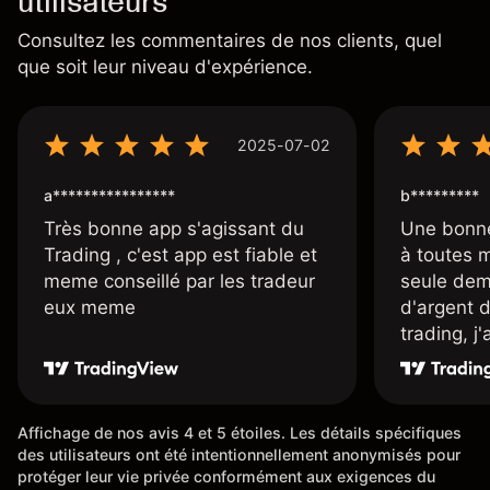
utilisateurs
Consultez les commentaires de nos clients, quel
que soit leur niveau d'expérience.
2025-07-02
a****************
b*********
Très bonne app s'agissant du
Une bonne
Trading , c'est app est fiable et
à toutes 
meme conseillé par les tradeur
seule dem
eux meme
d'argent 
trading, j
une carte
rapidemen
l'ensemble
Affichage de nos avis 4 et 5 étoiles. Les détails spécifiques
des utilisateurs ont été intentionnellement anonymisés pour
protéger leur vie privée conformément aux exigences du