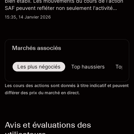
bien établi. Les mouvements du cours de l'action
SAF peuvent refléter non seulement l'activité
quotidienne du marché, mais aussi la position de
15:35, 14 Janvier 2026
Safran au sein du marché actions français et du
secteur aérospatial et de la défense plus
largement.
Marchés associés
Les plus négociés
Top haussiers
Top bai
Les cours des actions sont donnés à titre indicatif et peuvent
différer des prix du marché en direct.
Avis et évaluations des