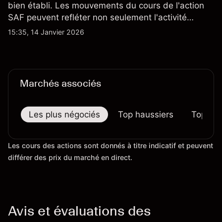
bien établi. Les mouvements du cours de l'action
SAF peuvent refléter non seulement l'activité
quotidienne du marché, mais aussi la position de
15:35, 14 Janvier 2026
Safran au sein du marché actions français et du
secteur aérospatial et de la défense plus
largement.
Marchés associés
Les plus négociés
Top haussiers
Top bai
Les cours des actions sont donnés à titre indicatif et peuvent
différer des prix du marché en direct.
Avis et évaluations des