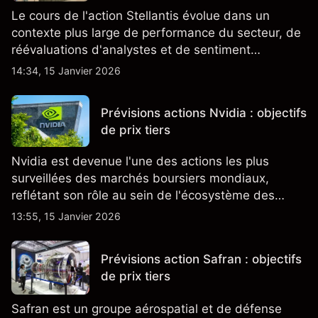
Le cours de l'action Stellantis évolue dans un
contexte plus large de performance du secteur, de
réévaluations d'analystes et de sentiment
changeant, qui ensemble aident à comprendre
14:34, 15 Janvier 2026
comment l'action se négocie actuellement.
Prévisions actions Nvidia : objectifs
de prix tiers
Nvidia est devenue l'une des actions les plus
surveillées des marchés boursiers mondiaux,
reflétant son rôle au sein de l'écosystème des
semi-conducteurs et de l'IA.
13:55, 15 Janvier 2026
Prévisions action Safran : objectifs
de prix tiers
Safran est un groupe aérospatial et de défense