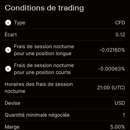
Conditions de trading
Type
CFD
Écart
0.12
Ce marché financier est disponible pour le
Frais de session nocturne
trading de CFD.
-0.02160
%
pour une position longue
En savoir plus sur :
Frais de session nocturne
-0.00063
%
CFD
pour une position courte
Horaires des frais de session
21:00
(UTC)
nocturne
Devise
USD
Marge. Votre
$1,000.00
investissement
Quantité minimale négociée
1
Ajustement des fonds de
Marge. Votre
-0.021596
$1,000.00
Marge
overnight
5.00
%
investissement
%