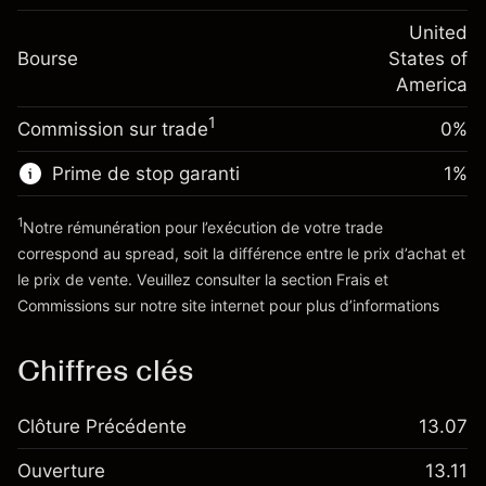
Frais sur la valeur totale de la
(-$4.32)
Ajustement des fonds
United
position
-0.000626
Bourse
de overnight
States of
Taille de la position avec effet de levier
%
Frais sur la valeur totale de la
America
~
$20,000.00
(-$0.13)
position
Valeur nominale avec effet de levier
1
Commission sur trade
0%
Taille de la position avec effet de levier
~
$19,000.00
~
$20,000.00
Prime de stop garanti
1
%
Valeur nominale avec effet de levier
Vers la plateforme
~
$19,000.00
1
Notre rémunération pour l’exécution de votre trade
correspond au spread, soit la différence entre le prix d’achat et
le prix de vente. Veuillez consulter la section
Frais et
Vers la plateforme
'Tarifs et Frais
Commissions
sur notre site internet pour plus d’informations
Chiffres clés
Clôture Précédente
13.07
Ouverture
13.11