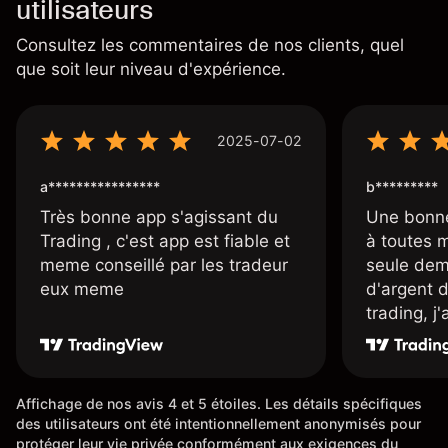
utilisateurs
Consultez les commentaires de nos clients, quel
que soit leur niveau d'expérience.
2025-07-02
a****************
b*********
Très bonne app s'agissant du
Une bonne
Trading , c'est app est fiable et
à toutes 
meme conseillé par les tradeur
seule dem
eux meme
d'argent 
trading, j
une carte
rapidemen
l'ensemble
Affichage de nos avis 4 et 5 étoiles. Les détails spécifiques
des utilisateurs ont été intentionnellement anonymisés pour
protéger leur vie privée conformément aux exigences du