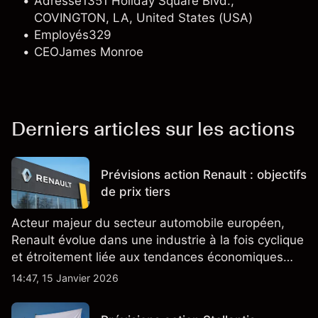
Adresse
1351 Holiday Square Blvd.,
COVINGTON, LA, United States (USA)
Employés
329
CEO
James Monroe
Derniers articles sur les actions
Prévisions action Renault : objectifs
de prix tiers
Acteur majeur du secteur automobile européen,
Renault évolue dans une industrie à la fois cyclique
et étroitement liée aux tendances économiques
générales.
14:47, 15 Janvier 2026