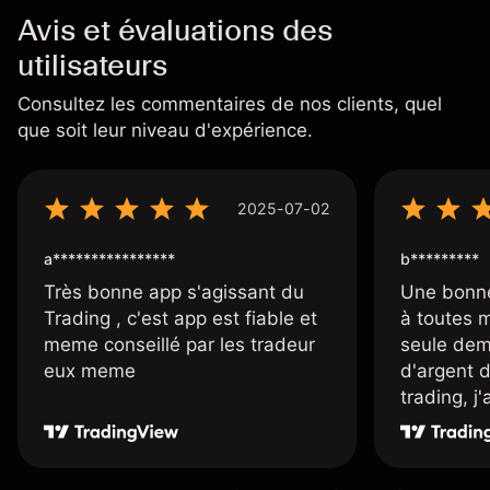
Avis et évaluations des
utilisateurs
Consultez les commentaires de nos clients, quel
que soit leur niveau d'expérience.
2025-07-02
a****************
b*********
Très bonne app s'agissant du
Une bonne
Trading , c'est app est fiable et
à toutes 
meme conseillé par les tradeur
seule dem
eux meme
d'argent 
trading, j
une carte
rapidemen
l'ensemble