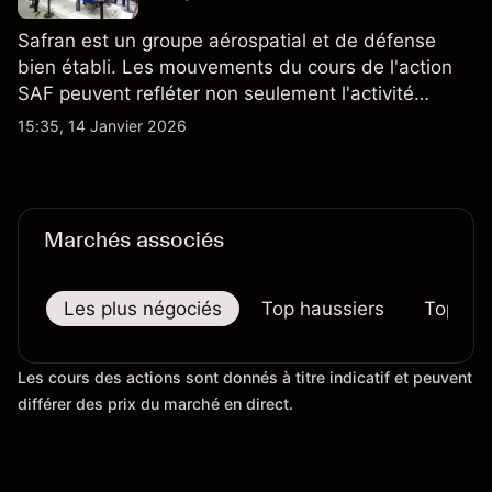
Safran est un groupe aérospatial et de défense
bien établi. Les mouvements du cours de l'action
SAF peuvent refléter non seulement l'activité
quotidienne du marché, mais aussi la position de
15:35, 14 Janvier 2026
Safran au sein du marché actions français et du
secteur aérospatial et de la défense plus
largement.
Marchés associés
Les plus négociés
Top haussiers
Top bai
Les cours des actions sont donnés à titre indicatif et peuvent
différer des prix du marché en direct.