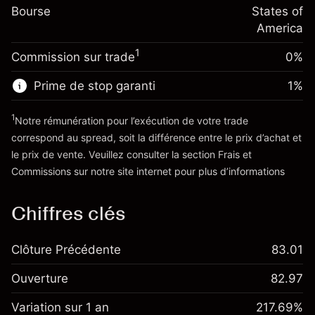
-0.000654
Bourse
de overnight
States of
Taille de la position avec effet de levier
%
Frais sur la valeur totale de la
America
~
$20,000.00
(-$0.13)
position
Valeur nominale avec effet de levier
1
Commission sur trade
0%
Taille de la position avec effet de levier
~
$19,000.00
~
$20,000.00
Prime de stop garanti
1
%
Valeur nominale avec effet de levier
Vers la plateforme
~
$19,000.00
1
Notre rémunération pour l’exécution de votre trade
correspond au spread, soit la différence entre le prix d’achat et
le prix de vente. Veuillez consulter la section
Frais et
Vers la plateforme
'Tarifs et Frais
Commissions
sur notre site internet pour plus d’informations
Chiffres clés
Clôture Précédente
83.01
Ouverture
82.97
Variation sur 1 an
217.69%