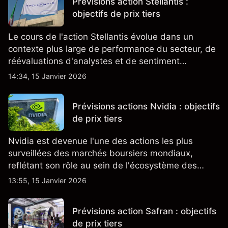
Prévisions action Stellantis :
objectifs de prix tiers
Le cours de l'action Stellantis évolue dans un
contexte plus large de performance du secteur, de
réévaluations d'analystes et de sentiment
changeant, qui ensemble aident à comprendre
14:34, 15 Janvier 2026
comment l'action se négocie actuellement.
Prévisions actions Nvidia : objectifs
de prix tiers
Nvidia est devenue l'une des actions les plus
surveillées des marchés boursiers mondiaux,
reflétant son rôle au sein de l'écosystème des
semi-conducteurs et de l'IA.
13:55, 15 Janvier 2026
Prévisions action Safran : objectifs
de prix tiers