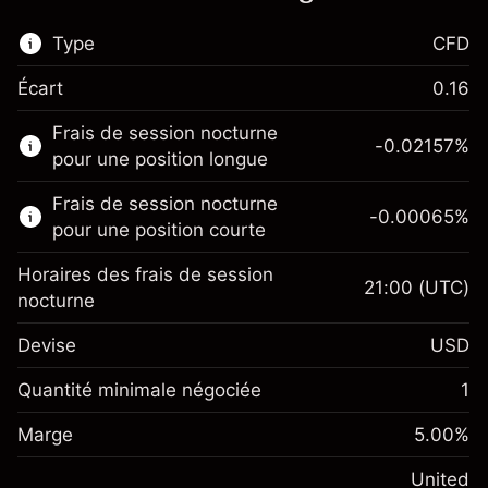
Type
CFD
Écart
0.16
Ce marché financier est disponible pour le
Frais de session nocturne
trading de CFD.
-0.02157
%
pour une position longue
En savoir plus sur :
Frais de session nocturne
-0.00065
%
CFD
pour une position courte
Horaires des frais de session
21:00
(UTC)
nocturne
Devise
USD
Marge. Votre
$1,000.00
investissement
Quantité minimale négociée
1
Ajustement des fonds de
Marge. Votre
-0.021568
$1,000.00
Marge
overnight
5.00
%
investissement
%
Frais sur la valeur totale de la
(-$4.31)
Ajustement des fonds
United
position