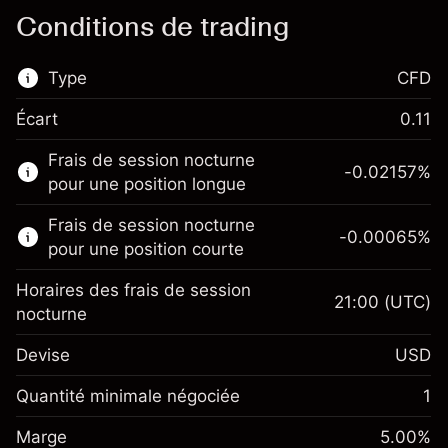
Conditions de trading
Type
CFD
Écart
0.11
Ce marché financier est disponible pour le
Frais de session nocturne
trading de CFD.
-0.02157
%
pour une position longue
En savoir plus sur :
Frais de session nocturne
-0.00065
%
CFD
pour une position courte
Horaires des frais de session
21:00
(UTC)
nocturne
Devise
USD
Marge. Votre
$1,000.00
investissement
Quantité minimale négociée
1
Ajustement des fonds de
Marge. Votre
-0.021568
$1,000.00
Marge
overnight
5.00
%
investissement
%