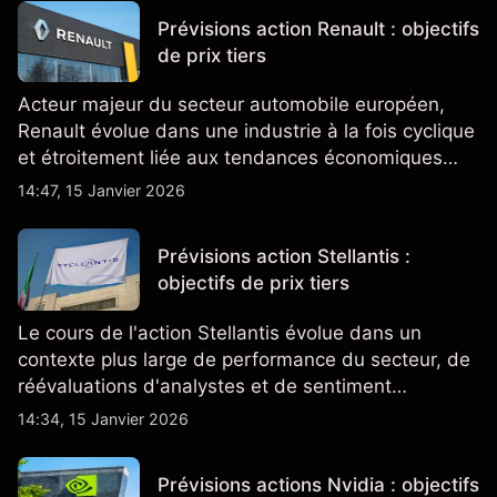
Prévisions action Renault : objectifs
de prix tiers
Acteur majeur du secteur automobile européen,
Renault évolue dans une industrie à la fois cyclique
et étroitement liée aux tendances économiques
générales.
14:47, 15 Janvier 2026
Prévisions action Stellantis :
objectifs de prix tiers
Le cours de l'action Stellantis évolue dans un
contexte plus large de performance du secteur, de
réévaluations d'analystes et de sentiment
changeant, qui ensemble aident à comprendre
14:34, 15 Janvier 2026
comment l'action se négocie actuellement.
Prévisions actions Nvidia : objectifs