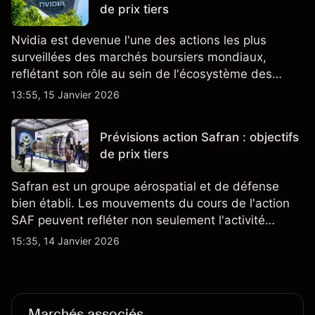
de prix tiers
Nvidia est devenue l'une des actions les plus
surveillées des marchés boursiers mondiaux,
reflétant son rôle au sein de l'écosystème des
semi-conducteurs et de l'IA.
13:55, 15 Janvier 2026
Prévisions action Safran : objectifs
de prix tiers
Safran est un groupe aérospatial et de défense
bien établi. Les mouvements du cours de l'action
SAF peuvent refléter non seulement l'activité
quotidienne du marché, mais aussi la position de
15:35, 14 Janvier 2026
Safran au sein du marché actions français et du
secteur aérospatial et de la défense plus
largement.
Marchés associés