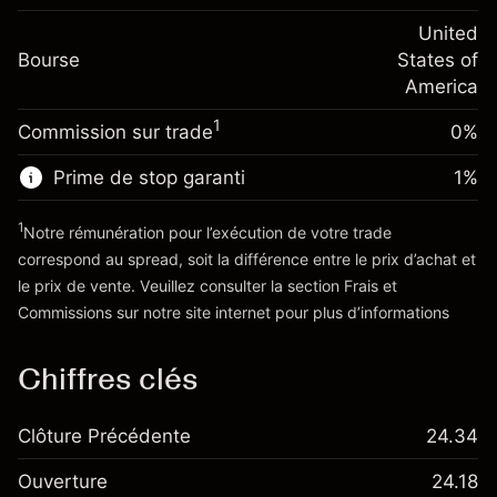
Frais sur la valeur totale de la
(-$4.31)
Ajustement des fonds
United
position
-0.000654
Bourse
de overnight
States of
Taille de la position avec effet de levier
%
Frais sur la valeur totale de la
America
~
$20,000.00
(-$0.13)
position
Valeur nominale avec effet de levier
1
Commission sur trade
0%
Taille de la position avec effet de levier
~
$19,000.00
~
$20,000.00
Prime de stop garanti
1
%
Valeur nominale avec effet de levier
Vers la plateforme
~
$19,000.00
1
Notre rémunération pour l’exécution de votre trade
correspond au spread, soit la différence entre le prix d’achat et
le prix de vente. Veuillez consulter la section
Frais et
Vers la plateforme
'Tarifs et Frais
Commissions
sur notre site internet pour plus d’informations
Chiffres clés
Clôture Précédente
24.34
Ouverture
24.18