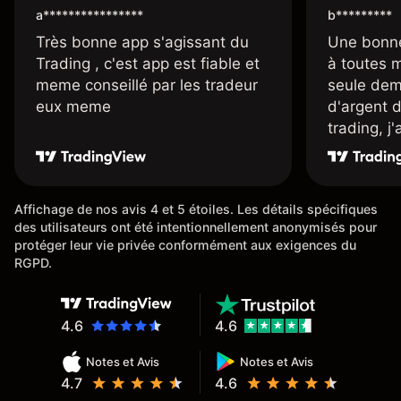
a****************
b*********
Très bonne app s'agissant du
Une bonne
Trading , c'est app est fiable et
à toutes 
meme conseillé par les tradeur
seule dem
eux meme
d'argent 
trading, j
une carte
rapidemen
l'ensemble
Affichage de nos avis 4 et 5 étoiles. Les détails spécifiques
des utilisateurs ont été intentionnellement anonymisés pour
protéger leur vie privée conformément aux exigences du
RGPD.
4.6
4.6
Notes et Avis
Notes et Avis
4.7
4.6