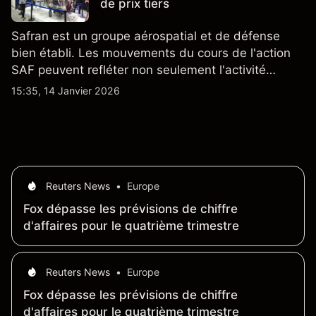
de prix tiers
Safran est un groupe aérospatial et de défense
bien établi. Les mouvements du cours de l'action
SAF peuvent refléter non seulement l'activité
quotidienne du marché, mais aussi la position de
15:35, 14 Janvier 2026
Safran au sein du marché actions français et du
secteur aérospatial et de la défense plus
largement.
Reuters News
•
Europe
Fox dépasse les prévisions de chiffre
d'affaires pour le quatrième trimestre
Reuters News
•
Europe
Fox dépasse les prévisions de chiffre
d'affaires pour le quatrième trimestre