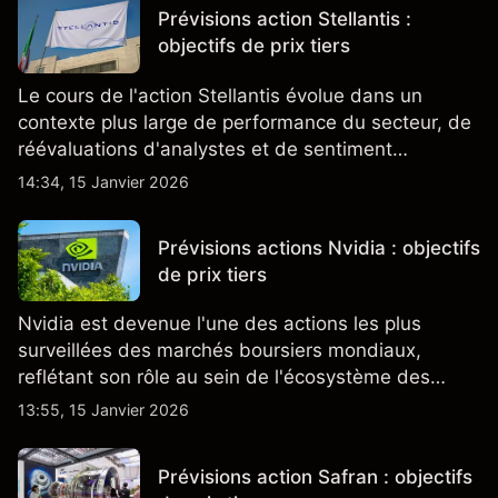
Prévisions action Stellantis :
objectifs de prix tiers
Le cours de l'action Stellantis évolue dans un
contexte plus large de performance du secteur, de
réévaluations d'analystes et de sentiment
changeant, qui ensemble aident à comprendre
14:34, 15 Janvier 2026
comment l'action se négocie actuellement.
Prévisions actions Nvidia : objectifs
de prix tiers
Nvidia est devenue l'une des actions les plus
surveillées des marchés boursiers mondiaux,
reflétant son rôle au sein de l'écosystème des
semi-conducteurs et de l'IA.
13:55, 15 Janvier 2026
Prévisions action Safran : objectifs