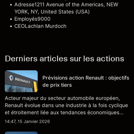
Adresse
1211 Avenue of the Americas, NEW
YORK, NY, United States (USA)
Employés
9000
CEO
Lachlan Murdoch
Derniers articles sur les actions
Prévisions action Renault : objectifs
de prix tiers
Acteur majeur du secteur automobile européen,
Renault évolue dans une industrie à la fois cyclique
et étroitement liée aux tendances économiques
générales.
14:47, 15 Janvier 2026