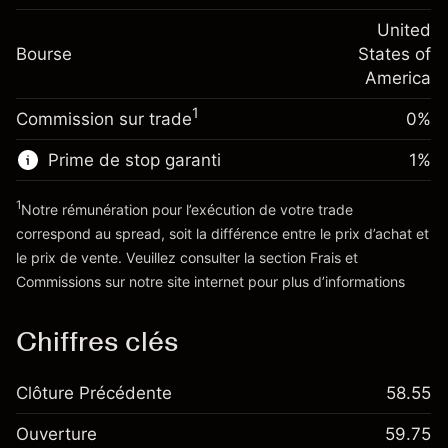
Frais sur la valeur totale de la
(-$4.31)
Ajustement des fonds de
United
position
-0.000682
Bourse
overnight
States of
Taille de la position avec effet de levier
%
Frais sur la valeur totale de la
America
~
$20,000.00
(-$0.14)
position
Valeur nominale avec effet de levier
1
Commission sur trade
0%
Taille de la position avec effet de levier
~
$19,000.00
~
$20,000.00
Prime de stop garanti
1
%
Valeur nominale avec effet de levier
Vers la plateforme
~
$19,000.00
1
Notre rémunération pour l’exécution de votre trade
correspond au spread, soit la différence entre le prix d’achat et
le prix de vente. Veuillez consulter la section
Frais et
Vers la plateforme
'Tarifs et Frais
Commissions
sur notre site internet pour plus d’informations
Chiffres clés
Clôture Précédente
58.55
Ouverture
59.75