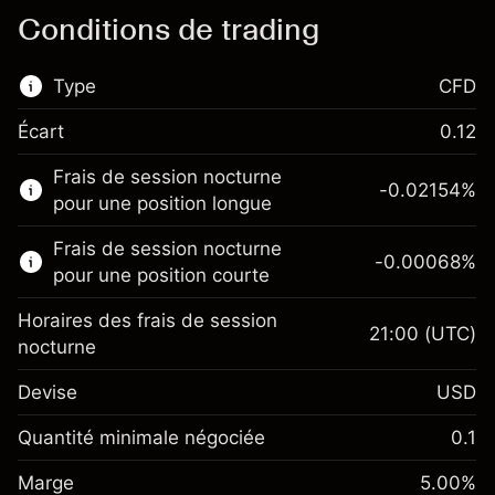
Conditions de trading
Type
CFD
Écart
0.12
Ce marché financier est disponible pour le
Frais de session nocturne
trading de CFD.
-0.02154
%
pour une position longue
En savoir plus sur :
Frais de session nocturne
-0.00068
%
CFD
pour une position courte
Horaires des frais de session
21:00
(UTC)
nocturne
Devise
USD
Marge. Votre
$1,000.00
investissement
Quantité minimale négociée
0.1
Ajustement des fonds de
Marge. Votre
-0.02154
$1,000.00
Marge
overnight
5.00
%
investissement
%