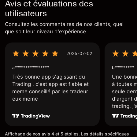
Avis et évaluations des
utilisateurs
Consultez les commentaires de nos clients, quel
que soit leur niveau d'expérience.
2025-07-02
a****************
b*********
Très bonne app s'agissant du
Une bonne
Trading , c'est app est fiable et
à toutes 
meme conseillé par les tradeur
seule dem
eux meme
d'argent 
trading, j
une carte
rapidemen
l'ensemble
Affichage de nos avis 4 et 5 étoiles. Les détails spécifiques