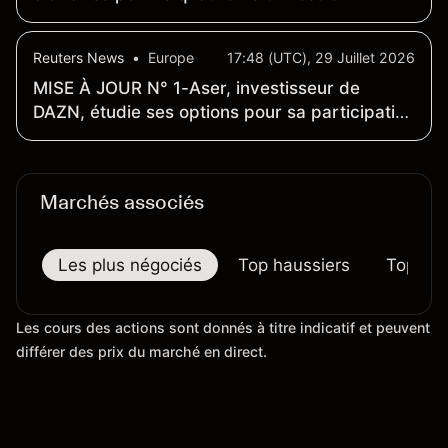
Reuters News
•
Europe
17:48 (UTC), 29 Juillet 2026
MISE À JOUR N° 1-Aser, investisseur de
DAZN, étudie ses options pour sa participation
dans la plateforme de streaming sportif
Marchés associés
Les plus négociés
Top haussiers
Top bai
Les cours des actions sont donnés à titre indicatif et peuvent
différer des prix du marché en direct.