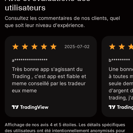
utilisateurs
Consultez les commentaires de nos clients, quel
que soit leur niveau d'expérience.
2025-07-02
a****************
b*********
Très bonne app s'agissant du
Une bonne
Trading , c'est app est fiable et
à toutes 
meme conseillé par les tradeur
seule dem
eux meme
d'argent 
trading, j
une carte
rapidemen
l'ensemble
Affichage de nos avis 4 et 5 étoiles. Les détails spécifiques
des utilisateurs ont été intentionnellement anonymisés pour