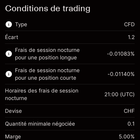
Conditions de trading
Type
CFD
Écart
1.2
Ce marché financier est disponible pour le
Frais de session nocturne
trading de CFD.
-0.01083
%
pour une position longue
En savoir plus sur :
Frais de session nocturne
-0.01140
%
CFD
pour une position courte
Horaires des frais de session
21:00
(UTC)
nocturne
Devise
CHF
Marge. Votre
CHF 1,000.00
investissement
Quantité minimale négociée
0.1
Ajustement des fonds
Marge. Votre
CHF 1,000.00
-0.010826
%
Marge
de overnight
5.00
%
investissement