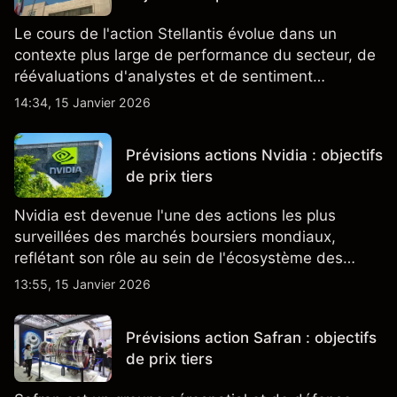
Le cours de l'action Stellantis évolue dans un
contexte plus large de performance du secteur, de
réévaluations d'analystes et de sentiment
changeant, qui ensemble aident à comprendre
14:34, 15 Janvier 2026
comment l'action se négocie actuellement.
Prévisions actions Nvidia : objectifs
de prix tiers
Nvidia est devenue l'une des actions les plus
surveillées des marchés boursiers mondiaux,
reflétant son rôle au sein de l'écosystème des
semi-conducteurs et de l'IA.
13:55, 15 Janvier 2026
Prévisions action Safran : objectifs
de prix tiers