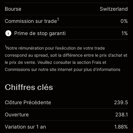
(-CHF 2.20)
Frais sur la valeur totale de
Bourse
Ajustement des fonds
Switzerland
la position
-0.011396
%
de overnight
Taille de la position avec effet de levier
1
Commission sur trade
0%
(-CHF 2.30)
Frais sur la valeur totale de
~
CHF 20,000.00
la position
Valeur nominale avec effet de levier
Prime de stop garanti
1
%
Taille de la position avec effet de levier
~
CHF 19,000.00
~
CHF 20,000.00
1
Notre rémunération pour l’exécution de votre trade
Valeur nominale avec effet de levier
correspond au spread, soit la différence entre le prix d’achat et
Vers la plateforme
~
CHF 19,000.00
le prix de vente. Veuillez consulter la section
Frais et
'Tarifs et Frais
Commissions
sur notre site internet pour plus d’informations
Vers la plateforme
Chiffres clés
Clôture Précédente
239.5
Ouverture
238.1
Variation sur 1 an
1.88%