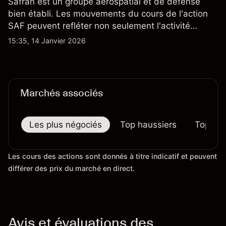
Safran est un groupe aérospatial et de défense
bien établi. Les mouvements du cours de l'action
SAF peuvent refléter non seulement l'activité
quotidienne du marché, mais aussi la position de
15:35, 14 Janvier 2026
Safran au sein du marché actions français et du
secteur aérospatial et de la défense plus
largement.
Marchés associés
Les plus négociés
Top haussiers
Top bai
Les cours des actions sont donnés à titre indicatif et peuvent
différer des prix du marché en direct.
Avis et évaluations des