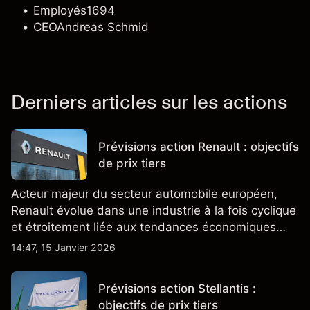
Employés
1694
CEO
Andreas Schmid
Derniers articles sur les actions
Prévisions action Renault : objectifs
de prix tiers
Acteur majeur du secteur automobile européen,
Renault évolue dans une industrie à la fois cyclique
et étroitement liée aux tendances économiques
générales.
14:47, 15 Janvier 2026
Prévisions action Stellantis :
objectifs de prix tiers