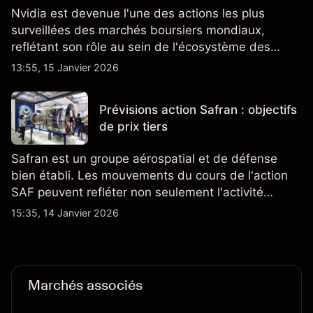
Nvidia est devenue l'une des actions les plus
surveillées des marchés boursiers mondiaux,
reflétant son rôle au sein de l'écosystème des
semi-conducteurs et de l'IA.
13:55, 15 Janvier 2026
Prévisions action Safran : objectifs
de prix tiers
Safran est un groupe aérospatial et de défense
bien établi. Les mouvements du cours de l'action
SAF peuvent refléter non seulement l'activité
quotidienne du marché, mais aussi la position de
15:35, 14 Janvier 2026
Safran au sein du marché actions français et du
secteur aérospatial et de la défense plus
largement.
Marchés associés