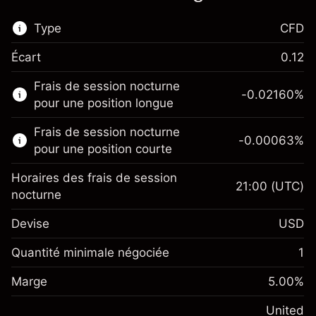
Type
CFD
Écart
0.12
Ce marché financier est disponible pour le
Frais de session nocturne
trading de CFD.
-0.02160
%
pour une position longue
En savoir plus sur :
Frais de session nocturne
-0.00063
%
CFD
pour une position courte
Horaires des frais de session
21:00
(UTC)
nocturne
Devise
USD
Marge. Votre
$1,000.00
investissement
Quantité minimale négociée
1
Ajustement des fonds de
Marge. Votre
-0.021596
$1,000.00
Marge
overnight
5.00
%
investissement
%
Frais sur la valeur totale de la
(-$4.32)
Ajustement des fonds
United
position