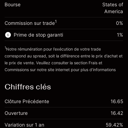
-0.000626
Bourse
de overnight
States of
Taille de la position avec effet de levier
%
Frais sur la valeur totale de la
America
~
$20,000.00
(-$0.13)
position
Valeur nominale avec effet de levier
1
Commission sur trade
0%
Taille de la position avec effet de levier
~
$19,000.00
~
$20,000.00
Prime de stop garanti
1
%
Valeur nominale avec effet de levier
Vers la plateforme
~
$19,000.00
1
Notre rémunération pour l’exécution de votre trade
correspond au spread, soit la différence entre le prix d’achat et
le prix de vente. Veuillez consulter la section
Frais et
Vers la plateforme
'Tarifs et Frais
Commissions
sur notre site internet pour plus d’informations
Chiffres clés
Clôture Précédente
16.65
Ouverture
16.42
Variation sur 1 an
59.42%