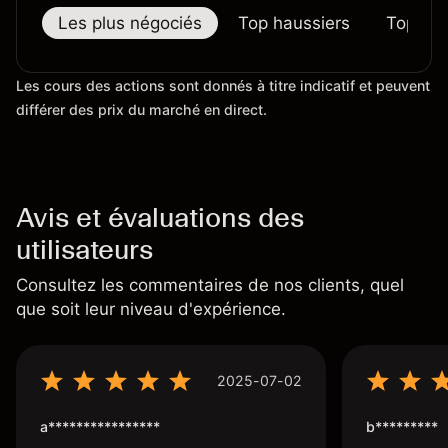
Les plus négociés
Top haussiers
Top bai
Les cours des actions sont donnés à titre indicatif et peuvent
différer des prix du marché en direct.
Avis et évaluations des
utilisateurs
Consultez les commentaires de nos clients, quel
que soit leur niveau d'expérience.
2025-07-02
a****************
b*********