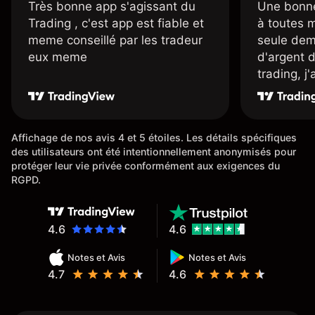
Très bonne app s'agissant du
Une bonne
Trading , c'est app est fiable et
à toutes 
meme conseillé par les tradeur
seule dem
eux meme
d'argent 
trading, j
une carte
rapidemen
l'ensemble
Affichage de nos avis 4 et 5 étoiles. Les détails spécifiques
des utilisateurs ont été intentionnellement anonymisés pour
protéger leur vie privée conformément aux exigences du
RGPD.
4.6
4.6
Notes et Avis
Notes et Avis
4.7
4.6