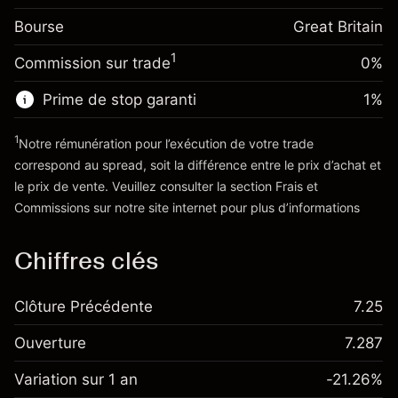
Frais sur la valeur totale de la
(-£1.06)
Bourse
Ajustement des fonds
Great Britain
position
-0.000647
de overnight
Taille de la position avec effet de levier
%
1
Commission sur trade
0%
Frais sur la valeur totale de la
~
£5,000.00
(-£0.03)
position
Valeur nominale avec effet de levier
Prime de stop garanti
1
%
Taille de la position avec effet de levier
~
£4,000.00
~
£5,000.00
1
Notre rémunération pour l’exécution de votre trade
Valeur nominale avec effet de levier
correspond au spread, soit la différence entre le prix d’achat et
Vers la plateforme
~
£4,000.00
le prix de vente. Veuillez consulter la section
Frais et
'Tarifs et Frais
Commissions
sur notre site internet pour plus d’informations
Vers la plateforme
Chiffres clés
Clôture Précédente
7.25
Ouverture
7.287
Variation sur 1 an
-21.26%