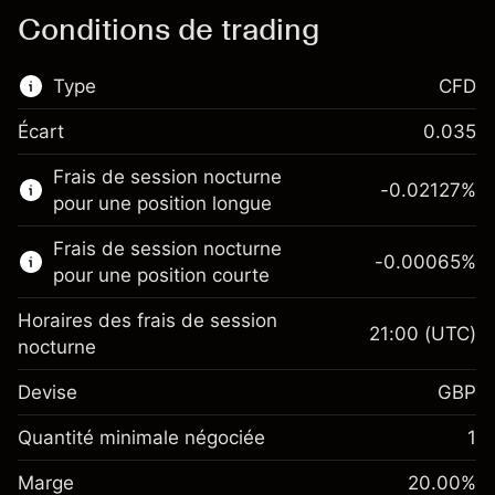
Conditions de trading
Type
CFD
Écart
0.035
Ce marché financier est disponible pour le
Frais de session nocturne
trading de CFD.
-0.02127
%
pour une position longue
En savoir plus sur :
Frais de session nocturne
-0.00065
%
CFD
pour une position courte
Horaires des frais de session
21:00
(UTC)
nocturne
Devise
GBP
Marge. Votre
£1,000.00
investissement
Quantité minimale négociée
1
Ajustement des fonds de
Marge. Votre
-0.021271
£1,000.00
Marge
overnight
20.00
%
investissement
%