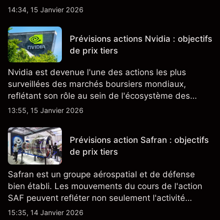
changeant, qui ensemble aident à comprendre
14:34, 15 Janvier 2026
comment l'action se négocie actuellement.
Prévisions actions Nvidia : objectifs
de prix tiers
Nvidia est devenue l'une des actions les plus
surveillées des marchés boursiers mondiaux,
reflétant son rôle au sein de l'écosystème des
semi-conducteurs et de l'IA.
13:55, 15 Janvier 2026
Prévisions action Safran : objectifs
de prix tiers
Safran est un groupe aérospatial et de défense
bien établi. Les mouvements du cours de l'action
SAF peuvent refléter non seulement l'activité
quotidienne du marché, mais aussi la position de
15:35, 14 Janvier 2026