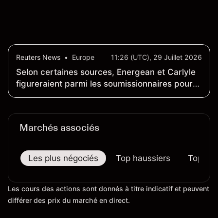
Safran au sein du marché actions français et du
secteur aérospatial et de la défense plus
largement.
Reuters News
•
Europe
11:26 (UTC), 29 Juillet 2026
Selon certaines sources, Energean et Carlyle
figureraient parmi les soumissionnaires pour
les actifs gaziers de BP au large de l'Égypte
Marchés associés
Les plus négociés
Top haussiers
Top bai
Les cours des actions sont donnés à titre indicatif et peuvent
différer des prix du marché en direct.