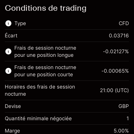
Conditions de trading
Type
CFD
Écart
0.03716
Ce marché financier est disponible pour le
Frais de session nocturne
trading de CFD.
-0.02127
%
pour une position longue
En savoir plus sur :
Frais de session nocturne
-0.00065
%
CFD
pour une position courte
Horaires des frais de session
21:00
(UTC)
nocturne
Devise
GBP
Marge. Votre
£1,000.00
investissement
Quantité minimale négociée
1
Ajustement des fonds de
Marge. Votre
-0.021271
£1,000.00
Marge
overnight
5.00
%
investissement
%