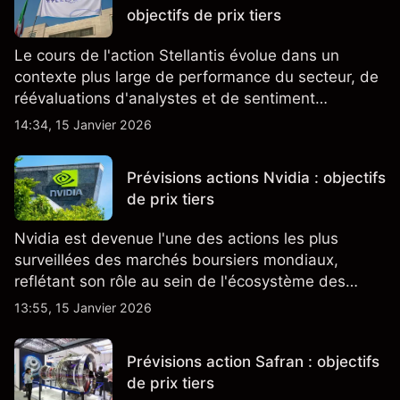
objectifs de prix tiers
Le cours de l'action Stellantis évolue dans un
contexte plus large de performance du secteur, de
réévaluations d'analystes et de sentiment
changeant, qui ensemble aident à comprendre
14:34, 15 Janvier 2026
comment l'action se négocie actuellement.
Prévisions actions Nvidia : objectifs
de prix tiers
Nvidia est devenue l'une des actions les plus
surveillées des marchés boursiers mondiaux,
reflétant son rôle au sein de l'écosystème des
semi-conducteurs et de l'IA.
13:55, 15 Janvier 2026
Prévisions action Safran : objectifs
de prix tiers