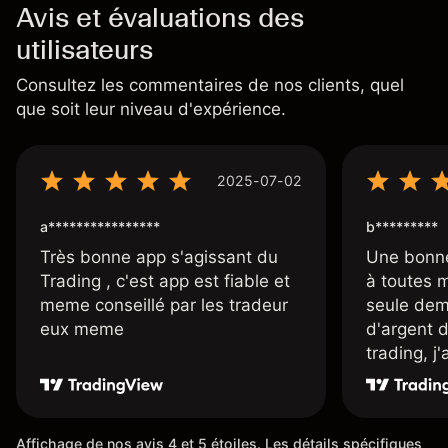
Avis et évaluations des
utilisateurs
Consultez les commentaires de nos clients, quel
que soit leur niveau d'expérience.
2025-07-02
a****************
b*********
Très bonne app s'agissant du
Une bonne
Trading , c'est app est fiable et
à toutes 
meme conseillé par les tradeur
seule dem
eux meme
d'argent 
trading, j
une carte
rapidemen
l'ensemble
Affichage de nos avis 4 et 5 étoiles. Les détails spécifiques