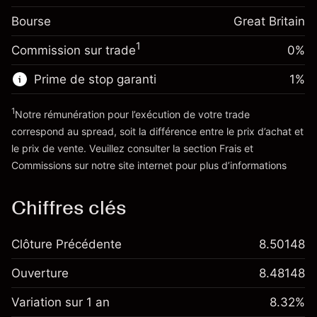
Frais sur la valeur totale de la
(-£4.25)
Bourse
Ajustement des fonds
Great Britain
position
-0.000647
de overnight
Taille de la position avec effet de levier
%
1
Commission sur trade
0%
Frais sur la valeur totale de la
~
£20,000.00
(-£0.13)
position
Valeur nominale avec effet de levier
Prime de stop garanti
1
%
Taille de la position avec effet de levier
~
£19,000.00
~
£20,000.00
1
Notre rémunération pour l’exécution de votre trade
Valeur nominale avec effet de levier
correspond au spread, soit la différence entre le prix d’achat et
Vers la plateforme
~
£19,000.00
le prix de vente. Veuillez consulter la section
Frais et
'Tarifs et Frais
Commissions
sur notre site internet pour plus d’informations
Vers la plateforme
Chiffres clés
Clôture Précédente
8.50148
Ouverture
8.48148
Variation sur 1 an
8.32%