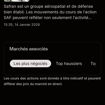
Safran est un groupe aérospatial et de défense
bien établi. Les mouvements du cours de l'action
SAF peuvent refléter non seulement l'activité
quotidienne du marché, mais aussi la position de
15:35, 14 Janvier 2026
Safran au sein du marché actions français et du
secteur aérospatial et de la défense plus
largement.
Marchés associés
Les plus négociés
Top haussiers
Top bai
Les cours des actions sont donnés à titre indicatif et peuvent
différer des prix du marché en direct.