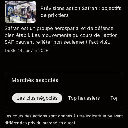
Prévisions action Safran : objectifs
de prix tiers
Safran est un groupe aérospatial et de défense
bien établi. Les mouvements du cours de l'action
SAF peuvent refléter non seulement l'activité
quotidienne du marché, mais aussi la position de
15:35, 14 Janvier 2026
Safran au sein du marché actions français et du
secteur aérospatial et de la défense plus
largement.
Marchés associés
Les plus négociés
Top haussiers
Top bai
Les cours des actions sont donnés à titre indicatif et peuvent
différer des prix du marché en direct.