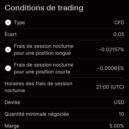
Conditions de trading
Type
CFD
Écart
0.05
Ce marché financier est disponible pour le
Frais de session nocturne
trading de CFD.
-0.02157
%
pour une position longue
En savoir plus sur :
Frais de session nocturne
-0.00065
%
CFD
pour une position courte
Horaires des frais de session
21:00
(UTC)
nocturne
Devise
USD
Marge. Votre
$1,000.00
investissement
Quantité minimale négociée
10
Ajustement des fonds de
Marge. Votre
-0.021568
$1,000.00
Marge
overnight
5.00
%
investissement
%