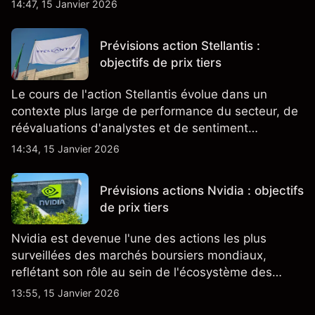
générales.
14:47, 15 Janvier 2026
Prévisions action Stellantis :
objectifs de prix tiers
Le cours de l'action Stellantis évolue dans un
contexte plus large de performance du secteur, de
réévaluations d'analystes et de sentiment
changeant, qui ensemble aident à comprendre
14:34, 15 Janvier 2026
comment l'action se négocie actuellement.
Prévisions actions Nvidia : objectifs
de prix tiers
Nvidia est devenue l'une des actions les plus
surveillées des marchés boursiers mondiaux,
reflétant son rôle au sein de l'écosystème des
semi-conducteurs et de l'IA.
13:55, 15 Janvier 2026