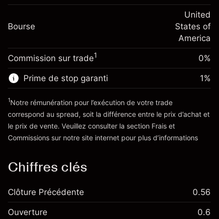
Frais sur la valeur totale de la
(-$4.31)
Ajustement des fonds
United
position
-0.000654
Bourse
de overnight
States of
Taille de la position avec effet de levier
%
Frais sur la valeur totale de la
America
~
$20,000.00
(-$0.13)
position
Valeur nominale avec effet de levier
1
Commission sur trade
0%
Taille de la position avec effet de levier
~
$19,000.00
~
$20,000.00
Prime de stop garanti
1
%
Valeur nominale avec effet de levier
Vers la plateforme
~
$19,000.00
1
Notre rémunération pour l’exécution de votre trade
correspond au spread, soit la différence entre le prix d’achat et
le prix de vente. Veuillez consulter la section
Frais et
Vers la plateforme
'Tarifs et Frais
Commissions
sur notre site internet pour plus d’informations
Chiffres clés
Clôture Précédente
0.56
Ouverture
0.6