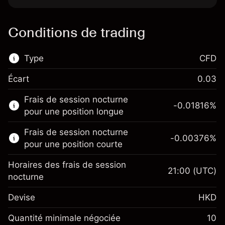
Conditions de trading
Type
CFD
Écart
0.03
Ce marché financier est disponible pour le
Frais de session nocturne
trading de CFD.
-0.01816
%
pour une position longue
En savoir plus sur :
Frais de session nocturne
-0.00376
%
CFD
pour une position courte
Horaires des frais de session
21:00
(UTC)
nocturne
Devise
HKD
Marge. Votre
HK$1,000.00
investissement
Quantité minimale négociée
10