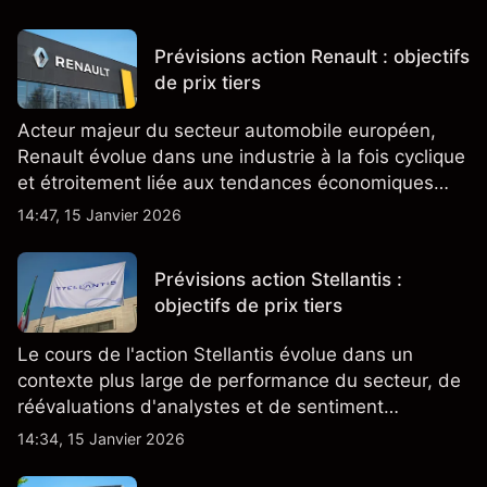
Prévisions action Renault : objectifs
de prix tiers
Acteur majeur du secteur automobile européen,
Renault évolue dans une industrie à la fois cyclique
et étroitement liée aux tendances économiques
générales.
14:47, 15 Janvier 2026
Prévisions action Stellantis :
objectifs de prix tiers
Le cours de l'action Stellantis évolue dans un
contexte plus large de performance du secteur, de
réévaluations d'analystes et de sentiment
changeant, qui ensemble aident à comprendre
14:34, 15 Janvier 2026
comment l'action se négocie actuellement.