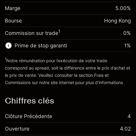
Ajustement des fonds
Marge. Votre
HK$1,000.00
-0.018156
%
Marge
de overnight
5.00
%
investissement
(-HK$3.63)
Frais sur la valeur totale de
Bourse
Ajustement des fonds
Hong Kong
la position
-0.003762
%
de overnight
Taille de la position avec effet de levier
1
Commission sur trade
0%
(-HK$0.75)
Frais sur la valeur totale de
~
HK$20,000.00
la position
Valeur nominale avec effet de levier
Prime de stop garanti
1
%
Taille de la position avec effet de levier
~
HK$19,000.00
~
HK$20,000.00
1
Notre rémunération pour l’exécution de votre trade
Valeur nominale avec effet de levier
correspond au spread, soit la différence entre le prix d’achat et
Vers la plateforme
~
HK$19,000.00
le prix de vente. Veuillez consulter la section
Frais et
'Tarifs et Frais
Commissions
sur notre site internet pour plus d’informations
Vers la plateforme
Chiffres clés
Clôture Précédente
4
Ouverture
4.02