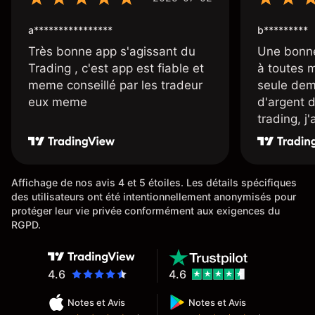
a****************
b*********
Très bonne app s'agissant du
Une bonne
Trading , c'est app est fiable et
à toutes 
meme conseillé par les tradeur
seule dem
eux meme
d'argent 
trading, j
une carte
rapidemen
l'ensemble
Affichage de nos avis 4 et 5 étoiles. Les détails spécifiques
des utilisateurs ont été intentionnellement anonymisés pour
protéger leur vie privée conformément aux exigences du
RGPD.
4.6
4.6
Notes et Avis
Notes et Avis