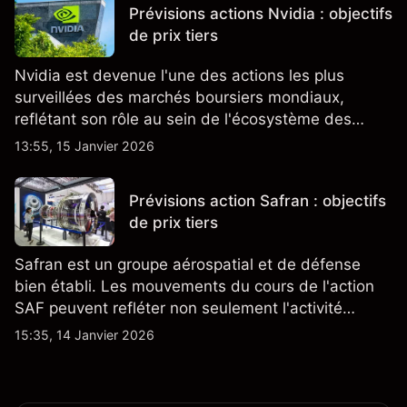
Prévisions actions Nvidia : objectifs
de prix tiers
Nvidia est devenue l'une des actions les plus
surveillées des marchés boursiers mondiaux,
reflétant son rôle au sein de l'écosystème des
semi-conducteurs et de l'IA.
13:55, 15 Janvier 2026
Prévisions action Safran : objectifs
de prix tiers
Safran est un groupe aérospatial et de défense
bien établi. Les mouvements du cours de l'action
SAF peuvent refléter non seulement l'activité
quotidienne du marché, mais aussi la position de
15:35, 14 Janvier 2026
Safran au sein du marché actions français et du
secteur aérospatial et de la défense plus
largement.