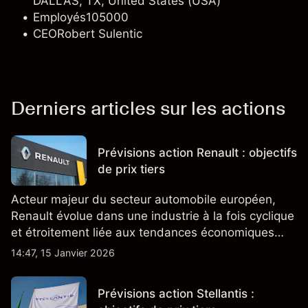
DALLAS, TX, United States (USA)
Employés
105000
CEO
Robert Sulentic
Derniers articles sur les actions
Prévisions action Renault : objectifs
de prix tiers
Acteur majeur du secteur automobile européen,
Renault évolue dans une industrie à la fois cyclique
et étroitement liée aux tendances économiques
générales.
14:47, 15 Janvier 2026
Prévisions action Stellantis :