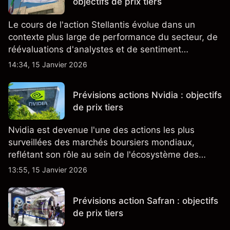
objectifs de prix tiers
Le cours de l'action Stellantis évolue dans un
contexte plus large de performance du secteur, de
réévaluations d'analystes et de sentiment
changeant, qui ensemble aident à comprendre
14:34, 15 Janvier 2026
comment l'action se négocie actuellement.
Prévisions actions Nvidia : objectifs
de prix tiers
Nvidia est devenue l'une des actions les plus
surveillées des marchés boursiers mondiaux,
reflétant son rôle au sein de l'écosystème des
semi-conducteurs et de l'IA.
13:55, 15 Janvier 2026
Prévisions action Safran : objectifs
de prix tiers