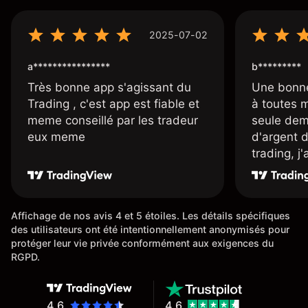
2025-07-02
a****************
b*********
Très bonne app s'agissant du
Une bonne
Trading , c'est app est fiable et
à toutes 
meme conseillé par les tradeur
seule dem
eux meme
d'argent 
trading, j
une carte
rapidemen
l'ensemble
Affichage de nos avis 4 et 5 étoiles. Les détails spécifiques
des utilisateurs ont été intentionnellement anonymisés pour
protéger leur vie privée conformément aux exigences du
RGPD.
4.6
4.6