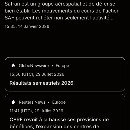
Safran est un groupe aérospatial et de défense
bien établi. Les mouvements du cours de l'action
SAF peuvent refléter non seulement l'activité
quotidienne du marché, mais aussi la position de
15:35, 14 Janvier 2026
Safran au sein du marché actions français et du
secteur aérospatial et de la défense plus
largement.
GlobeNewswire
•
Europe
15:50 (UTC), 29 Juillet 2026
Résultats semestriels 2026
Reuters News
•
Europe
11:41 (UTC), 29 Juillet 2026
CBRE revoit à la hausse ses prévisions de
bénéfices, l'expansion des centres de