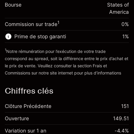
-0.000682
Bourse
overnight
States of
Taille de la position avec effet de levier
%
Frais sur la valeur totale de la
America
~
$20,000.00
(-$0.14)
position
Valeur nominale avec effet de levier
1
Commission sur trade
0%
Taille de la position avec effet de levier
~
$19,000.00
~
$20,000.00
Prime de stop garanti
1
%
Valeur nominale avec effet de levier
Vers la plateforme
~
$19,000.00
1
Notre rémunération pour l’exécution de votre trade
correspond au spread, soit la différence entre le prix d’achat et
le prix de vente. Veuillez consulter la section
Frais et
Vers la plateforme
'Tarifs et Frais
Commissions
sur notre site internet pour plus d’informations
Chiffres clés
Clôture Précédente
151
Ouverture
149.51
Variation sur 1 an
-4.4%