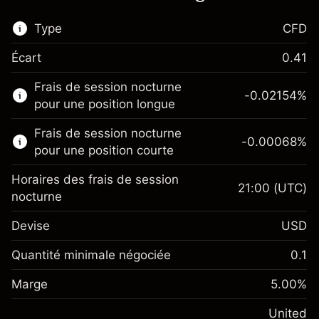
Type
CFD
Écart
0.41
Ce marché financier est disponible pour le
Frais de session nocturne
trading de CFD.
-0.02154
%
pour une position longue
En savoir plus sur :
Frais de session nocturne
-0.00068
%
CFD
pour une position courte
Horaires des frais de session
21:00
(UTC)
nocturne
Devise
USD
Marge. Votre
$1,000.00
investissement
Quantité minimale négociée
0.1
Ajustement des fonds de
Marge. Votre
-0.02154
$1,000.00
Marge
overnight
5.00
%
investissement
%
Frais sur la valeur totale de la
(-$4.31)
Ajustement des fonds de
United
position