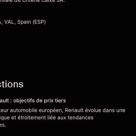
filiale de Criteria Caixa SA.
A, VAL, Spain (ESP)
ctions
ult : objectifs de prix tiers
teur automobile européen, Renault évolue dans une
clique et étroitement liée aux tendances
es.