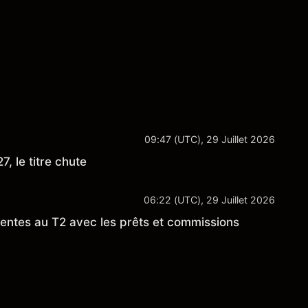
nçais et du secteur aérospatial et de la défense
09:47 (UTC), 29 Juillet 2026
, le titre chute
06:22 (UTC), 29 Juillet 2026
entes au T2 avec les prêts et commissions