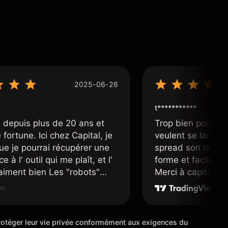
2025-06-26
t***********
 depuis plus de 20 ans et
Trop bien pour le
fortune. Ici chez Capital, je
veulent se lancer 
ue je pourrai récupérer une
spread son raison
e à l' outil qui me plaît, et l'
forme et facile d'a
raiment bien Les "robots"
Merci à capital.co
r accueillants et nous
mis en place pour
ans une position d' un avenir
cours de trading M
ue possible.
 protéger leur vie privée conformément aux exigences du