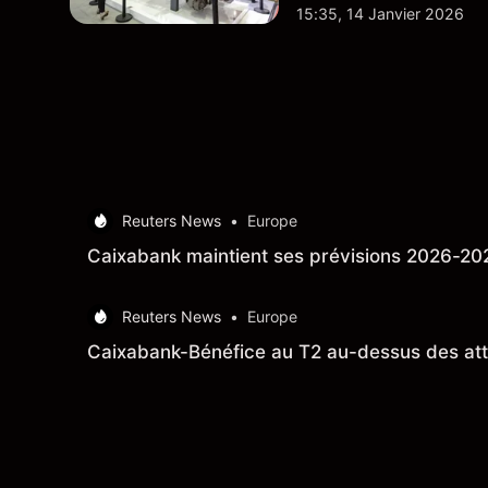
du marché actions fra
15:35, 14 Janvier 2026
plus largement.
Reuters News
•
Europe
Caixabank maintient ses prévisions 2026-2027
Reuters News
•
Europe
Caixabank-Bénéfice au T2 au-dessus des att