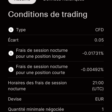
Conditions de trading
Type
CFD
Écart
0.05
Ce marché financier est disponible pour le
Frais de session nocturne
trading de CFD.
-0.01731
%
pour une position longue
En savoir plus sur :
Frais de session nocturne
-0.00492
%
CFD
pour une position courte
Horaires des frais de session
21:00
nocturne
(UTC)
Devise
EUR
Marge. Votre
€1,000.00
investissement
Quantité minimale négociée
1