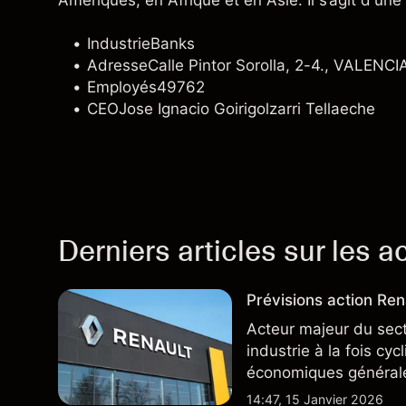
Amériques, en Afrique et en Asie. Il s‘agit d'une 
Industrie
Banks
Adresse
Calle Pintor Sorolla, 2-4., VALENCI
Employés
49762
CEO
Jose Ignacio Goirigolzarri Tellaeche
Derniers articles sur les a
Prévisions action Rena
Acteur majeur du sec
industrie à la fois cy
économiques général
14:47, 15 Janvier 2026