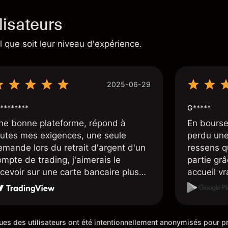
lisateurs
 que soit leur niveau d'expérience.
2025-06-29
********
G*****
ne bonne plateforme, répond à
En bourse
outes mes exigences, une seule
perdu une 
emande lors du retrait d'argent d'un
ressens q
mpte de trading, j'aimerais le
partie grâc
ecevoir sur une carte bancaire plus
accueil v
apidement, mais dans l'ensemble je
sont supe
is satisfait.
placent d
sympathiq
iques des utilisateurs ont été intentionnellement anonymisés pour