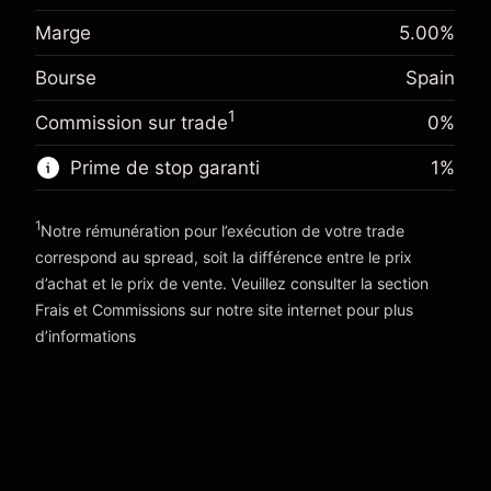
Ajustement des fonds de
Marge. Votre
-0.017307
Marge
5.00
%
€1,000.00
overnight
investissement
%
Frais sur la valeur totale de la
(-€3.46)
Bourse
Spain
Ajustement des fonds de
position
-0.004915
overnight
Taille de la position avec effet de levier
1
%
Commission sur trade
0%
Frais sur la valeur totale de la
~
€20,000.00
(-€0.98)
position
Prime de stop garanti
1
%
Valeur nominale avec effet de levier
Taille de la position avec effet de levier
~
€19,000.00
~
€20,000.00
1
Notre rémunération pour l’exécution de votre trade
Valeur nominale avec effet de levier
correspond au spread, soit la différence entre le prix
Vers la plateforme
~
€19,000.00
d’achat et le prix de vente. Veuillez consulter la section
'Tarifs et Frais
Frais et Commissions
sur notre site internet pour plus
Vers la plateforme
d’informations