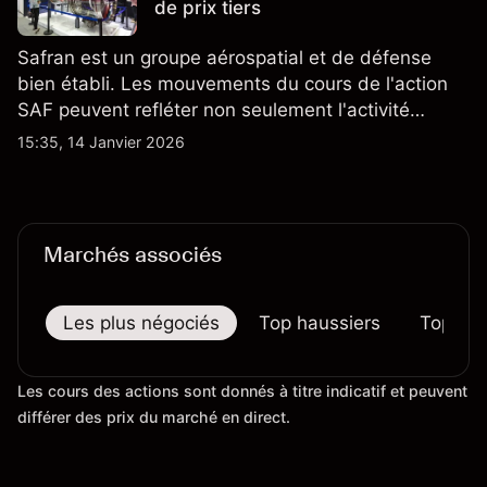
de prix tiers
Safran est un groupe aérospatial et de défense
bien établi. Les mouvements du cours de l'action
SAF peuvent refléter non seulement l'activité
quotidienne du marché, mais aussi la position de
15:35, 14 Janvier 2026
Safran au sein du marché actions français et du
secteur aérospatial et de la défense plus
largement.
Marchés associés
Les plus négociés
Top haussiers
Top bai
Les cours des actions sont donnés à titre indicatif et peuvent
différer des prix du marché en direct.