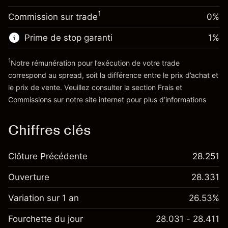
-0.000646
de overnight
Taille de la position avec effet de levier
%
1
Commission sur trade
0%
Frais sur la valeur totale de la
~
£20,000.00
(-£0.13)
position
Valeur nominale avec effet de levier
Prime de stop garanti
1
%
Taille de la position avec effet de levier
~
£19,000.00
~
£20,000.00
1
Notre rémunération pour l’exécution de votre trade
Valeur nominale avec effet de levier
correspond au spread, soit la différence entre le prix d’achat et
Vers la plateforme
~
£19,000.00
le prix de vente. Veuillez consulter la section
Frais et
'Tarifs et Frais
Commissions
sur notre site internet pour plus d’informations
Vers la plateforme
Chiffres clés
Clôture Précédente
28.251
Ouverture
28.331
Variation sur 1 an
26.53%
Fourchette du jour
28.031 - 28.411