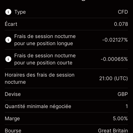
Type
CFD
Écart
0.078
Ce marché financier est disponible pour le
Frais de session nocturne
trading de CFD.
-0.02127
%
pour une position longue
En savoir plus sur :
Frais de session nocturne
-0.00065
%
CFD
pour une position courte
Horaires des frais de session
21:00
(UTC)
nocturne
Devise
GBP
Marge. Votre
£1,000.00
investissement
Quantité minimale négociée
1
Ajustement des fonds de
Marge. Votre
-0.021272
£1,000.00
Marge
overnight
5.00
%
investissement
%
Frais sur la valeur totale de la
(-£4.25)
Bourse
Ajustement des fonds
Great Britain
position