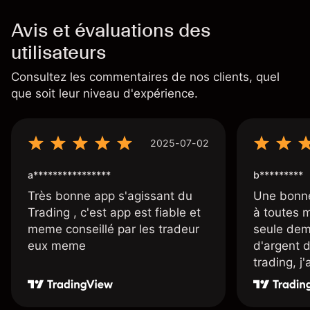
Avis et évaluations des
utilisateurs
Consultez les commentaires de nos clients, quel
que soit leur niveau d'expérience.
2025-07-02
a****************
b*********
Très bonne app s'agissant du
Une bonne
Trading , c'est app est fiable et
à toutes 
meme conseillé par les tradeur
seule dem
eux meme
d'argent 
trading, j
une carte
rapidemen