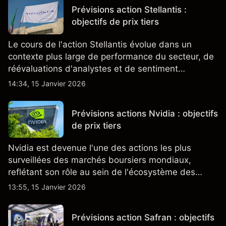
Prévisions action Stellantis :
objectifs de prix tiers
Le cours de l'action Stellantis évolue dans un
contexte plus large de performance du secteur, de
réévaluations d'analystes et de sentiment
changeant, qui ensemble aident à comprendre
14:34, 15 Janvier 2026
comment l'action se négocie actuellement.
Prévisions actions Nvidia : objectifs
de prix tiers
Nvidia est devenue l'une des actions les plus
surveillées des marchés boursiers mondiaux,
reflétant son rôle au sein de l'écosystème des
semi-conducteurs et de l'IA.
13:55, 15 Janvier 2026
Prévisions action Safran : objectifs