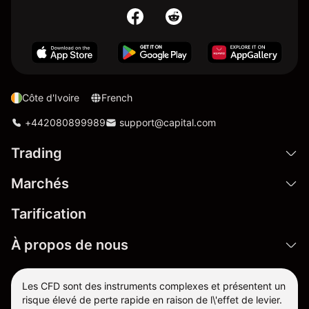
Côte d'Ivoire
French
+442080899989
support@capital.com
Trading
Marchés
Tarification
À propos de nous
Les CFD sont des instruments complexes et présentent un
risque élevé de perte rapide en raison de l\'effet de levier.