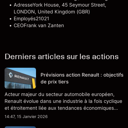
Adresse
York House, 45 Seymour Street,
LONDON, United Kingdom (GBR)
Employés
21021
CEO
Frank van Zanten
Derniers articles sur les actions
Prévisions action Renault : objectifs
de prix tiers
Acteur majeur du secteur automobile européen,
Renault évolue dans une industrie à la fois cyclique
et étroitement liée aux tendances économiques
générales.
14:47, 15 Janvier 2026