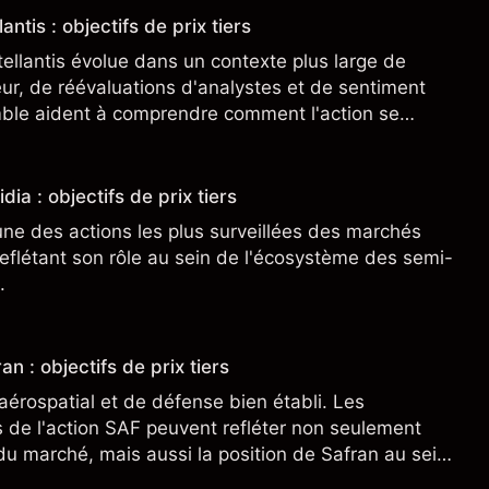
antis : objectifs de prix tiers
tellantis évolue dans un contexte plus large de
r, de réévaluations d'analystes et de sentiment
ble aident à comprendre comment l'action se
.
dia : objectifs de prix tiers
une des actions les plus surveillées des marchés
eflétant son rôle au sein de l'écosystème des semi-
.
an : objectifs de prix tiers
aérospatial et de défense bien établi. Les
de l'action SAF peuvent refléter non seulement
 du marché, mais aussi la position de Safran au sein
nçais et du secteur aérospatial et de la défense