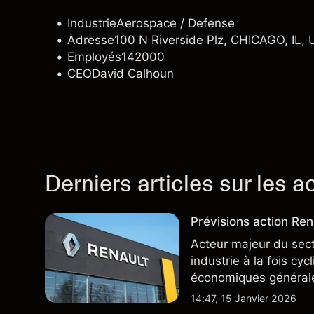
Industrie
Aerospace / Defense
Adresse
100 N Riverside Plz, CHICAGO, IL, 
Employés
142000
CEO
David Calhoun
Derniers articles sur les a
Prévisions action Rena
Acteur majeur du sec
industrie à la fois cy
économiques général
14:47, 15 Janvier 2026