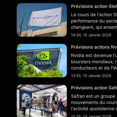
Prévisions action Stell
Le cours de l'action S
performance du secteu
changeant, qui ensem
négocie actuellement
14:34, 15 Janvier 2026
Prévisions actions Nvi
Nvidia est devenue l'
boursiers mondiaux, r
conducteurs et de l'IA
13:55, 15 Janvier 2026
Prévisions action Safr
Safran est un groupe 
mouvements du cours 
l'activité quotidienne
du marché actions fra
15:35, 14 Janvier 2026