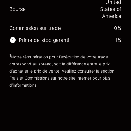
(-$4.31)
United
Ajustement des fonds de
position
-0.000682
Bourse
States of
overnight
Taille de la position avec effet de levier
%
America
Frais sur la valeur totale de la
~
$20,000.00
(-$0.14)
position
Valeur nominale avec effet de levier
1
Commission sur trade
0%
Taille de la position avec effet de levier
~
$19,000.00
~
$20,000.00
Prime de stop garanti
1
%
Valeur nominale avec effet de levier
Vers la plateforme
~
$19,000.00
1
Notre rémunération pour l’exécution de votre trade
correspond au spread, soit la différence entre le prix
Vers la plateforme
d’achat et le prix de vente. Veuillez consulter la section
'Tarifs et Frais
Frais et Commissions
sur notre site internet pour plus
d’informations