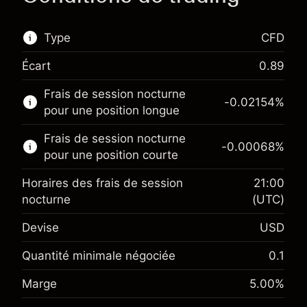
Type
CFD
Écart
0.89
Ce marché financier est disponible pour le
Frais de session nocturne
trading de CFD.
-0.02154
%
pour une position longue
En savoir plus sur :
Frais de session nocturne
-0.00068
%
CFD
pour une position courte
Horaires des frais de session
21:00
nocturne
(UTC)
Devise
USD
Marge. Votre
$1,000.00
investissement
Quantité minimale négociée
0.1
Ajustement des fonds de
Marge. Votre
-0.02154
Marge
5.00
%
$1,000.00
overnight
investissement
%
Frais sur la valeur totale de la