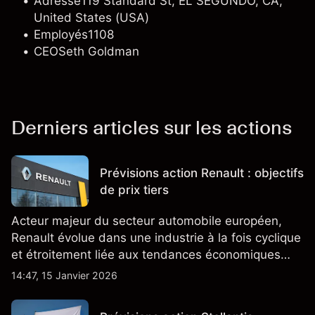
Adresse
119 Standard St, EL SEGUNDO, CA,
United States (USA)
Employés
1108
CEO
Seth Goldman
Derniers articles sur les actions
Prévisions action Renault : objectifs
de prix tiers
Acteur majeur du secteur automobile européen,
Renault évolue dans une industrie à la fois cyclique
et étroitement liée aux tendances économiques
générales.
14:47, 15 Janvier 2026