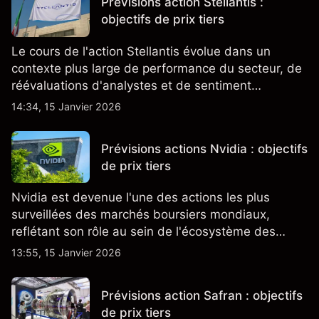
Prévisions action Stellantis :
objectifs de prix tiers
Le cours de l'action Stellantis évolue dans un
contexte plus large de performance du secteur, de
réévaluations d'analystes et de sentiment
changeant, qui ensemble aident à comprendre
14:34, 15 Janvier 2026
comment l'action se négocie actuellement.
Prévisions actions Nvidia : objectifs
de prix tiers
Nvidia est devenue l'une des actions les plus
surveillées des marchés boursiers mondiaux,
reflétant son rôle au sein de l'écosystème des
semi-conducteurs et de l'IA.
13:55, 15 Janvier 2026
Prévisions action Safran : objectifs
de prix tiers