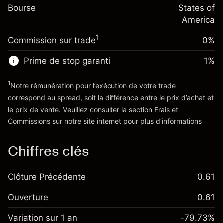
-0.000626
Bourse
de overnight
States of
Taille de la position avec effet de levier
%
Frais sur la valeur totale de la
America
~
$20,000.00
(-$0.13)
position
Valeur nominale avec effet de levier
1
Commission sur trade
0%
Taille de la position avec effet de levier
~
$19,000.00
~
$20,000.00
Prime de stop garanti
1
%
Valeur nominale avec effet de levier
Vers la plateforme
~
$19,000.00
1
Notre rémunération pour l’exécution de votre trade
correspond au spread, soit la différence entre le prix d’achat et
le prix de vente. Veuillez consulter la section
Frais et
Vers la plateforme
'Tarifs et Frais
Commissions
sur notre site internet pour plus d’informations
Chiffres clés
Clôture Précédente
0.61
Ouverture
0.61
Variation sur 1 an
-79.73%