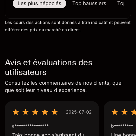
Les plus négociés
Top haussiers
Top bai
Les cours des actions sont donnés à titre indicatif et peuvent
différer des prix du marché en direct.
Avis et évaluations des
utilisateurs
Consultez les commentaires de nos clients, quel
que soit leur niveau d'expérience.
2025-07-02
a****************
b*********
Très bonne app s'agissant du
Une bonne