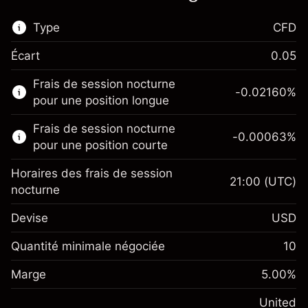
Type
CFD
Écart
0.05
Ce marché financier est disponible pour le
Frais de session nocturne
trading de CFD.
-0.02160
%
pour une position longue
En savoir plus sur :
Frais de session nocturne
-0.00063
%
CFD
pour une position courte
Horaires des frais de session
21:00
(UTC)
nocturne
Devise
USD
Marge. Votre
$1,000.00
investissement
Quantité minimale négociée
10
Ajustement des fonds de
Marge. Votre
-0.021596
$1,000.00
Marge
overnight
5.00
%
investissement
%
Frais sur la valeur totale de la
(-$4.32)
Ajustement des fonds
United
position