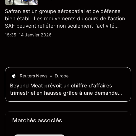
Safran est un groupe aérospatial et de défense
bien établi. Les mouvements du cours de l'action
SAF peuvent refléter non seulement l'activité
quotidienne du marché, mais aussi la position de
15:35, 14 Janvier 2026
Safran au sein du marché actions français et du
secteur aérospatial et de la défense plus
largement.
Reuters News
•
Europe
Beyond Meat prévoit un chiffre d'affaires
trimestriel en hausse grâce à une demande
internationale soutenue
Marchés associés