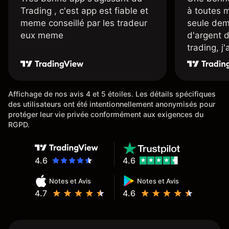
Trading , c'est app est fiable et
à toutes 
meme conseillé par les tradeur
seule dem
eux meme
d'argent 
trading, j
une carte
rapidemen
l'ensemble
Affichage de nos avis 4 et 5 étoiles. Les détails spécifiques
des utilisateurs ont été intentionnellement anonymisés pour
protéger leur vie privée conformément aux exigences du
RGPD.
4.6
4.6
Notes et Avis
Notes et Avis
4.7
4.6