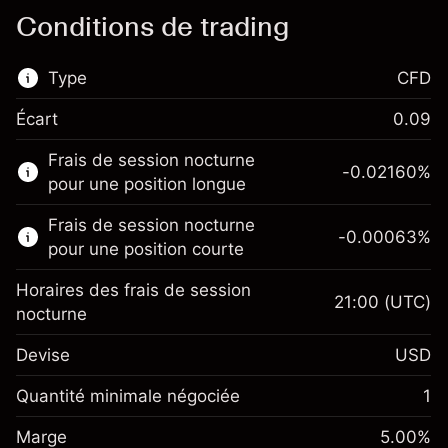
Conditions de trading
Type
CFD
Écart
0.09
Ce marché financier est disponible pour le
Frais de session nocturne
trading de CFD.
-0.02160
%
pour une position longue
En savoir plus sur :
Frais de session nocturne
-0.00063
%
CFD
pour une position courte
Horaires des frais de session
21:00
(UTC)
nocturne
Devise
USD
Marge. Votre
$1,000.00
investissement
Quantité minimale négociée
1
Ajustement des fonds de
Marge. Votre
-0.021596
$1,000.00
Marge
overnight
5.00
%
investissement
%