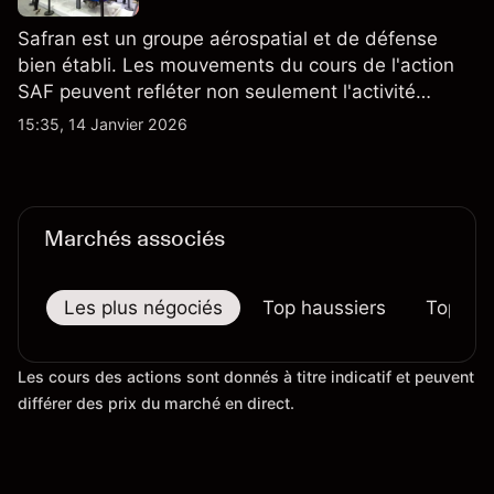
Safran est un groupe aérospatial et de défense
bien établi. Les mouvements du cours de l'action
SAF peuvent refléter non seulement l'activité
quotidienne du marché, mais aussi la position de
15:35, 14 Janvier 2026
Safran au sein du marché actions français et du
secteur aérospatial et de la défense plus
largement.
Marchés associés
Les plus négociés
Top haussiers
Top bai
Les cours des actions sont donnés à titre indicatif et peuvent
différer des prix du marché en direct.