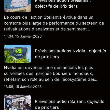
Prévisions action Stellantis :
objectifs de prix tiers
Le cours de l'action Stellantis évolue dans un
contexte plus large de performance du secteur, de
réévaluations d'analystes et de sentiment
changeant, qui ensemble aident à comprendre
14:34, 15 Janvier 2026
comment l'action se négocie actuellement.
Prévisions actions Nvidia : objectifs
de prix tiers
Nvidia est devenue l'une des actions les plus
surveillées des marchés boursiers mondiaux,
reflétant son rôle au sein de l'écosystème des
semi-conducteurs et de l'IA.
13:55, 15 Janvier 2026
Prévisions action Safran : objectifs
de prix tiers