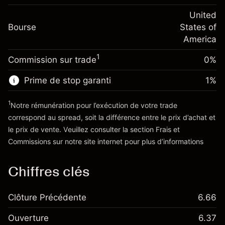
Frais sur la valeur totale de la
(-$4.32)
Ajustement des fonds
United
position
-0.000626
Bourse
de overnight
States of
Taille de la position avec effet de levier
%
Frais sur la valeur totale de la
America
~
$20,000.00
(-$0.13)
position
Valeur nominale avec effet de levier
1
Commission sur trade
0%
Taille de la position avec effet de levier
~
$19,000.00
~
$20,000.00
Prime de stop garanti
1
%
Valeur nominale avec effet de levier
Vers la plateforme
~
$19,000.00
1
Notre rémunération pour l’exécution de votre trade
correspond au spread, soit la différence entre le prix d’achat et
le prix de vente. Veuillez consulter la section
Frais et
Vers la plateforme
'Tarifs et Frais
Commissions
sur notre site internet pour plus d’informations
Chiffres clés
Clôture Précédente
6.66
Ouverture
6.37