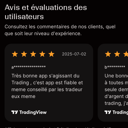
Avis et évaluations des
utilisateurs
Consultez les commentaires de nos clients, quel
que soit leur niveau d'expérience.
2025-07-02
a****************
b*********
Très bonne app s'agissant du
Une bonne
Trading , c'est app est fiable et
à toutes 
meme conseillé par les tradeur
seule dem
eux meme
d'argent 
trading, j
une carte
rapidemen
l'ensemble