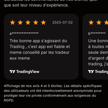
que soit leur niveau d'expérience.
2025-07-02
a****************
b*********
Très bonne app s'agissant du
Une bonne
Trading , c'est app est fiable et
à toutes 
meme conseillé par les tradeur
seule dem
eux meme
d'argent 
trading, j
une carte
rapidemen
l'ensemble
Affichage de nos avis 4 et 5 étoiles. Les détails spécifiques
des utilisateurs ont été intentionnellement anonymisés pour
protéger leur vie privée conformément aux exigences du
RGPD.