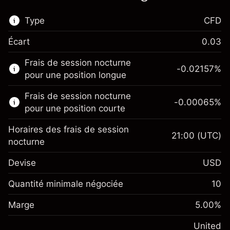
Type
CFD
Écart
0.03
Ce marché financier est disponible pour le
Frais de session nocturne
trading de CFD.
-0.02157
%
pour une position longue
En savoir plus sur :
Frais de session nocturne
-0.00065
%
CFD
pour une position courte
Horaires des frais de session
21:00
(UTC)
nocturne
Devise
USD
Marge. Votre
$1,000.00
investissement
Quantité minimale négociée
10
Ajustement des fonds de
Marge. Votre
-0.021568
$1,000.00
Marge
overnight
5.00
%
investissement
%
Frais sur la valeur totale de la
(-$4.31)
Ajustement des fonds
United
position