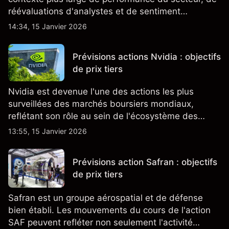
réévaluations d'analystes et de sentiment
changeant, qui ensemble aident à comprendre
14:34, 15 Janvier 2026
comment l'action se négocie actuellement.
Prévisions actions Nvidia : objectifs
de prix tiers
Nvidia est devenue l'une des actions les plus
surveillées des marchés boursiers mondiaux,
reflétant son rôle au sein de l'écosystème des
semi-conducteurs et de l'IA.
13:55, 15 Janvier 2026
Prévisions action Safran : objectifs
de prix tiers
Safran est un groupe aérospatial et de défense
bien établi. Les mouvements du cours de l'action
SAF peuvent refléter non seulement l'activité