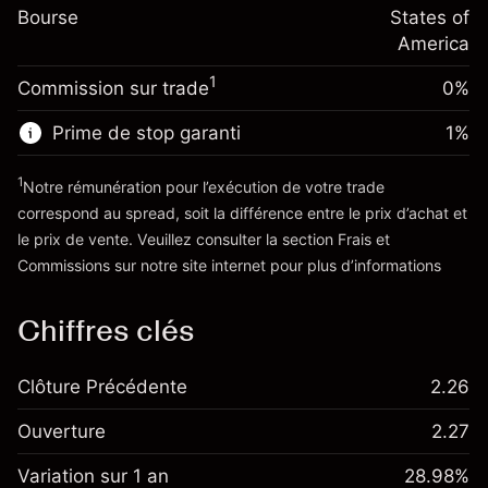
-0.000654
Bourse
de overnight
States of
Taille de la position avec effet de levier
%
Frais sur la valeur totale de la
America
~
$20,000.00
(-$0.13)
position
Valeur nominale avec effet de levier
1
Commission sur trade
0%
Taille de la position avec effet de levier
~
$19,000.00
~
$20,000.00
Prime de stop garanti
1
%
Valeur nominale avec effet de levier
Vers la plateforme
~
$19,000.00
1
Notre rémunération pour l’exécution de votre trade
correspond au spread, soit la différence entre le prix d’achat et
le prix de vente. Veuillez consulter la section
Frais et
Vers la plateforme
'Tarifs et Frais
Commissions
sur notre site internet pour plus d’informations
Chiffres clés
Clôture Précédente
2.26
Ouverture
2.27
Variation sur 1 an
28.98%