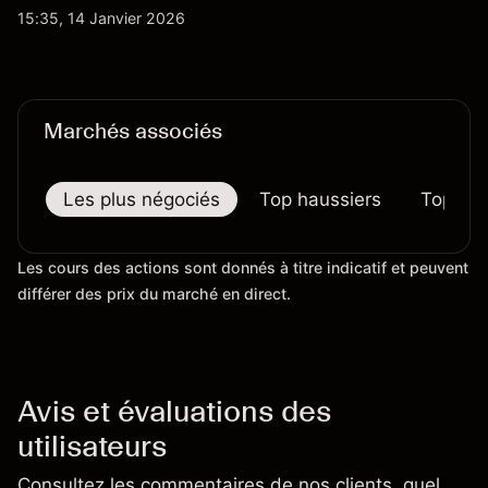
quotidienne du marché, mais aussi la position de
15:35, 14 Janvier 2026
Safran au sein du marché actions français et du
secteur aérospatial et de la défense plus
largement.
Marchés associés
Les plus négociés
Top haussiers
Top bai
Les cours des actions sont donnés à titre indicatif et peuvent
différer des prix du marché en direct.
Avis et évaluations des
utilisateurs
Consultez les commentaires de nos clients, quel