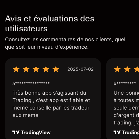
Avis et évaluations des
utilisateurs
Consultez les commentaires de nos clients, quel
que soit leur niveau d'expérience.
2025-07-02
a****************
b*********
Très bonne app s'agissant du
Une bonne
Trading , c'est app est fiable et
à toutes 
meme conseillé par les tradeur
seule dem
eux meme
d'argent 
trading, j
une carte
rapidemen