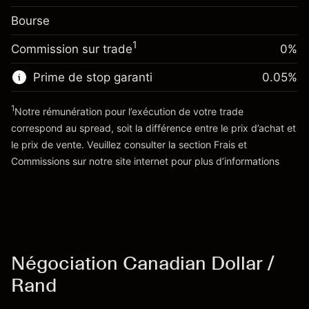
(-ZAR 2.06)
Frais sur la valeur totale de
Bourse
Ajustement des fonds
la position
-0.00411
%
de overnight
Taille de la position avec effet de levier
1
Commission sur trade
0%
(-ZAR 2.06)
Frais sur la valeur totale de
~
ZAR 50,000.00
la position
Valeur nominale avec effet de levier
Prime de stop garanti
0.05
%
Taille de la position avec effet de levier
~
ZAR 49,000.00
~
ZAR 50,000.00
1
Notre rémunération pour l’exécution de votre trade
Valeur nominale avec effet de levier
correspond au spread, soit la différence entre le prix d’achat et
Vers la plateforme
~
ZAR 49,000.00
le prix de vente. Veuillez consulter la section
Frais et
'Tarifs et Frais
Commissions
sur notre site internet pour plus d’informations
Vers la plateforme
Négociation Canadian Dollar /
Rand