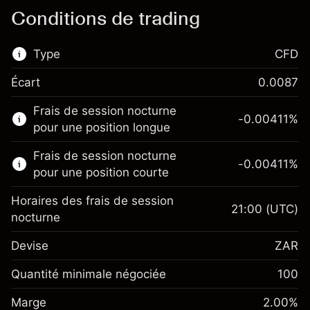
Conditions de trading
Type
CFD
Écart
0.0087
Ce marché financier est disponible pour le
Frais de session nocturne
trading de CFD.
-0.00411
%
pour une position longue
En savoir plus sur :
Frais de session nocturne
-0.00411
%
CFD
pour une position courte
Horaires des frais de session
21:00
(UTC)
nocturne
Devise
ZAR
Marge. Votre
ZAR 1,000.00
investissement
Quantité minimale négociée
100
Ajustement des fonds
Marge. Votre
ZAR 1,000.00
-0.00411
%
Marge
de overnight
2.00
%
investissement