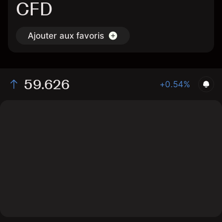
CFD
Ajouter aux favoris
59.626
+0.54%
The chart displays the QNT/USD price data over the
last 1 day, with a current rate of 59.626, a high of
59.906, and a low of 59.051.