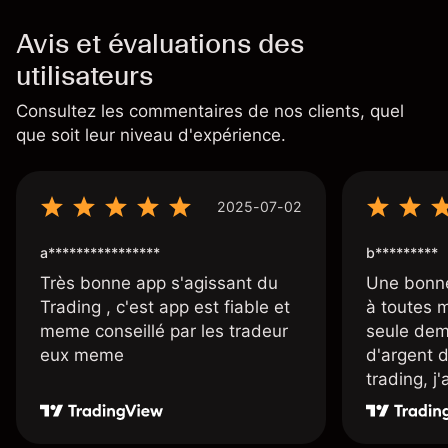
Avis et évaluations des
utilisateurs
Consultez les commentaires de nos clients, quel
que soit leur niveau d'expérience.
2025-07-02
a****************
b*********
Très bonne app s'agissant du
Une bonne
Trading , c'est app est fiable et
à toutes 
meme conseillé par les tradeur
seule dem
eux meme
d'argent 
trading, j
une carte
rapidemen