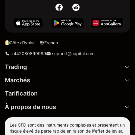
Côte d'Ivoire
French
+442080899989
support@capital.com
Trading
Marchés
Tarification
À propos de nous
Les CFD sont des instruments complexes et présentent un
risque élevé de perte rapide en raison de l\'effet de levier.