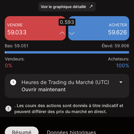
Voir le graphique détaillé
0.593
VENDRE
ACHETER
59.033
59.626
Bas
:
59.051
Élevé
:
59.906
Vendeurs:
Acheteurs:
0%
100%
Heures de Trading du Marché (UTC)
Ouvrir maintenant
. Les cours des actions sont donnés à titre indicatif et
peuvent différer des prix du marché en direct.
Résumé
Données historiques