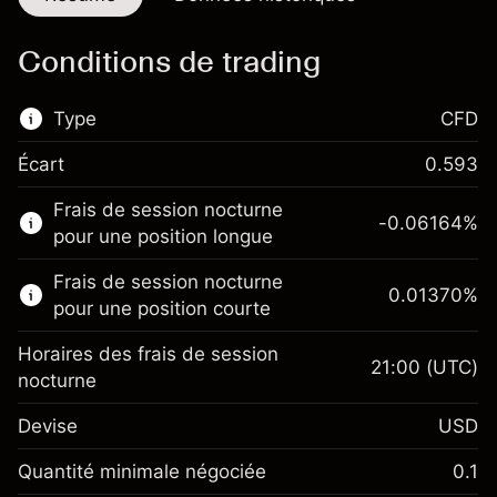
Conditions de trading
Type
CFD
Écart
0.593
Ce marché financier est disponible pour le
Frais de session nocturne
trading de CFD.
-0.06164
%
pour une position longue
En savoir plus sur :
Frais de session nocturne
0.01370
%
CFD
pour une position courte
Horaires des frais de session
21:00
(UTC)
nocturne
Devise
USD
Marge. Votre
$1,000.00
investissement
Quantité minimale négociée
0.1
Ajustement des fonds de