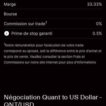
Marge. Votre
-0.061644
$1,000.00
Marge
overnight
33.33
%
investissement
%
Frais sur la valeur totale de la
(-$1.85)
Bourse
Ajustement des fonds de
position
0.013699
overnight
Taille de la position avec effet de levier
%
1
Commission sur trade
0%
Frais sur la valeur totale de la
~
$3,000.30
($0.41)
position
Valeur nominale avec effet de levier
Prime de stop garanti
0.5
%
Taille de la position avec effet de levier
~
$2,000.30
~
$3,000.30
1
Notre rémunération pour l’exécution de votre trade
Valeur nominale avec effet de levier
correspond au spread, soit la différence entre le prix d’achat et
Vers la plateforme
~
$2,000.30
le prix de vente. Veuillez consulter la section
Frais et
'Tarifs et Frais
Commissions
sur notre site internet pour plus d’informations
Vers la plateforme
Négociation Quant to US Dollar -
QNT/USD