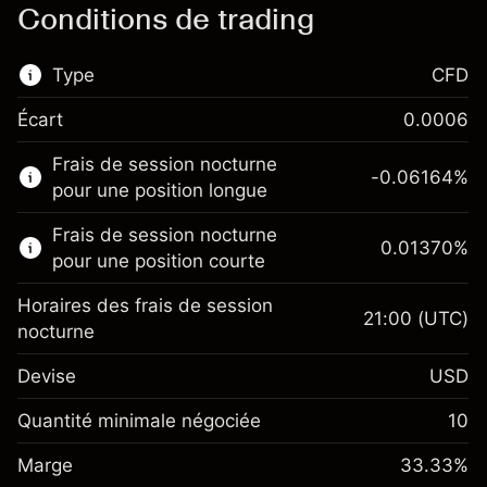
Conditions de trading
Type
CFD
Écart
0.0006
Ce marché financier est disponible pour le
Frais de session nocturne
trading de CFD.
-0.06164
%
pour une position longue
En savoir plus sur :
Frais de session nocturne
0.01370
%
CFD
pour une position courte
Horaires des frais de session
21:00
(UTC)
nocturne
Devise
USD
Marge. Votre
$1,000.00
investissement
Quantité minimale négociée
10
Ajustement des fonds de
Marge. Votre
-0.061644
$1,000.00
Marge
overnight
33.33
%
investissement
%