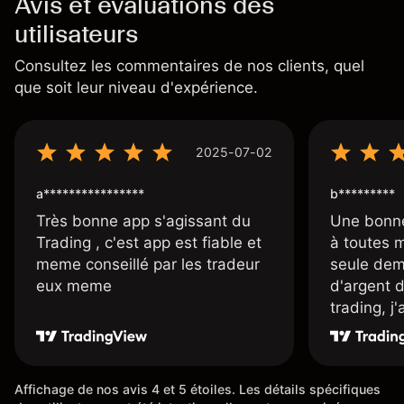
Avis et évaluations des
utilisateurs
Consultez les commentaires de nos clients, quel
que soit leur niveau d'expérience.
2025-07-02
a****************
b*********
Très bonne app s'agissant du
Une bonne
Trading , c'est app est fiable et
à toutes 
meme conseillé par les tradeur
seule dem
eux meme
d'argent 
trading, j
une carte
rapidemen
l'ensemble
Affichage de nos avis 4 et 5 étoiles. Les détails spécifiques