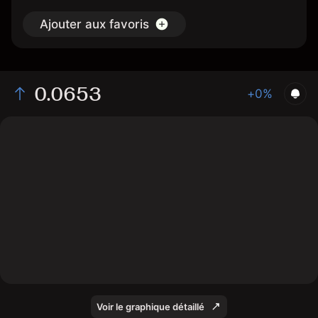
Ajouter aux favoris
0.0653
+0%
The chart displays the A/USD price data over the last 1
day, with a current rate of 0.0653, a high of 0.0657,
and a low of 0.064.
Voir le graphique détaillé