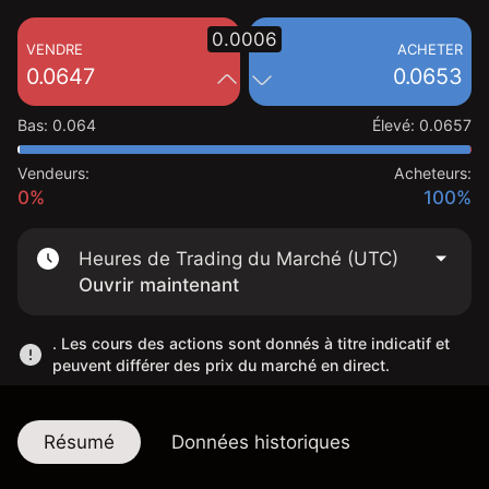
0.0006
VENDRE
ACHETER
0.0647
0.0653
Bas
:
0.064
Élevé
:
0.0657
Vendeurs:
Acheteurs:
0%
100%
Heures de Trading du Marché (UTC)
Ouvrir maintenant
. Les cours des actions sont donnés à titre indicatif et
peuvent différer des prix du marché en direct.
Résumé
Données historiques