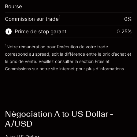
Frais sur la valeur totale de la
(-$1.85)
Bourse
Ajustement des fonds de
position
0.013699
overnight
Taille de la position avec effet de levier
%
1
Commission sur trade
0%
Frais sur la valeur totale de la
~
$3,000.30
($0.41)
position
Valeur nominale avec effet de levier
Prime de stop garanti
0.25
%
Taille de la position avec effet de levier
~
$2,000.30
~
$3,000.30
1
Notre rémunération pour l’exécution de votre trade
Valeur nominale avec effet de levier
correspond au spread, soit la différence entre le prix d’achat et
Vers la plateforme
~
$2,000.30
le prix de vente. Veuillez consulter la section
Frais et
'Tarifs et Frais
Commissions
sur notre site internet pour plus d’informations
Vers la plateforme
Négociation A to US Dollar -
A/USD