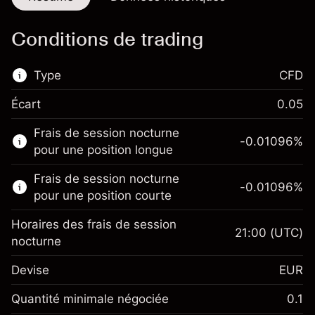
Conditions de trading
Type
CFD
Écart
0.05
Ce marché financier est disponible pour le
Frais de session nocturne
trading de CFD.
-0.01096
%
pour une position longue
En savoir plus sur :
Frais de session nocturne
-0.01096
%
CFD
pour une position courte
Horaires des frais de session
21:00
(UTC)
nocturne
Devise
EUR
Marge. Votre
€1,000.00
investissement
Quantité minimale négociée
0.1
Ajustement des fonds de