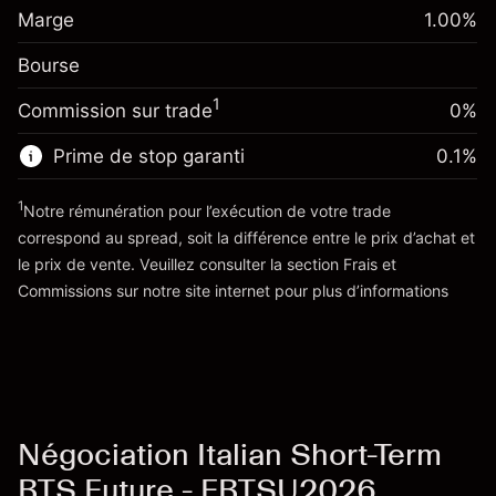
Marge. Votre
-0.01096
€1,000.00
Marge
overnight
1.00
%
investissement
%
Frais sur la valeur totale de la
(-€10.96)
Bourse
Ajustement des fonds de
position
-0.01096
overnight
Taille de la position avec effet de levier
%
1
Commission sur trade
0%
Frais sur la valeur totale de la
~
€100,000.00
(-€10.96)
position
Valeur nominale avec effet de levier
Prime de stop garanti
0.1
%
Taille de la position avec effet de levier
~
€99,000.00
~
€100,000.00
1
Notre rémunération pour l’exécution de votre trade
Valeur nominale avec effet de levier
correspond au spread, soit la différence entre le prix d’achat et
Vers la plateforme
~
€99,000.00
le prix de vente. Veuillez consulter la section
Frais et
'Tarifs et Frais
Commissions
sur notre site internet pour plus d’informations
Vers la plateforme
Négociation Italian Short-Term
BTS Future - FBTSU2026