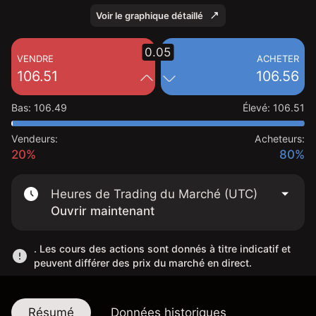
Voir le graphique détaillé
0.05
VENDRE
ACHETER
106.51
106.56
Bas
:
106.49
Élevé
:
106.51
Vendeurs:
Acheteurs:
20%
80%
Heures de Trading du Marché (UTC)
Ouvrir maintenant
. Les cours des actions sont donnés à titre indicatif et
peuvent différer des prix du marché en direct.
Résumé
Données historiques