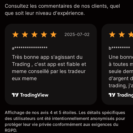
Consultez les commentaires de nos clients, quel
que soit leur niveau d'expérience.
2025-07-02
a****************
b*********
Très bonne app s'agissant du
Une bonne
Trading , c'est app est fiable et
à toutes 
meme conseillé par les tradeur
seule dem
eux meme
d'argent 
trading, j
une carte
rapidemen
l'ensemble
Affichage de nos avis 4 et 5 étoiles. Les détails spécifiques
des utilisateurs ont été intentionnellement anonymisés pour
protéger leur vie privée conformément aux exigences du
RGPD.