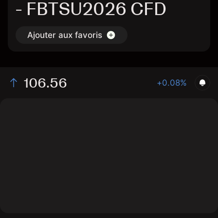
- FBTSU2026 CFD
Ajouter aux favoris
106.56
+0.08%
The chart shows the FBTSU2026 bond price data over
the last 1 day, with a current price of 106.56, a high of
106.51, and a low of 106.49.