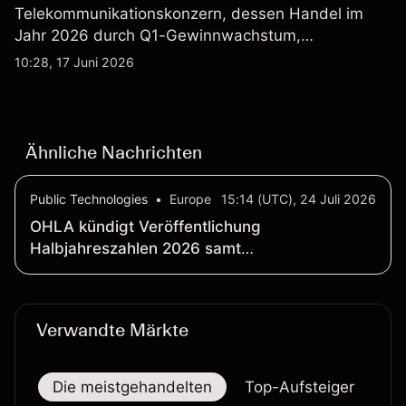
Telekommunikationskonzern, dessen Handel im
Jahr 2026 durch Q1-Gewinnwachstum,
Aktienrückkäufe und Berichte über einen möglichen
10:28, 17 Juni 2026
T-Mobile US Deal geprägt wurde. Die
Wertentwicklung in der Vergangenheit ist kein
verlässlicher Indikator für zukünftige Ergebnisse.
Ähnliche Nachrichten
Public Technologies
•
Europe
15:14 (UTC), 24 Juli 2026
OHLA kündigt Veröffentlichung
Halbjahreszahlen 2026 samt
Analystenkonferenz an
Verwandte Märkte
Die meistgehandelten
Top-Aufsteiger
To