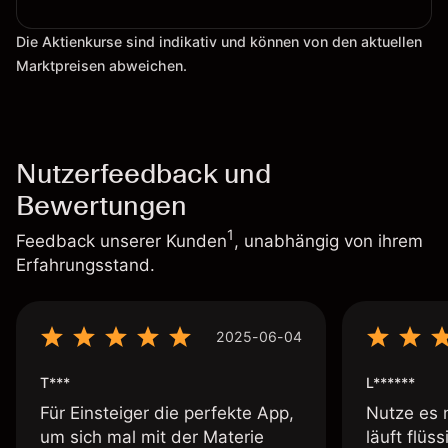
Die Aktienkurse sind indikativ und können von den aktuellen
Marktpreisen abweichen.
Nutzerfeedback und
Bewertungen
1
Feedback unserer Kunden
, unabhängig von ihrem
Erfahrungsstand.
2025-06-04
T***
L******
Für Einsteiger die perfekte App,
Nutze es 
um sich mal mit der Materie
läuft flüs