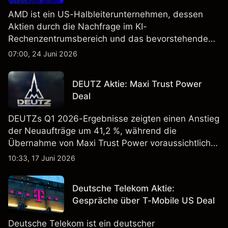
AMD ist ein US-Halbleiterunternehmen, dessen
Aktien durch die Nachfrage im KI-
Rechenzentrumsbereich und das bevorstehende
„Advancing AI 2026"-Event im Juli Aufmerksamkeit
07:00, 24 Juni 2026
erregt haben. Die Wertentwicklung in der
Vergangenheit ist kein verlässlicher Indikator für
DEUTZ Aktie: Maxi Trust Power
zukünftige Ergebnisse.
Deal
DEUTZs Q1 2026-Ergebnisse zeigten einen Anstieg
der Neuaufträge um 41,2 %, während die
Übernahme von Maxi Trust Power voraussichtlich
40 Mio. € zum Umsatz von DEUTZ Energy
10:33, 17 Juni 2026
beitragen wird. Die Wertentwicklung in der
Vergangenheit ist kein verlässlicher Indikator für
Deutsche Telekom Aktie:
zukünftige Ergebnisse.
Gespräche über T-Mobile US Deal
Deutsche Telekom ist ein deutscher