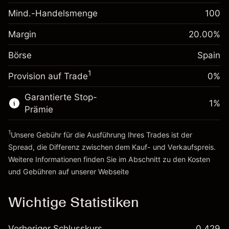
fremdfinanzierten
(-€0.87)
Mind.-Handelsmenge
100
Margin. Ihre Investition
€1,000.00
Positionswert
Anpassung der
Positionsgröße mit Hebelwirkung
Margin
20.00
%
-0.004915
Übernachtfinanzierung
~
€5,000.00
%
Gebühren aus
Börse
Spain
Geld aus Hebelwirkung ~
€4,000.00
fremdfinanzierten
(-€0.25)
1
Positionswert
Provision auf Trade
0%
Zur Plattform
Positionsgröße mit Hebelwirkung
Garantierte Stop-
~
€5,000.00
1
%
Prämie
Geld aus Hebelwirkung ~
€4,000.00
1
Unsere Gebühr für die Ausführung Ihres Trades ist der
Zur Plattform
Spread, die Differenz zwischen dem Kauf- und Verkaufspreis.
Weitere Informationen finden Sie im Abschnitt zu den
Kosten
und Gebühren
auf unserer Webseite
Kosten und Gebühren
Wichtige Statistiken
Vorheriger Schlusskurs
0.429