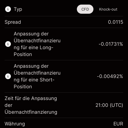
Typ
CFD
Knock-out
Spread
0.0115
Dieses Finanzinstrument steht für das Traden
Anpassung der
über CFDs und Knock-outs zur Verfügung.
Übernachtfinanzieru
-0.01731
%
Erfahren Sie mehr über:
ng für eine Long-
Position
CFDs
Knock-outs
Anpassung der
Übernachtfinanzieru
-0.00492
%
ng für eine Short-
Position
Zeit für die Anpassung
Margin. Ihre Investition
€1,000.00
der
21:00
(UTC)
Übernachtfinanzierung
Anpassung der
-0.017307
Übernachtfinanzierung
Währung
EUR
%
Gebühren aus