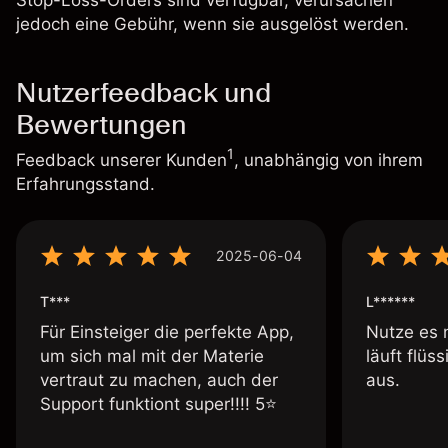
Stop-Loss-Orders sind verfügbar, verursachen
jedoch eine Gebühr, wenn sie ausgelöst werden.
Nutzerfeedback und
Bewertungen
1
Feedback unserer Kunden
, unabhängig von ihrem
Erfahrungsstand.
2025-06-04
T***
L******
Für Einsteiger die perfekte App,
Nutze es 
um sich mal mit der Materie
läuft flüs
vertraut zu machen, auch der
aus.
Support funktiont super!!!! 5⭐️