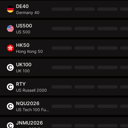
DE40
Germany 40
US500
US 500
HK50
Hong Kong 50
UK100
UK 100
RTY
US Russell 2000
NQU2026
US Tech 100 Future
JNMU2026