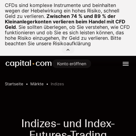
CFDs sind komplexe Instrumente und beinhalten
wegen der Hebelwirkung ein hohes Risiko, schnell
Geld zu verlieren.
Zwischen 74 % und 89 % der
Kleinanlegerkonten verlieren beim Handel mit CFD
Geld
.
Sie sollten überlegen, ob Sie verstehen, wie CFD
funktionieren und ob Sie es sich leisten können, das
hohe Risiko einzugehen, Ihr Geld zu verlieren. Bitte
beachten Sie unsere
Risikoaufklärung
Konto eröffnen
Startseite
Märkte
Indizes
Indizes- und Index-
Futures-Trading