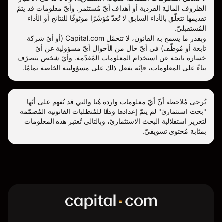
الظروف المالية الفردية أو أهداف أيّ مُستثمر. وأيّ معلومات قد يتمّ
تقديمها تتعلّق بالأداء السابق لا تُعدّ مُؤشّرًا موثوقًا للنتائج أو الأداء
المُستقبليّ.
وبقدر ما يسمح به القانون، لا تتحمّل Capital.com (أو أيّ شركة
تابعة أو مُوظّف) في أيّ حال من الأحوال أيّ مسؤولية عن أيّ
خسارة ناتجة عن استخدام المعلومات المُقدّمة. وأيّ شخص يتصرّف
بناءً على المعلومات، فإنّه يفعل ذلك على مسؤوليته الخاصة تمامًا.
يُرجى مُلاحظة أنّ أيّ معلومات واردة هُنا والتي قد تُفهم على أنّها
"بحث استثماريّ" لم يتمّ إعدادها وفقًا للمُتطلبات القانونية المُصمّمة
لتعزيز استقلالية البحث الاستثماريّ، وبالتالي تُعتبر هذه المعلومات
بمثابة مُحتوى تسويقيّ.