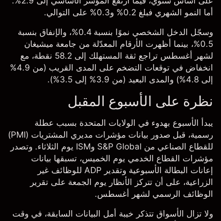
على أساس سنوي، فيما ارتفع المؤشر الأساسي إلى 2.9%.
أما النمو الشهري فبلغ 0.2% و0.3% على التوالي.
وسجّل الدخل الشخصي نموًا بنسبة 0.4%، والإنفاق بنسبة
0.5%، بينما أظهرت الأرقام المعدّلة من جامعة ميشيغان
لشهر أغسطس تراجع ثقة المستهلك إلى 58.2 نقطة، مع
انخفاض في توقعات التضخم على المدى القريب (من 4.9%
إلى 4.8%) والمدى البعيد (من 3.9% إلى 3.5%).
نظرة على الأسبوع المقبل
يبدأ الأسبوع بهدوء في الولايات المتحدة بسبب عطلة
رسمية، قبل صدور بيانات مؤشرات مديري المشتريات (PMI)
للقطاع الصناعي من S&P Global وISM يوم الثلاثاء. وتصدر
مؤشرات القطاع الخدمي يوم الخميس، تسبقها بيانات
إعانات البطالة الأسبوعية وتقدير ADP للوظائف غير
الزراعية، على أن تتركز الأنظار يوم الجمعة على تقرير
الوظائف الرسمي لشهر أغسطس.
ولا تزال الأسواق تتذكر خيبة أمل البيانات السابقة، في وقت