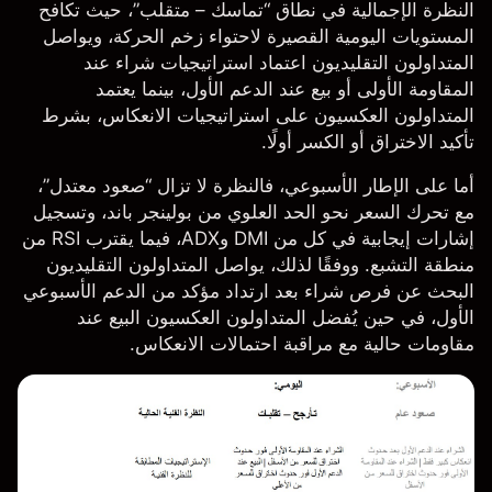
النظرة الإجمالية في نطاق “تماسك – متقلب”، حيث تكافح
المستويات اليومية القصيرة لاحتواء زخم الحركة، ويواصل
المتداولون التقليديون اعتماد استراتيجيات شراء عند
المقاومة الأولى أو بيع عند الدعم الأول، بينما يعتمد
المتداولون العكسيون على استراتيجيات الانعكاس، بشرط
تأكيد الاختراق أو الكسر أولًا.
أما على الإطار الأسبوعي، فالنظرة لا تزال “صعود معتدل”،
مع تحرك السعر نحو الحد العلوي من بولينجر باند، وتسجيل
إشارات إيجابية في كل من DMI وADX، فيما يقترب RSI من
منطقة التشبع. ووفقًا لذلك، يواصل المتداولون التقليديون
البحث عن فرص شراء بعد ارتداد مؤكد من الدعم الأسبوعي
الأول، في حين يُفضل المتداولون العكسيون البيع عند
مقاومات حالية مع مراقبة احتمالات الانعكاس.