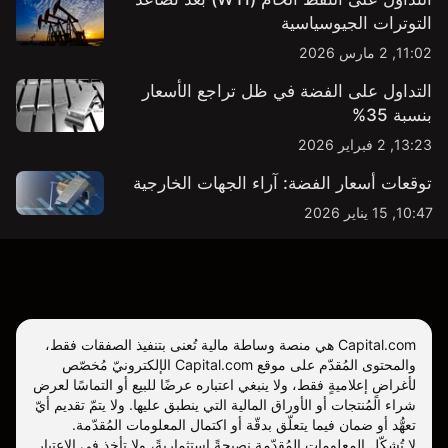
التوترات الجيوسياسية
11:02, 2 مارس 2026
التداول على الفضة في ظل تراجع الأسعار
بنسبة 35%
13:23, 2 فبراير 2026
توقعات أسعار الفضة: آراء الجهات الخارجية
10:47, 15 يناير 2026
Capital.com هي منصة وساطة مالية تُعنى بتنفيذ الصفقات فقط،
والمحتوى المُقدّم على موقع
Capital.com
الإلكترونيّ مُخصّص
لأغراضٍ إعلاميةٍ فقط، ولا ينبغي اعتباره عرضًا للبيع أو التماسًا لعرض
شراء المُنتجات أو الأوراق المالية التي ينطبق عليها. ولا يتمّ تقديم أيّ
تعهُّد أو ضمان فيما يتعلّق بدقّة أو اكتمال المعلومات المُقدّمة.
لا تُشكّل المعلومات المُقدّمة نصيحةً استثماريةً، ولا تأخذ في الاعتبار