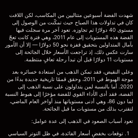
شهدت الفضة أسبوعين متتاليين من المكاسب، لكن اللافت
كان في تداولات هذا الصباح حيث تمكّنت من الوصول إلى
مستوى 40 دولارًا ثم تجاوزه. تعود آخر مرة سجلت فيها
الفضة هذه المستويات إلى عام 2011، وهي فترة كانت تعجّ
بآمال المتداولين بتحقيق قفزة نحو 50 دولارًا — إلا أن الأمور
سارت عكس ذلك، إذ تراجعت الأسعار خلال الجائحة إلى
مستويات 11 دولارًا قبل أن تبدأ رحلة تعافٍ منتظمة.
وعلى النقيض، فقد تمكن الذهب من استعادة خسائره بعد
موجة الهبوط في 2011، وحقق قممًا تاريخية جديدة بدءًا من
2020. أما بالنسبة لمن يتداولون على نسبة الذهب إلى
الفضة، فقد أدى الأداء القوي للفضة مؤخرًا إلى هبوط النسبة
لما دون 86، وهي أدنى مستوياتها منذ أواخر العام الماضي،
لتقترب بذلك من مستويات ما قبل الجائحة.
تعود أسباب الصعود في الذهب إلى عدة عوامل:
توقعات بخفض أسعار الفائدة، في ظل التوتر السياسي