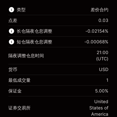
类型
差价合约
点差
0.03
该金融市场可进行差价合约交易。
长仓隔夜仓息调整
-0.02154
%
了解更多:
短仓隔夜仓息调整
-0.00068
%
差价合约
21:00
隔夜调整仓息时间
(UTC)
货币
USD
保证金。您的投资
$1,000.00
-0.02154
最低成交量
1
保证金。您的投资
$1,000.00
隔夜仓息
%
来自头寸全值的费用
-0.000682
(-$4.31)
保证金
5.00
%
隔夜仓息
%
使用杠杆的交易规模（大约值）
来自头寸全值的费用
$20,000.00
(-$0.14)
United
来自杠杆的资金 - 美元（大约值）
$19,000.00
证券交易所
States of
使用杠杆的交易规模（大约值）
$20,000.00
America
来自杠杆的资金 - 美元（大约值）
$19,000.00