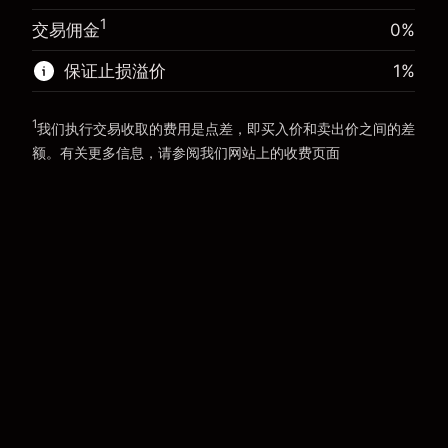
前往平台
1
交易佣金
0%
前往平台
保证止损溢价
1
%
1
我们执行交易收取的费用是点差，即买入价和卖出价之间的差
额。有关更多信息，请参阅我们网站上的
收费
页面
“服务费用”