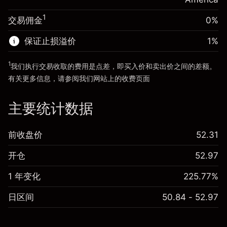
使用杠杆的交易规模（大约值）
$2,000.00
来自杠杆的资金 - 美元（大约值）
$1,000.00
1
交易佣金
0%
前往平台
保证止损溢价
1
%
前往平台
1
我们执行交易收取的费用是点差，即买入价和卖出价之间的差额。
有关更多信息，请参阅我们网站上的
收费
页面
“服务费用”
主要统计数据
前收盘价
52.31
开仓
52.97
1 年变化
225.77%
日区间
50.84 - 52.97