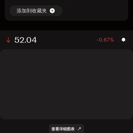
添加到收藏夹
52.04
-0.67%
The chart shows the GPCR stock price data over the
last 1 day, with a current price of 52.04, a high of 52.97,
and a low of 50.84.
查看详细图表