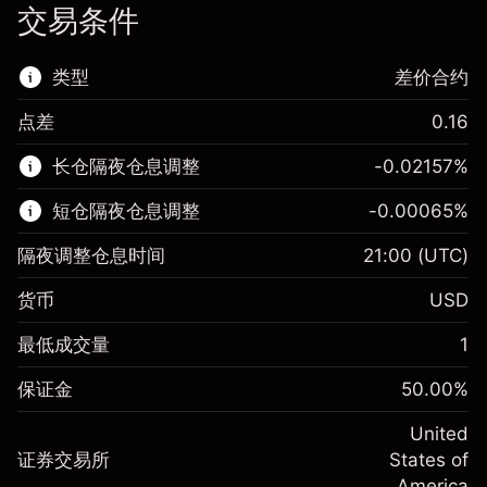
交易条件
类型
差价合约
点差
0.16
该金融市场可进行差价合约交易。
长仓隔夜仓息调整
-0.02157
%
了解更多:
短仓隔夜仓息调整
-0.00065
%
差价合约
隔夜调整仓息时间
21:00
(UTC)
货币
USD
保证金。您的投资
$1,000.00
最低成交量
1
-0.021568
保证金。您的投资
$1,000.00
隔夜仓息
%
保证金
50.00
%
来自头寸全值的费用
-0.000654
(-$0.43)
隔夜仓息
%
United
使用杠杆的交易规模（大约值）
来自头寸全值的费用
$2,000.00
(-$0.01)
证券交易所
States of
来自杠杆的资金 - 美元（大约值）
$1,000.00
America