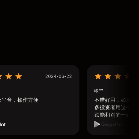
2024-06-22
峻**
欢平台，操作方便
不错好用，如果可
多投资者用这个软
跌能和别的一致那