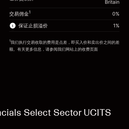
Britain
使用杠杆的交易规模（大约值）
$4,000.00
来自杠杆的资金 - 美元（大约值）
$3,000.00
1
交易佣金
0%
前往平台
保证止损溢价
1
%
前往平台
1
我们执行交易收取的费用是点差，即买入价和卖出价之间的差
额。有关更多信息，请参阅我们网站上的
收费
页面
“服务费用”
ials Select Sector UCITS