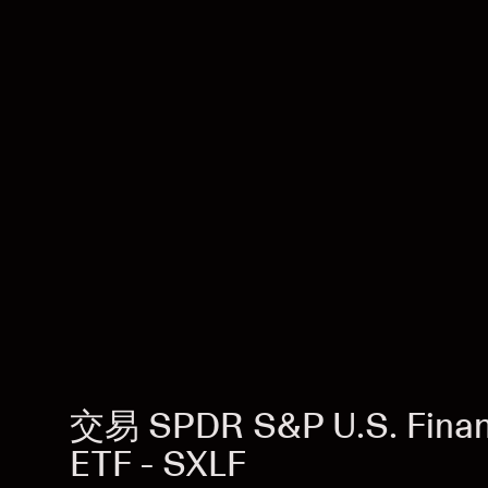
交易 SPDR S&P U.S. Financ
ETF - SXLF