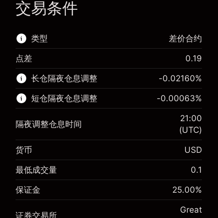
交易条件
类型
差价合约
点差
0.19
该金融市场可进行差价合约交易。
长仓隔夜仓息调整
-0.02160
%
了解更多:
短仓隔夜仓息调整
-0.00063
%
差价合约
21:00
隔夜调整仓息时间
(UTC)
货币
USD
保证金。您的投资
$1,000.00
-0.021596
最低成交量
0.1
保证金。您的投资
$1,000.00
隔夜仓息
%
来自头寸全值的费用
-0.000626
(-$0.86)
保证金
25.00
%
隔夜仓息
%
使用杠杆的交易规模（大约值）
来自头寸全值的费用
$4,000.00
(-$0.03)
Great
来自杠杆的资金 - 美元（大约值）
$3,000.00
证券交易所