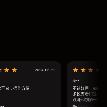
2024-06-22
峻**
欢平台，操作方便
不错好用，如果可
多投资者用这个软
跌能和别的一致那