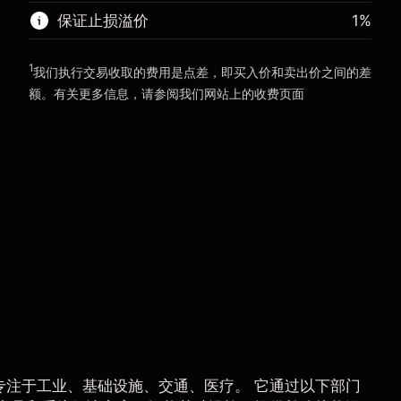
前往平台
保证止损溢价
1
%
前往平台
1
我们执行交易收取的费用是点差，即买入价和卖出价之间的差
额。有关更多信息，请参阅我们网站上的
收费
页面
“服务费用”
专注于工业、基础设施、交通、医疗。 它通过以下部门