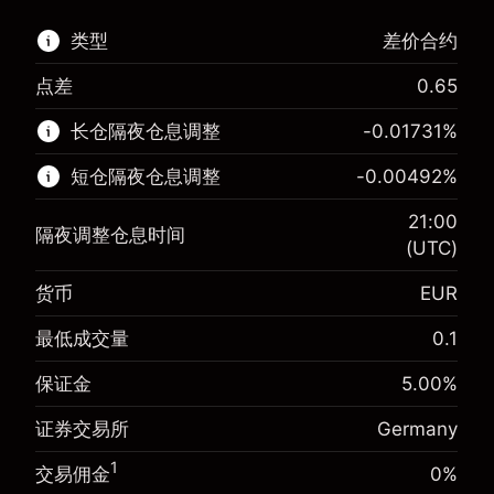
类型
差价合约
点差
0.65
该金融市场可进行差价合约交易。
长仓隔夜仓息调整
-0.01731
%
了解更多:
短仓隔夜仓息调整
-0.00492
%
差价合约
21:00
隔夜调整仓息时间
(UTC)
货币
EUR
保证金。您的投资
€1,000.00
-0.017307
最低成交量
0.1
保证金。您的投资
€1,000.00
隔夜仓息
%
来自头寸全值的费用
-0.004915
(-€3.46)
保证金
5.00
%
隔夜仓息
%
使用杠杆的交易规模（大约值）
来自头寸全值的费用
€20,000.00
(-€0.98)
证券交易所
Germany
来自杠杆的资金 - 美元（大约值）
€19,000.00
使用杠杆的交易规模（大约值）
€20,000.00
1
交易佣金
0%
来自杠杆的资金 - 美元（大约值）
€19,000.00