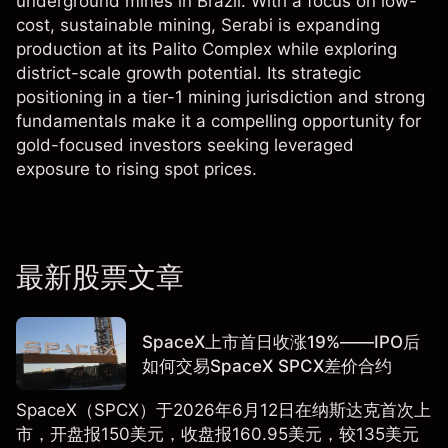
underground mines in Brazil. With a focus on low-
cost, sustainable mining, Serabi is expanding
production at its Palito Complex while exploring
district-scale growth potential. Its strategic
positioning in a tier-1 mining jurisdiction and strong
fundamentals make it a compelling opportunity for
gold-focused investors seeking leveraged
exposure to rising spot prices.
最新股票文章
SpaceX上市首日收涨19%——IPO后
如何交易SpaceX SPCX差价合约
SpaceX（SPCX）于2026年6月12日在纳斯达克首次上
市，开盘报150美元，收盘报160.95美元，较135美元