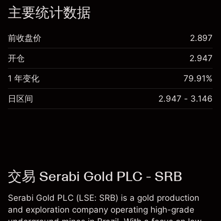
主要统计数据
前收盘价
2.897
开仓
2.947
1 年变化
79.91%
日区间
2.947 - 3.146
交易 Serabi Gold PLC - SRB
Serabi Gold PLC (LSE: SRB) is a gold production
and exploration company operating high-grade