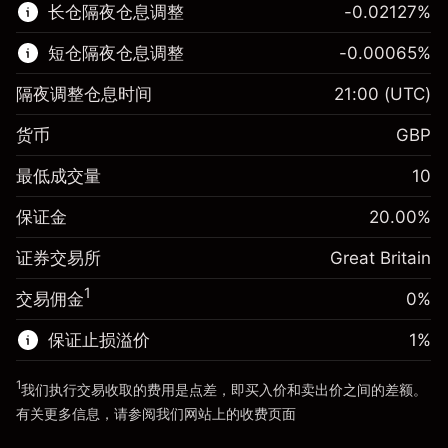
长仓隔夜仓息调整
-0.02127
%
了解更多:
短仓隔夜仓息调整
-0.00065
%
差价合约
隔夜调整仓息时间
21:00
(UTC)
货币
GBP
保证金。您的投资
£1,000.00
最低成交量
10
-0.021271
保证金。您的投资
£1,000.00
隔夜仓息
%
保证金
20.00
%
来自头寸全值的费用
-0.000647
(-£1.06)
隔夜仓息
%
证券交易所
Great Britain
使用杠杆的交易规模（大约值）
来自头寸全值的费用
£5,000.00
(-£0.03)
来自杠杆的资金 - 美元（大约值）
£4,000.00
1
交易佣金
0%
使用杠杆的交易规模（大约值）
£5,000.00
来自杠杆的资金 - 美元（大约值）
£4,000.00
保证止损溢价
1
%
前往平台
1
我们执行交易收取的费用是点差，即买入价和卖出价之间的差额。
前往平台
有关更多信息，请参阅我们网站上的
收费
页面
“服务费用”